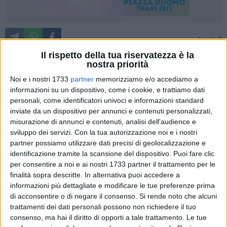
A cura di
ENRICO GORGOGLIONE
Il rispetto della tua riservatezza è la
nostra priorità
Noi e i nostri 1733
partner
memorizziamo e/o accediamo a
Chi se lo aspettava, direbbero in molti. Dopo il vistoso calo di
informazioni su un dispositivo, come i cookie, e trattiamo dati
spettatori registrato rispetto alla scorsa stagione, quando si
personali, come identificatori univoci e informazioni standard
registravano in media 3000-3500 spettatori, arriva un dato
inviate da un dispositivo per annunci e contenuti personalizzati,
confortante per il Barletta Calcio. La Lega Pro ha infatti
misurazione di annunci e contenuti, analisi dell'audience e
sviluppo dei servizi.
Con la tua autorizzazione noi e i nostri
divulgato le medie spettatori ed incassi per la stagione 2010-
partner possiamo utilizzare dati precisi di geolocalizzazione e
2011. A sorpresa, Barletta è tra le più seguite e si posiziona
identificazione tramite la scansione del dispositivo. Puoi fare clic
al 14^ posto su 36 squadre, superata solo da piazze
per consentire a noi e ai nostri 1733 partner il trattamento per le
importanti e storiche, da Società che ambiscono a traguardi
finalità sopra descritte. In alternativa puoi accedere a
che alquanto ambiziosi. Nelle prime posizioni si piazzano
informazioni più dettagliate e modificare le tue preferenze prima
l'Hellas Verona, con medie da serie A, il Foggia, trascinata
di acconsentire o di negare il consenso.
Si rende noto che alcuni
dal "Ciclone Zeman" e il Taranto, da sempre seguitissimo.
trattamenti dei dati personali possono non richiedere il tuo
consenso, ma hai il diritto di opporti a tale trattamento. Le tue
Barletta si difende con una media di 2508 spettatori ed una