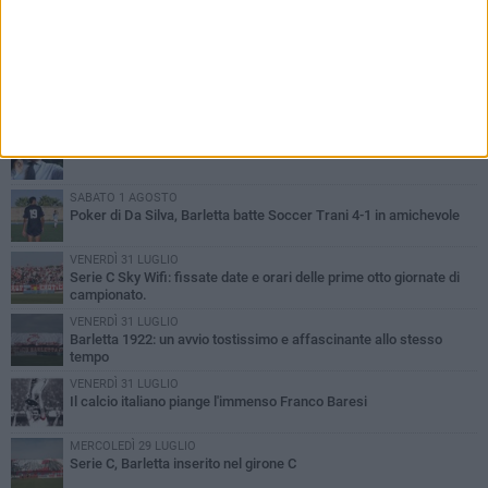
PIÙ LETTI QUESTA SETTIMANA
GIOVEDÌ 6 AGOSTO
Addio a mister Marchioro. L'uomo del Barletta in B
SABATO 1 AGOSTO
Poker di Da Silva, Barletta batte Soccer Trani 4-1 in amichevole
VENERDÌ 31 LUGLIO
Serie C Sky Wifi: fissate date e orari delle prime otto giornate di
campionato.
VENERDÌ 31 LUGLIO
Barletta 1922: un avvio tostissimo e affascinante allo stesso
tempo
VENERDÌ 31 LUGLIO
Il calcio italiano piange l'immenso Franco Baresi
MERCOLEDÌ 29 LUGLIO
Serie C, Barletta inserito nel girone C