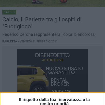
CALCIO
Calcio, il Barletta tra gli ospiti di
"Fuorigioco"
Federico Cerone rappresenterà i colori biancorossi
BARLETTA -
VENERDÌ 11 FEBBRAIO 2011
Il rispetto della tua riservatezza è la
nostra priorità