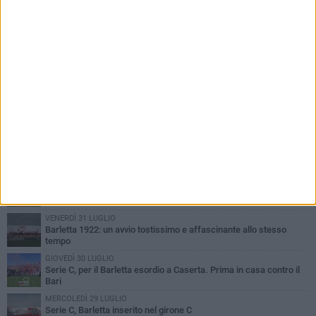
PIÙ LETTI QUESTA SETTIMANA
VENERDÌ 31 LUGLIO
Il calcio italiano piange l'immenso Franco Baresi
VENERDÌ 31 LUGLIO
Serie C Sky Wifi: fissate date e orari delle prime otto giornate di
campionato.
SABATO 1 AGOSTO
Poker di Da Silva, Barletta batte Soccer Trani 4-1 in amichevole
VENERDÌ 31 LUGLIO
Barletta 1922: un avvio tostissimo e affascinante allo stesso
tempo
GIOVEDÌ 30 LUGLIO
Serie C, per il Barletta esordio a Caserta. Prima in casa contro il
Bari
MERCOLEDÌ 29 LUGLIO
Serie C, Barletta inserito nel girone C