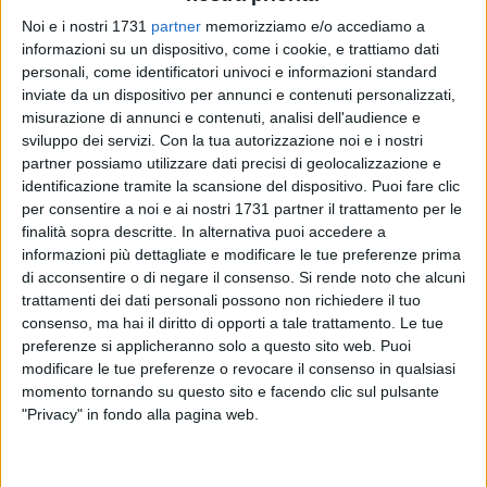
Noi e i nostri 1731
partner
memorizziamo e/o accediamo a
informazioni su un dispositivo, come i cookie, e trattiamo dati
A cura di
personali, come identificatori univoci e informazioni standard
LUCA GUERRA
inviate da un dispositivo per annunci e contenuti personalizzati,
misurazione di annunci e contenuti, analisi dell'audience e
sviluppo dei servizi.
Con la tua autorizzazione noi e i nostri
Barletta Calcio protagonista in televisione. Questa sera
partner possiamo utilizzare dati precisi di geolocalizzazione e
toccherà a uno degli ultimi arrivati in casa biancorossa, il
identificazione tramite la scansione del dispositivo. Puoi fare clic
per consentire a noi e ai nostri 1731 partner il trattamento per le
trequartista Federico Cerone, arrivato dal Pisa nell'ultima
finalità sopra descritte. In alternativa puoi accedere a
finestra di mercato nell'ambito dello scambio con Fabrizio
informazioni più dettagliate e modificare le tue preferenze prima
Anselmi, rappresentare il sodalizio di via Vittorio Veneto
di acconsentire o di negare il consenso.
Si rende noto che alcuni
nella trasmissione "Fuorigioco", il settimanale di
trattamenti dei dati personali possono non richiedere il tuo
approfondimento calcistico in onda ogni venerdi' alle 21:20
consenso, ma hai il diritto di opporti a tale trattamento. Le tue
su TeleDehon; "Fuorigioco" è condotto da Mino Dell'Orco e va
preferenze si applicheranno solo a questo sito web. Puoi
in replica il sabato alle 14:50.
modificare le tue preferenze o revocare il consenso in qualsiasi
momento tornando su questo sito e facendo clic sul pulsante
"Privacy" in fondo alla pagina web.
Il programma della puntata odierna prevede una prima parte
di trasmissione dedicata all'analisi dei campionati di Andria
e Barletta nel torneo di Prima Divisione. Ospiti in studio