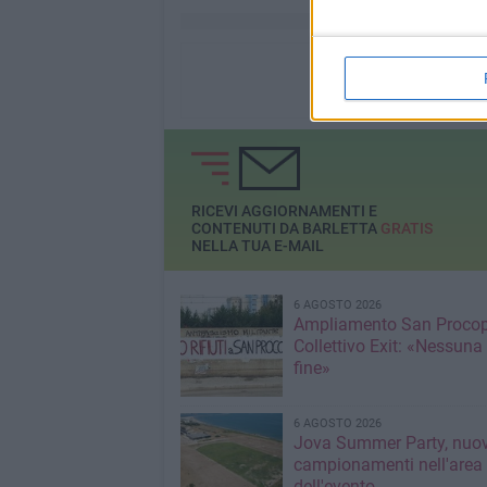
RICEVI AGGIORNAMENTI E
CONTENUTI DA BARLETTA
GRATIS
NELLA TUA E-MAIL
6 AGOSTO 2026
Ampliamento San Procop
Collettivo Exit: «Nessuna
fine»
6 AGOSTO 2026
Jova Summer Party, nuov
campionamenti nell'area
dell'evento