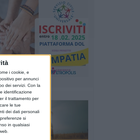
ità
ome i cookie, e
spositivo per annunci
o dei servizi.
Con la
e identificazione
er il trattamento per
icare le tue
ti dei dati personali
 preferenze si
nso in qualsiasi
 web.