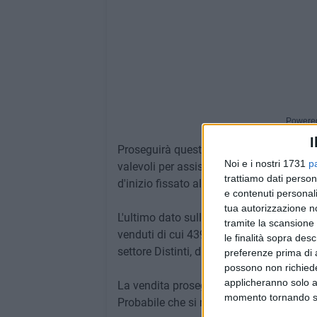
Powere
I
Proseguirà questo pomeriggio, presso i bot
Noi e i nostri 1731
p
valevoli per assistere all'incontro Barle
trattiamo dati person
d'inizio fissato alle ore 15).
e contenuti personali
tua autorizzazione no
L'ultimo dato sulla vendita, riscontrato al
tramite la scansione 
venduti di cui 439 relativi al settore ospit
le finalità sopra des
settore Distinti, disponibili biglietti nel 
preferenze prima di 
possono non richieder
applicheranno solo a
La vendita proseguirà anche presso le pr
momento tornando su 
Probabile che si registri il tutto esaurito