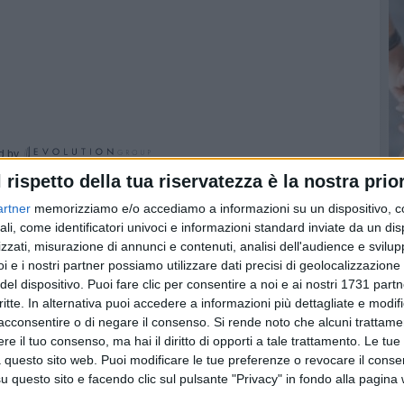
d by
l rispetto della tua riservatezza è la nostra prior
teghini dello stadio "Puttilli", la vendita dei biglietti
artner
memorizziamo e/o accediamo a informazioni su un dispositivo, c
tta-Brindisi, in programma domenica 18 aprile (fischio
ali, come identificatori univoci e informazioni standard inviate da un di
zzati, misurazione di annunci e contenuti, analisi dell'audience e svilupp
i e i nostri partner possiamo utilizzare dati precisi di geolocalizzazione 
le ore 20 di mercoledì, ha fatto registrare 2326 biglietti
del dispositivo. Puoi fare clic per consentire a noi e ai nostri 1731 partn
i. Esaurita la Curva Nord, pochi biglietti rimasti per il
critte. In alternativa puoi accedere a informazioni più dettagliate e modif
settore Tribuna.
acconsentire o di negare il consenso.
Si rende noto che alcuni trattamen
e il tuo consenso, ma hai il diritto di opporti a tale trattamento. Le tue
 questo sito web. Puoi modificare le tue preferenze o revocare il conse
evendite (Galleria del Fumatore e Bar Atlanta '96).
questo sito e facendo clic sul pulsante "Privacy" in fondo alla pagina
 già dalla giornata di venerdì.