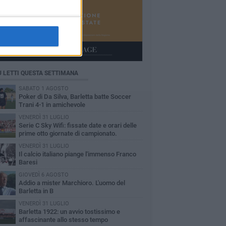
Ù LETTI QUESTA SETTIMANA
SABATO 1 AGOSTO
Poker di Da Silva, Barletta batte Soccer
Trani 4-1 in amichevole
VENERDÌ 31 LUGLIO
Serie C Sky Wifi: fissate date e orari delle
prime otto giornate di campionato.
VENERDÌ 31 LUGLIO
Il calcio italiano piange l'immenso Franco
Baresi
GIOVEDÌ 6 AGOSTO
Addio a mister Marchioro. L'uomo del
Barletta in B
VENERDÌ 31 LUGLIO
Barletta 1922: un avvio tostissimo e
affascinante allo stesso tempo