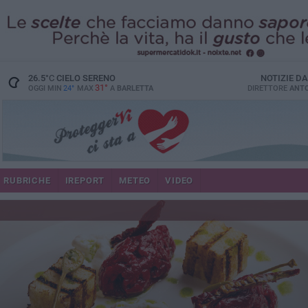
26.5
°C
CIELO SERENO
NOTIZIE D
31°
OGGI MIN
24°
MAX
A
BARLETTA
DIRETTORE
ANTO
RUBRICHE
IREPORT
METEO
VIDEO