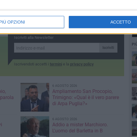
PIÙ OPZIONI
ACCETTO
Iscriviti alla Newsletter
PI
Iscriviti
Iscrivendoti accetti i
termini
e la
privacy policy
6 AGOSTO 2026
io,
Ampliamento San Procopio,
 parola
Trimigno: «Qual è il vero parere
di Arpa Puglia?»
6 AGOSTO 2026
i
Addio a mister Marchioro.
L'uomo del Barletta in B