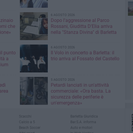
6 AGOSTO 2026
nzinaio
Dopo l'aggressione al Parco
orni che
Rossani, Giuditta D'Elia arriva
ione»
nella "Stanza Divina" di Barletta
6 AGOSTO 2026
il punto
Il Volo in concerto a Barletta: il
ità a
trio arriva al Fossato del Castello
mium
5 AGOSTO 2026
edì
Petardi lanciati in un'attività
area
commerciale: «Ora basta. La
sicurezza delle periferie è
un'emergenza»
Scacchi
Barletta Giuridica
Calcio a 5
Bar.S.A. informa
Beach Soccer
Auto e motori