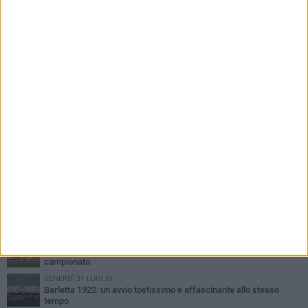
PIÙ LETTI QUESTA SETTIMANA
GIOVEDÌ 6 AGOSTO
Addio a mister Marchioro. L'uomo del Barletta in B
SABATO 1 AGOSTO
Poker di Da Silva, Barletta batte Soccer Trani 4-1 in amichevole
VENERDÌ 31 LUGLIO
Serie C Sky Wifi: fissate date e orari delle prime otto giornate di
campionato.
VENERDÌ 31 LUGLIO
Barletta 1922: un avvio tostissimo e affascinante allo stesso
tempo