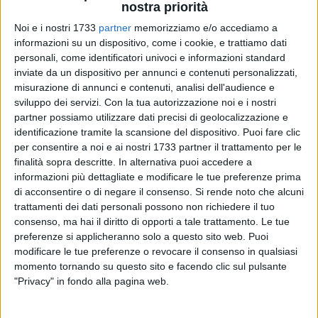
nostra priorità
Noi e i nostri 1733
partner
memorizziamo e/o accediamo a
A cura di
informazioni su un dispositivo, come i cookie, e trattiamo dati
LUCA GUERRA
personali, come identificatori univoci e informazioni standard
inviate da un dispositivo per annunci e contenuti personalizzati,
misurazione di annunci e contenuti, analisi dell'audience e
sviluppo dei servizi.
Con la tua autorizzazione noi e i nostri
Con l'incontro tra i dirigenti del
Barletta Calcio
e i
partner possiamo utilizzare dati precisi di geolocalizzazione e
componenti dell'amministrazione comunale di Rumo,
identificazione tramite la scansione del dispositivo. Puoi fare clic
tenutosi nella serata di ieri, è andata in archivio la prima
per consentire a noi e ai nostri 1733 partner il trattamento per le
parte di ritiro svolta dai biancorossi in quel della Val di Non.
finalità sopra descritte. In alternativa puoi accedere a
A fare da rappresentanti del club biancorosso nei salotti
informazioni più dettagliate e modificare le tue preferenze prima
buoni del
Comune di Rumo
il presidente
Roberto Tatò
, suo
di acconsentire o di negare il consenso.
Si rende noto che alcuni
figlio Walter e il d.s.
Renzo Castagnini
: tanta gente del posto
trattamenti dei dati personali possono non richiedere il tuo
consenso, ma hai il diritto di opporti a tale trattamento. Le tue
presente in sala, dove ha fatto gli onori di casa il sindaco, la
preferenze si applicheranno solo a questo sito web. Puoi
dott. Michela Noletti, che ha promesso che quest'anno tiferà
modificare le tue preferenze o revocare il consenso in qualsiasi
Barletta. La serata si è chiusa con un rinfresco e il
momento tornando su questo sito e facendo clic sul pulsante
sottofondo di un'orchestrina che ha suonato musiche del
"Privacy" in fondo alla pagina web.
posto.