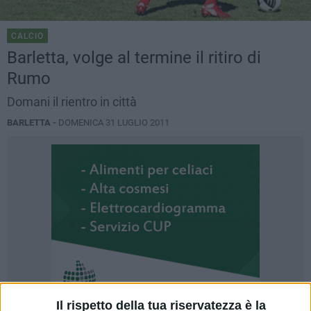
CALCIO
Barletta, volge al termine il ritiro di
Rumo
Domani il rientro in città
BARLETTA -
DOMENICA 31 LUGLIO 2011
Il rispetto della tua riservatezza è la