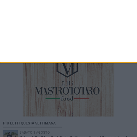
mare per Barletta»
7 AGOSTO 2026
Barletta ricorda don Gino Spadaro a vent’anni
dalla scomparsa
PIÙ LETTI QUESTA SETTIMANA
SABATO 1 AGOSTO