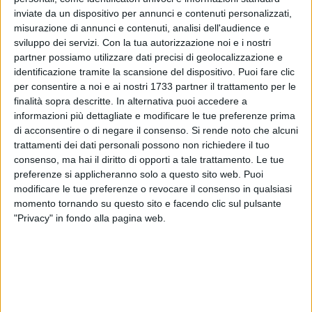
(che si è ben disimpegnato) schierato al centro della difesa
inviate da un dispositivo per annunci e contenuti personalizzati,
con Pisani. Riproposto Cerone in cabina di regia, molto
misurazione di annunci e contenuti, analisi dell'audience e
apprezzato dal pubblico presente il trio Schetter-Mazzeo-
sviluppo dei servizi.
Con la tua autorizzazione noi e i nostri
Franchini alle spalle di Di Gennaro. Oggetto di numerosi
partner possiamo utilizzare dati precisi di geolocalizzazione e
identificazione tramite la scansione del dispositivo. Puoi fare clic
applausi anche il nep-capitano Simone Guerri, combattivo
per consentire a noi e ai nostri 1733 partner il trattamento per le
come al solito. Vincenzo Sicignano ha invece difeso la porta
finalità sopra descritte. In alternativa puoi accedere a
della "Berretti". indisponibili Anselmi, Pelagias, Mazzarani e
informazioni più dettagliate e modificare le tue preferenze prima
Menicozzo.
di acconsentire o di negare il consenso.
Si rende noto che alcuni
trattamenti dei dati personali possono non richiedere il tuo
Pronti via, e subito il portiere siciliano si è proposto in due
consenso, ma hai il diritto di opporti a tale trattamento. Le tue
miracoli su Schetter e Franchini. Barletta poi in vantaggio
preferenze si applicheranno solo a questo sito web. Puoi
modificare le tue preferenze o revocare il consenso in qualsiasi
con l'ex attaccante dell'Atletico Roma che ispiera Di Gennaro
momento tornando su questo sito e facendo clic sul pulsante
bravo a correggere da pochi passi. Raddoppio del bomber
"Privacy" in fondo alla pagina web.
napoletano, con un vellutato pallonetto in uscita supera
Sicignano su lancio di Cerone. Tris di Mazzeo con il mancino
su incursione centrale.
I ragazzi della "Berretti" mostrano tanta buona volontà, ma il
Barletta ha fame anche se si tratta di un'amichevole. Di