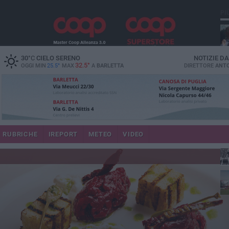
PI
30
°C
CIELO SERENO
NOTIZIE D
32.5°
OGGI MIN
25.5°
MAX
A
BARLETTA
DIRETTORE
ANTO
RUBRICHE
IREPORT
METEO
VIDEO