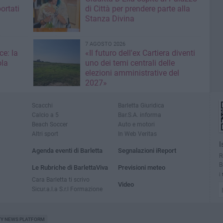
ortati
di Città per prendere parte alla
Stanza Divina
7 AGOSTO 2026
ce: la
«Il futuro dell'ex Cartiera diventi
ola
uno dei temi centrali delle
elezioni amministrative del
2027»
Scacchi
Barletta Giuridica
Calcio a 5
Bar.S.A. informa
Beach Soccer
Auto e motori
Altri sport
In Web Veritas
I
Agenda eventi di Barletta
Segnalazioni iReport
R
B
Le Rubriche di BarlettaViva
Previsioni meteo
i
Cara Barletta ti scrivo
Video
Sicur.a.l.a S.r.l Formazione
TY NEWS PLATFORM