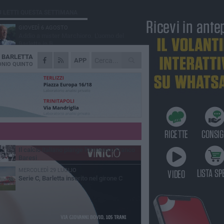
Ù LETTI QUESTA SETTIMANA
GIOVEDÌ 6 AGOSTO
Addio a mister Marchioro. L'uomo del
Barletta in B
A
BARLETTA
SABATO 1 AGOSTO
APP
Poker di Da Silva, Barletta batte Soccer
NIO QUINTO
Trani 4-1 in amichevole
VENERDÌ 31 LUGLIO
Serie C Sky Wifi: fissate date e orari delle
prime otto giornate di campionato.
VENERDÌ 31 LUGLIO
Barletta 1922: un avvio tostissimo e
affascinante allo stesso tempo
VENERDÌ 31 LUGLIO
Il calcio italiano piange l'immenso Franco
Baresi
MERCOLEDÌ 29 LUGLIO
Serie C, Barletta inserito nel girone C