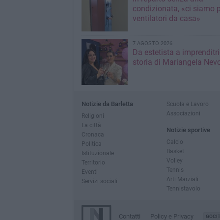
condizionata, «ci siamo p
ventilatori da casa»
7 AGOSTO 2026
Da estetista a imprenditri
storia di Mariangela Nev
Notizie da Barletta
Scuola e Lavoro
Associazioni
Religioni
La città
Notizie sportive
Cronaca
Calcio
Politica
Basket
Istituzionale
Volley
Territorio
Tennis
Eventi
Arti Marziali
Servizi sociali
Tennistavolo
Contatti
Policy e Privacy
GOCI