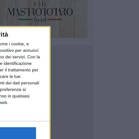
ità
ome i cookie, e
spositivo per annunci
o dei servizi.
Con la
e identificazione
er il trattamento per
icare le tue
ti dei dati personali
 preferenze si
nso in qualsiasi
 web.