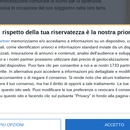
amministrazione comunale di Rumo per la splendida
rossa in occasione del suo soggiorno nella loro terra.
l rispetto della tua riservatezza è la nostra prior
artner
memorizziamo e/o accediamo a informazioni su un dispositivo, c
ali, come identificatori univoci e informazioni standard inviate da un di
zzati, misurazione di annunci e contenuti, analisi dell'audience e svilupp
i e i nostri partner possiamo utilizzare dati precisi di geolocalizzazione 
del dispositivo. Puoi fare clic per consentire a noi e ai nostri 1733 partn
critte. In alternativa puoi accedere a informazioni più dettagliate e modif
acconsentire o di negare il consenso.
Si rende noto che alcuni trattamen
e il tuo consenso, ma hai il diritto di opporti a tale trattamento. Le tue
 questo sito web. Puoi modificare le tue preferenze o revocare il conse
questo sito e facendo clic sul pulsante "Privacy" in fondo alla pagina
o
Serie C, per il Barletta
Serie C, Barletta
nso
esordio a Caserta.
inserito nel girone C
PIÙ OPZIONI
ACCETTO
Prima in casa contro il
Svelati i raggruppamenti