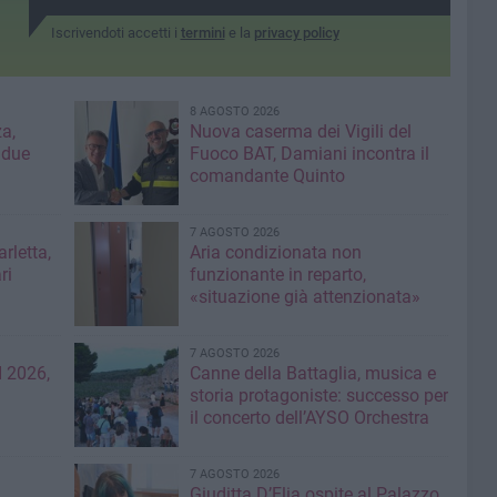
Iscrivendoti accetti i
termini
e la
privacy policy
8 AGOSTO 2026
a,
Nuova caserma dei Vigili del
 due
Fuoco BAT, Damiani incontra il
comandante Quinto
7 AGOSTO 2026
rletta,
Aria condizionata non
ri
funzionante in reparto,
«situazione già attenzionata»
7 AGOSTO 2026
 2026,
Canne della Battaglia, musica e
storia protagoniste: successo per
il concerto dell’AYSO Orchestra
7 AGOSTO 2026
Giuditta D’Elia ospite al Palazzo