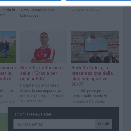
Bari
della terza serie nazionale,
ocò (e
domani i calendari
Barletta in
Tutto il calendario dei
 anni
biancorossi
lavori di
Barletta, Lattanzio ai
Barletta Calcio, la
er la
saluti: "Grazie per
presentazione della
ato il
ogni battito"
stagione sportiva
26/27
Il capitano biancorosso
chiude la sua esperienza
ila euro
Le novità per la prossima
con due promozioni e quasi
ne
Serie C nelle parole di
100 presenze
i giocherà
Romano e De Santis
Iscriviti alla Newsletter
Iscriviti