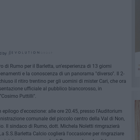
d by
iro di Rumo per il Barletta, un'esperienza di 13 giorni
llenamenti e la conoscenza di un panorama "diverso". Il 2-
chiuso il ritiro trentino per gli uomini di mister Cari, che ora
sentazione ufficiale al pubblico biancorosso, in
Cosimo Puttilli".
un epilogo d'eccezione: alle ore 20.45, presso l'Auditorium
istrazione comunale del piccolo centro della Val di Non,
lcio. Il sindaco di Rumo, dott. Michela Noletti rimgrazierà
La S.S.Barletta Calcio coglierà l'occasione per ringraziare