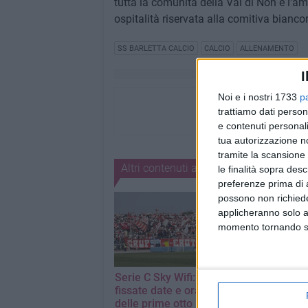
tutta la comunità della Val di Non e l'
ospitalità riservata alla comitiva bianco
SS BARLETTA CALCIO
CALCIO
ALLENAMENTO
I
Noi e i nostri 1733
p
trattiamo dati person
e contenuti personali
tua autorizzazione no
tramite la scansione 
Altri contenuti a tema
le finalità sopra des
preferenze prima di 
possono non richieder
applicheranno solo a
momento tornando su 
Serie C Sky Wifi:
Il calcio italian
fissate date e orari
piange l'imme
delle prime otto
Franco Baresi