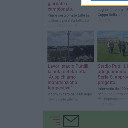
giornate di
Con il suo Milan gi
campionato.
segnò...) contro il 
Coppa Italia a fine
Prime sei giornate tutte in
Ottanta
notturna per il Barletta. La
supersfida con il Bari si
giocheràvenerdì 28 agosto
alle ore 21. Contro il Potenza
sarà lunch-match il 26
settembre.
Lavori stadio Puttilli,
Stadio Puttilli, 
la nota del Barletta:
adeguamento p
"Auspichiamo
Serie C: approv
manutenzione
progetto
tempestiva"
Intervento da 120m
per la manutenzio
Il comunicato del club dopo
dell'impianto in cu
l'avvio delle attività
il Barletta