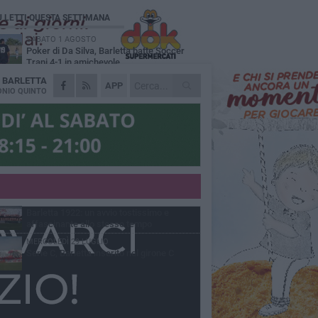
Ù LETTI QUESTA SETTIMANA
SABATO 1 AGOSTO
Poker di Da Silva, Barletta batte Soccer
Trani 4-1 in amichevole
A
BARLETTA
VENERDÌ 31 LUGLIO
APP
Serie C Sky Wifi: fissate date e orari delle
NIO QUINTO
prime otto giornate di campionato.
VENERDÌ 31 LUGLIO
Il calcio italiano piange l'immenso Franco
Baresi
GIOVEDÌ 6 AGOSTO
Addio a mister Marchioro. L'uomo del
Barletta in B
VENERDÌ 31 LUGLIO
Barletta 1922: un avvio tostissimo e
affascinante allo stesso tempo
MERCOLEDÌ 29 LUGLIO
Serie C, Barletta inserito nel girone C