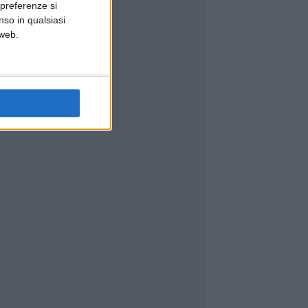
 preferenze si
nso in qualsiasi
 web.