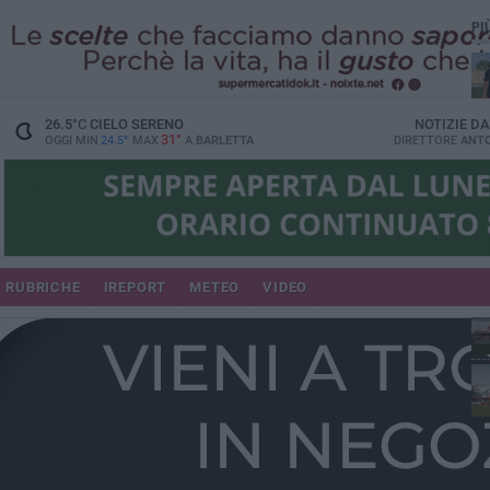
PI
26.5
°C
CIELO SERENO
NOTIZIE D
31°
OGGI MIN
24.5°
MAX
A
BARLETTA
DIRETTORE
ANTO
RUBRICHE
IREPORT
METEO
VIDEO