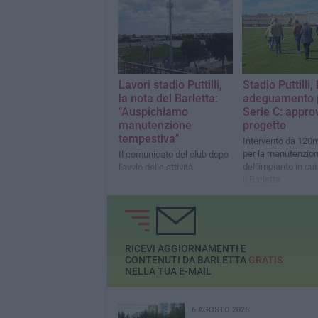
alle ore 21. Contro il Potenza
sarà lunch-match il 26
settembre.
Lavori stadio Puttilli,
Stadio Puttilli, 
la nota del Barletta:
adeguamento p
"Auspichiamo
Serie C: approv
manutenzione
progetto
tempestiva"
Intervento da 120m
per la manutenzio
Il comunicato del club dopo
dell'impianto in cu
l'avvio delle attività
il Barletta
RICEVI AGGIORNAMENTI E
CONTENUTI DA BARLETTA
GRATIS
NELLA TUA E-MAIL
6 AGOSTO 2026