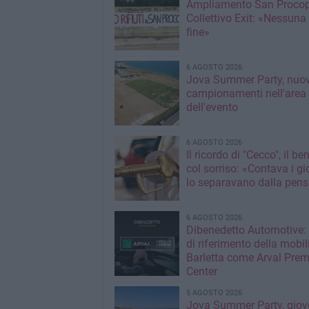
Ampliamento San Procop
Collettivo Exit: «Nessuna
fine»
6 AGOSTO 2026
Jova Summer Party, nuov
campionamenti nell'area
dell'evento
6 AGOSTO 2026
Il ricordo di "Cecco", il be
col sorriso: «Contava i gi
lo separavano dalla pens
6 AGOSTO 2026
Dibenedetto Automotive: 
di riferimento della mobil
Barletta come Arval Pre
Center
5 AGOSTO 2026
Jova Summer Party, giov