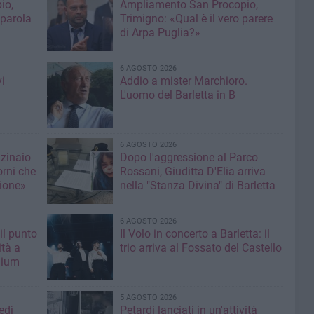
io,
Ampliamento San Procopio,
 parola
Trimigno: «Qual è il vero parere
di Arpa Puglia?»
6 AGOSTO 2026
i
Addio a mister Marchioro.
L'uomo del Barletta in B
6 AGOSTO 2026
nzinaio
Dopo l'aggressione al Parco
orni che
Rossani, Giuditta D'Elia arriva
ione»
nella "Stanza Divina" di Barletta
6 AGOSTO 2026
il punto
Il Volo in concerto a Barletta: il
ità a
trio arriva al Fossato del Castello
mium
5 AGOSTO 2026
edì
Petardi lanciati in un'attività