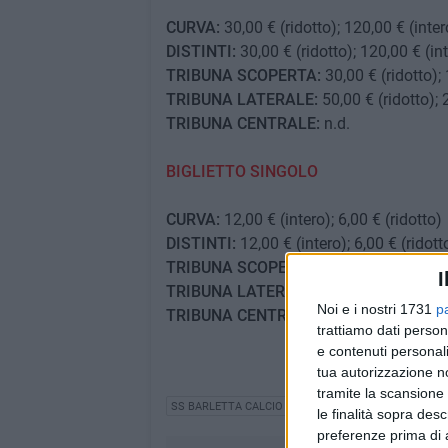
CURVA:
30,00 € (ridotto); 120,00 € (inter
DISTINTI:
30,00 € (ridotto); 120,00 € (in
TRIBUNA SCOPERTA:
30,00 € (ridotto); 
TRIBUNA LATERALE:
50,00 € (ridotto); 
TRIBUNA CENTRALE:
n.d.
BIGLIETTO SINGOLO
CURVA:
12,00 € (intero); 6,00 € (ridotto)
DISTINTI:
12,00 € (intero); 6,00 € (ridott
TRIBUNA SCOPERTA:
14,00 € (intero); 6
I
TRIBUNA LATERALE:
19,00 € (intero); 1
Noi e i nostri 1731
p
TRIBUNA CENTRALE:
30,00 €
trattiamo dati person
e contenuti personali
tua autorizzazione no
tramite la scansione 
SS BARLETTA CALCIO
CALCIO
le finalità sopra des
preferenze prima di 