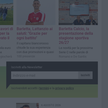
lavori di
Barletta, Lattanzio ai
Barletta Calcio, la
er la
saluti: "Grazie per
presentazione della
ato il
ogni battito"
stagione sportiva
26/27
Il capitano biancorosso
chiude la sua esperienza
ila euro
Le novità per la prossima
con due promozioni e quasi
ne
Serie C nelle parole di
100 presenze
i giocherà
Romano e De Santis
Iscriviti alla Newsletter
Iscriviti
Iscrivendoti accetti i
termini
e la
privacy policy
6 AGOSTO 2026