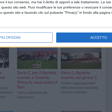
e il tuo consenso, ma hai il diritto di opporti a tale trattamento. Le tue
 questo sito web. Puoi modificare le tue preferenze o revocare il conse
questo sito e facendo clic sul pulsante "Privacy" in fondo alla pagina
PIÙ OPZIONI
ACCETTO
o
Serie C, per il Barletta
Serie C, Barletta
nso
esordio a Caserta.
inserito nel girone C
Prima in casa contro il
Svelati i raggruppamenti
Bari
della terza serie nazionale,
ocò (e
domani i calendari
Barletta in
Tutto il calendario dei
 anni
biancorossi