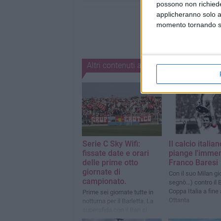
possono non richieder
applicheranno solo a
momento tornando su 
Altri contenuti a tema
Serie C Sky Wifi:
Il calcio italian
fissate date e orari
piange l'imme
delle prime otto
Franco Baresi
giornate di
Con il suo Milan gi
campionato.
segnò...) contro il 
Coppa Italia a fine
Prime sei giornate tutte in
Ottanta
notturna per il Barletta. La
supersfida con il Bari si
giocheràvenerdì 28 agosto