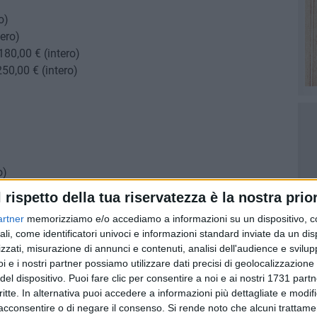
o)
tero)
180,00 € (intero)
250,00 € (intero)
o)
,00€ (ridotto)
l rispetto della tua riservatezza è la nostra prior
2,00 € (ridotto)
artner
memorizziamo e/o accediamo a informazioni su un dispositivo, c
ali, come identificatori univoci e informazioni standard inviate da un di
zzati, misurazione di annunci e contenuti, analisi dell'audience e svilupp
i e i nostri partner possiamo utilizzare dati precisi di geolocalizzazione 
del dispositivo. Puoi fare clic per consentire a noi e ai nostri 1731 partn
critte. In alternativa puoi accedere a informazioni più dettagliate e modif
acconsentire o di negare il consenso.
Si rende noto che alcuni trattamen