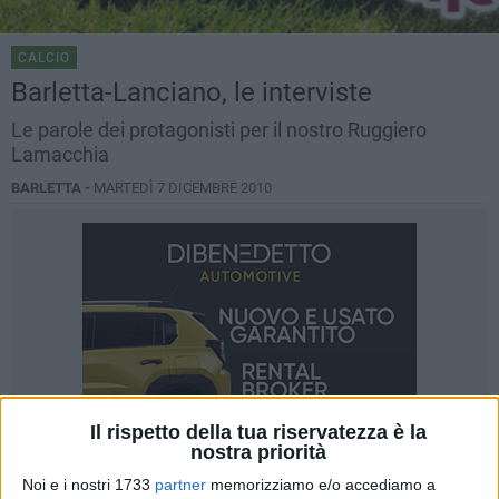
CALCIO
Barletta-Lanciano, le interviste
Le parole dei protagonisti per il nostro Ruggiero
Lamacchia
BARLETTA -
MARTEDÌ 7 DICEMBRE 2010
Il rispetto della tua riservatezza è la
nostra priorità
Noi e i nostri 1733
partner
memorizziamo e/o accediamo a