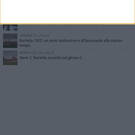
VENERDÌ 31 LUGLIO
Il calcio italiano piange l'immenso Franco Baresi
GIOVEDÌ 6 AGOSTO
Addio a mister Marchioro. L'uomo del Barletta in B
VENERDÌ 31 LUGLIO
Barletta 1922: un avvio tostissimo e affascinante allo stesso
tempo
MERCOLEDÌ 29 LUGLIO
Serie C, Barletta inserito nel girone C