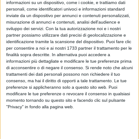
informazioni su un dispositivo, come i cookie, e trattiamo dati
personali, come identificatori univoci e informazioni standard
A cura di
inviate da un dispositivo per annunci e contenuti personalizzati,
MARIO SCULCO
misurazione di annunci e contenuti, analisi dell'audience e
sviluppo dei servizi.
Con la tua autorizzazione noi e i nostri
partner possiamo utilizzare dati precisi di geolocalizzazione e
identificazione tramite la scansione del dispositivo. Puoi fare clic
Risultato che scontenta ampiamente la compagine
per consentire a noi e ai nostri 1733 partner il trattamento per le
barlettana. Le parole degli avversi protagonisti ai nostri
finalità sopra descritte. In alternativa puoi accedere a
microfoni.
informazioni più dettagliate e modificare le tue preferenze prima
di acconsentire o di negare il consenso.
Si rende noto che alcuni
trattamenti dei dati personali possono non richiedere il tuo
Barletta-Lanciano, intervista ai protagonisti
8 MINUTI
consenso, ma hai il diritto di opporti a tale trattamento. Le tue
preferenze si applicheranno solo a questo sito web. Puoi
modificare le tue preferenze o revocare il consenso in qualsiasi
momento tornando su questo sito e facendo clic sul pulsante
"Privacy" in fondo alla pagina web.
Error loading media:
File could not be played