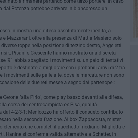
tinato a rimanere partendo come terzo portiere: in caso
fa dal Potenza potrebbe arrivare in biancorosso un
messo in mostra una difesa assolutamente inedita, a
 e Mazzarani, oltre alla presenza di Mattia Masiero solo
diverse toppe nella posizione di terzino destro, Angeletti
Hamsik, Pisani e Crescente hanno mostrato una discreta
se '91 abbia sbagliato i movimenti su un paio di tentativi
reparto è destinato a migliorare con i probabili arrivi di 2 tra
re i movimenti sulle palle alte, dove le marcature non sono
casione delle due reti messe a segno dai partenopei;
 Cerone "alla Pirlo", come play basso davanti alla difesa,
alla corsa del centrocampista ex-Pisa, qualità
a dal 4-2-3-1; Menicozzo ha offerto il consueto contributo
aesato nella seconda frazione. Ai box Zappacosta, mister
tro elemento che completi il pacchetto mediano: Miglietta e
arti, Hanine si conferma valida alternativa a Schetter, in