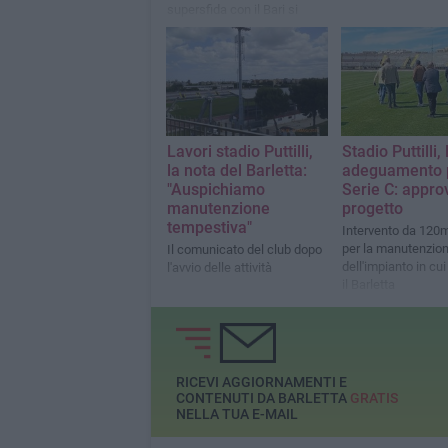
supersfida con il Bari si
giocheràvenerdì 28 agosto
alle ore 21. Contro il Potenza
sarà lunch-match il 26
settembre.
Lavori stadio Puttilli,
Stadio Puttilli, 
la nota del Barletta:
adeguamento p
"Auspichiamo
Serie C: approv
manutenzione
progetto
tempestiva"
Intervento da 120m
per la manutenzio
Il comunicato del club dopo
dell'impianto in cu
l'avvio delle attività
il Barletta
RICEVI AGGIORNAMENTI E
CONTENUTI DA BARLETTA
GRATIS
NELLA TUA E-MAIL