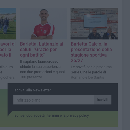
lavori di
Barletta, Lattanzio ai
Barletta Calcio, la
er la
saluti: "Grazie per
presentazione della
ato il
ogni battito"
stagione sportiva
26/27
Il capitano biancorosso
chiude la sua esperienza
ila euro
Le novità per la prossima
con due promozioni e quasi
ne
Serie C nelle parole di
100 presenze
i giocherà
Romano e De Santis
Iscriviti alla Newsletter
Iscriviti
Iscrivendoti accetti i
termini
e la
privacy policy