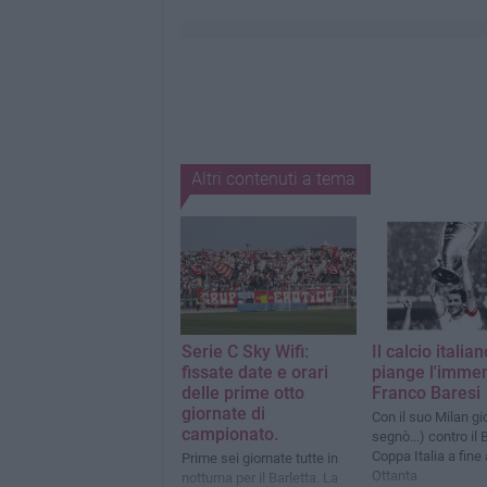
Altri contenuti a tema
Serie C Sky Wifi:
Il calcio italian
fissate date e orari
piange l'imme
delle prime otto
Franco Baresi
giornate di
Con il suo Milan gi
campionato.
segnò...) contro il 
Coppa Italia a fine
Prime sei giornate tutte in
Ottanta
notturna per il Barletta. La