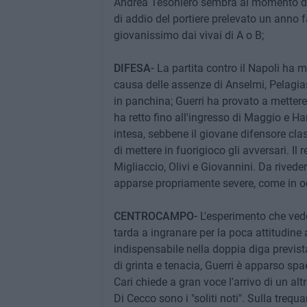
Andrea Tesoniero sembra al momento des
di addio del portiere prelevato un anno 
giovanissimo dai vivai di A o B;
DIFESA-
La partita contro il Napoli ha 
causa delle assenze di Anselmi, Pelagias
in panchina; Guerri ha provato a mettere 
ha retto fino all'ingresso di Maggio e 
intesa, sebbene il giovane difensore clas
di mettere in fuorigioco gli avversari. Il 
Migliaccio, Olivi e Giovannini. Da rivede
apparse propriamente severe, come in oc
CENTROCAMPO-
L'esperimento che vede
tarda a ingranare per la poca attitudine 
indispensabile nella doppia diga previst
di grinta e tenacia, Guerri è apparso sp
Cari chiede a gran voce l'arrivo di un al
Di Cecco sono i "soliti noti". Sulla trequ