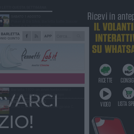
Ù LETTI QUESTA SETTIMANA
SABATO 1 AGOSTO
Poker di Da Silva, Barletta batte Soccer
Trani 4-1 in amichevole
A
BARLETTA
VENERDÌ 31 LUGLIO
APP
Serie C Sky Wifi: fissate date e orari delle
NIO QUINTO
prime otto giornate di campionato.
VENERDÌ 31 LUGLIO
Il calcio italiano piange l'immenso Franco
Baresi
GIOVEDÌ 6 AGOSTO
Addio a mister Marchioro. L'uomo del
Barletta in B
VENERDÌ 31 LUGLIO
Barletta 1922: un avvio tostissimo e
affascinante allo stesso tempo
MERCOLEDÌ 29 LUGLIO
Serie C, Barletta inserito nel girone C