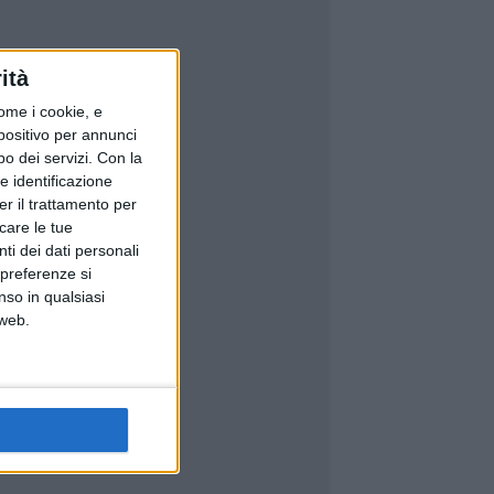
ità
ome i cookie, e
spositivo per annunci
o dei servizi.
Con la
e identificazione
er il trattamento per
icare le tue
ti dei dati personali
 preferenze si
nso in qualsiasi
 web.