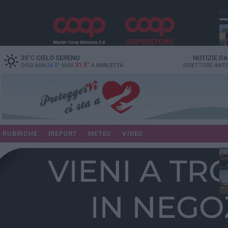
PI
35
°C
CIELO SERENO
NOTIZIE D
31.5°
OGGI MIN
24.5°
MAX
A
BARLETTA
DIRETTORE
ANTO
RUBRICHE
IREPORT
METEO
VIDEO