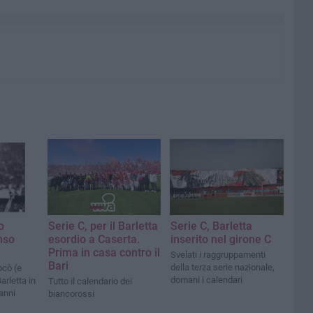
o
Serie C, per il Barletta
Serie C, Barletta
nso
esordio a Caserta.
inserito nel girone C
Prima in casa contro il
Svelati i raggruppamenti
Bari
della terza serie nazionale,
ocò (e
domani i calendari
Barletta in
Tutto il calendario dei
 anni
biancorossi