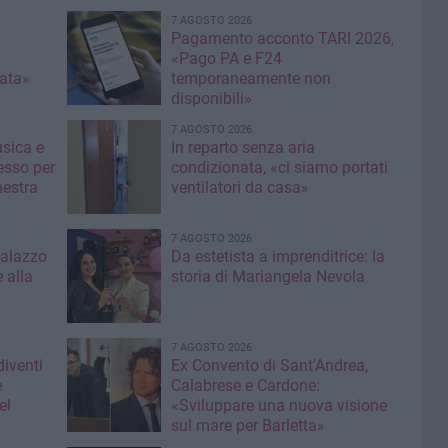
7 AGOSTO 2026
Pagamento acconto TARI 2026,
«Pago PA e F24
nata»
temporaneamente non
disponibili»
7 AGOSTO 2026
usica e
In reparto senza aria
esso per
condizionata, «ci siamo portati
hestra
ventilatori da casa»
7 AGOSTO 2026
Palazzo
Da estetista a imprenditrice: la
 alla
storia di Mariangela Nevola
7 AGOSTO 2026
diventi
Ex Convento di Sant'Andrea,
e
Calabrese e Cardone:
el
«Sviluppare una nuova visione
sul mare per Barletta»