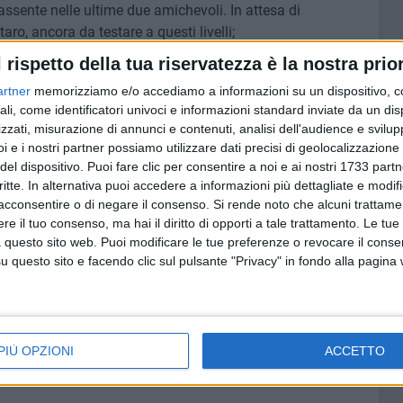
assente nelle ultime due amichevoli. In attesa di
ro, ancora da testare a questi livelli;
l rispetto della tua riservatezza è la nostra prior
ltà un esperto terzino come Gianluca Grava: dai piedi
artner
memorizziamo e/o accediamo a informazioni su un dispositivo, c
ri iniziative della prima frazione. Piccolo passo indietro
ali, come identificatori univoci e informazioni standard inviate da un di
atela Donadel-Cigarini. Di Gennaro è ancora in fase di
zzati, misurazione di annunci e contenuti, analisi dell'audience e svilupp
al fisico possente come il suo. Il più in forma è apparso
i e i nostri partner possiamo utilizzare dati precisi di geolocalizzazione 
rto e nell'impegnare Colombo in un paio di occasioni,
del dispositivo. Puoi fare clic per consentire a noi e ai nostri 1733 partn
rima e di Paolo Cannavaro poi. Poco spazio per
critte. In alternativa puoi accedere a informazioni più dettagliate e modif
acconsentire o di negare il consenso.
Si rende noto che alcuni trattamen
e il tuo consenso, ma hai il diritto di opporti a tale trattamento. Le tue
 questo sito web. Puoi modificare le tue preferenze o revocare il conse
am biancorosso quella in programma oggi: l'arrivo della
questo sito e facendo clic sul pulsante "Privacy" in fondo alla pagina
 pomeriggio. I componenti della rosa biancorossa
 ritroveranno domani mattina al "Puttilli" per riprendere la
e ore 17.00, la squadra affronterà in amichevole la
Alle 20:45 di domani è prevista presso il "Cosimo Puttilli"
PIÙ OPZIONI
ACCETTO
ospetto della tifose