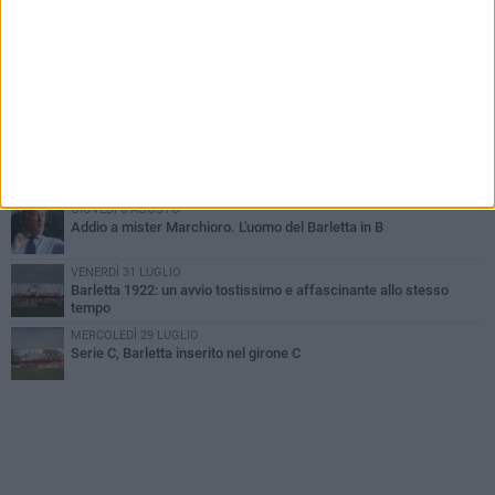
SABATO 1 AGOSTO
Poker di Da Silva, Barletta batte Soccer Trani 4-1 in amichevole
VENERDÌ 31 LUGLIO
Serie C Sky Wifi: fissate date e orari delle prime otto giornate di
campionato.
VENERDÌ 31 LUGLIO
Il calcio italiano piange l'immenso Franco Baresi
GIOVEDÌ 6 AGOSTO
Addio a mister Marchioro. L'uomo del Barletta in B
VENERDÌ 31 LUGLIO
Barletta 1922: un avvio tostissimo e affascinante allo stesso
tempo
MERCOLEDÌ 29 LUGLIO
Serie C, Barletta inserito nel girone C