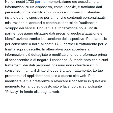
Noi e i nostri 1733
partner
memorizziamo e/o accediamo a
informazioni su un dispositivo, come i cookie, e trattiamo dati
personali, come identificatori univoci e informazioni standard
A cura di
inviate da un dispositivo per annunci e contenuti personalizzati,
ENRICO GORGOGLIONE
misurazione di annunci e contenuti, analisi dell'audience e
sviluppo dei servizi.
Con la tua autorizzazione noi e i nostri
partner possiamo utilizzare dati precisi di geolocalizzazione e
Si alza il sipario sulla XIV edizione del torneo internazionale
identificazione tramite la scansione del dispositivo. Puoi fare clic
di tennis di Barletta, che quest'anno avrà un montepremi di
per consentire a noi e ai nostri 1733 partner il trattamento per le
30 mila dollari. In questi giorni cominceranno le partite del
finalità sopra descritte. In alternativa puoi accedere a
informazioni più dettagliate e modificare le tue preferenze prima
torneo di qualificazione preambolo al torneo vero e proprio
di acconsentire o di negare il consenso.
Si rende noto che alcuni
che comincerà sui campi in terra battuta del circolo
trattamenti dei dati personali possono non richiedere il tuo
"Simmen".
consenso, ma hai il diritto di opporti a tale trattamento. Le tue
preferenze si applicheranno solo a questo sito web. Puoi
Davvero agguerriti i partecipanti. Ben quattro gli atleti che
modificare le tue preferenze o revocare il consenso in qualsiasi
sono tuttora nella top 100 del circuito ATP. I più titolati sono
momento tornando su questo sito e facendo clic sul pulsante
l'ucraino Dolgopolov, numero 81, del finlandese Nieminen,
"Privacy" in fondo alla pagina web.
numero 85 ma entrato in precedenza nella top 15, lo
spagnolo Ventura, numero 90 e finalista della passata
edizione, e il belga Darcis, numero 99 nella classifica.