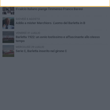
VENERDÌ 31 LUGLIO
Il calcio italiano piange l'immenso Franco Baresi
GIOVEDÌ 6 AGOSTO
Addio a mister Marchioro. L'uomo del Barletta in B
VENERDÌ 31 LUGLIO
Barletta 1922: un avvio tostissimo e affascinante allo stesso
tempo
MERCOLEDÌ 29 LUGLIO
Serie C, Barletta inserito nel girone C