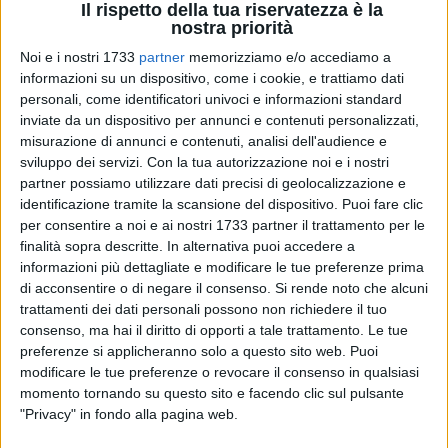
Il rispetto della tua riservatezza è la
nostra priorità
A cura di
Noi e i nostri 1733
partner
memorizziamo e/o accediamo a
LUCA GUERRA
informazioni su un dispositivo, come i cookie, e trattiamo dati
personali, come identificatori univoci e informazioni standard
inviate da un dispositivo per annunci e contenuti personalizzati,
misurazione di annunci e contenuti, analisi dell'audience e
Barletta, il poker d'assi è ora servito. Non sarà Mimmo
sviluppo dei servizi.
Con la tua autorizzazione noi e i nostri
Girardi la ciliegina sulla torta dell'avanti barlettano, ma il
partner possiamo utilizzare dati precisi di geolocalizzazione e
centravanti
Francesco Di Gennaro
(nell'immagine con la
identificazione tramite la scansione del dispositivo. Puoi fare clic
maglia del Gallipoli 2008/2009), che rescinde il contratto
per consentire a noi e ai nostri 1733 partner il trattamento per le
che lo legava all'Hellas Verona e firma con i biancorossi; la
finalità sopra descritte. In alternativa puoi accedere a
notizia è stata rilanciata qualche minuto fa dal sito
informazioni più dettagliate e modificare le tue preferenze prima
di acconsentire o di negare il consenso.
Si rende noto che alcuni
Datasport
. Manca solo l'ufficialità ma sarà l'ex bomber della
trattamenti dei dati personali possono non richiedere il tuo
Virtus Lanciano la bocca da fuoco dell'attacco biancorosso
consenso, ma hai il diritto di opporti a tale trattamento. Le tue
nuovo di zecca, armato da 3 mezzepunte di assoluto valore
preferenze si applicheranno solo a questo sito web. Puoi
come i neo-arrivati
Schetter, Mazzeo
e
Franchini
. Il nome di
modificare le tue preferenze o revocare il consenso in qualsiasi
Di Gennaro era accostato periodicamente ai colori
momento tornando su questo sito e facendo clic sul pulsante
biancorossi dall'avvio del mercato, e già a gennaio 2011 vi
"Privacy" in fondo alla pagina web.
era stato un abboccamento tra il calciatore nato a Napoli e il