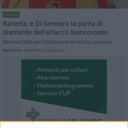
CALCIO
Barletta, è Di Gennaro la punta di
diamante dell'attacco biancorosso
Sembra fatta per l'attaccante ex-Virtus Lanciano
BARLETTA -
MARTEDÌ 19 LUGLIO 2011