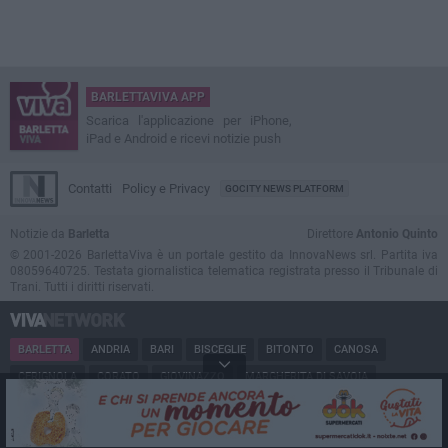
BARLETTAVIVA APP
Scarica l'applicazione per iPhone,
iPad e Android e ricevi notizie push
Contatti
Policy e Privacy
GOCITY NEWS PLATFORM
Notizie da
Barletta
Direttore
Antonio Quinto
© 2001-2026 BarlettaViva è un portale gestito da InnovaNews srl. Partita iva
08059640725. Testata giornalistica telematica registrata presso il Tribunale di
Trani. Tutti i diritti riservati.
BARLETTA
ANDRIA
BARI
BISCEGLIE
BITONTO
CANOSA
CERIGNOLA
CORATO
GIOVINAZZO
MARGHERITA DI SAVOIA
MINERVINO
MODUGNO
MOLFETTA
PUGLIA
RUVO
SAN FERDINANDO
SPINAZZOLA
TERLIZZI
TRANI
TRINITAPOLI