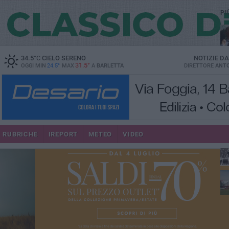
PI
34.5
°C
CIELO SERENO
NOTIZIE D
31.5°
OGGI MIN
24.5°
MAX
A
BARLETTA
DIRETTORE
ANTO
RUBRICHE
IREPORT
METEO
VIDEO