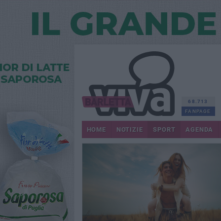
68.713
FANPAGE
HOME
NOTIZIE
SPORT
AGENDA