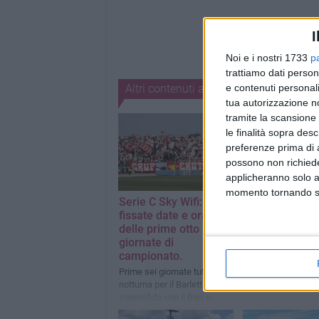
I
Noi e i nostri 1733
p
trattiamo dati person
e contenuti personali
Altri contenuti a tema
tua autorizzazione no
tramite la scansione 
le finalità sopra des
preferenze prima di 
possono non richieder
applicheranno solo a
momento tornando su 
Serie C Sky Wifi:
Il calcio italian
fissate date e orari
piange l'imme
delle prime otto
Franco Baresi
giornate di
Con il suo Milan gi
campionato.
segnò...) contro il 
Coppa Italia a fine
Prime sei giornate tutte in
Ottanta
notturna per il Barletta. La
supersfida con il Bari si
giocheràvenerdì 28 agosto