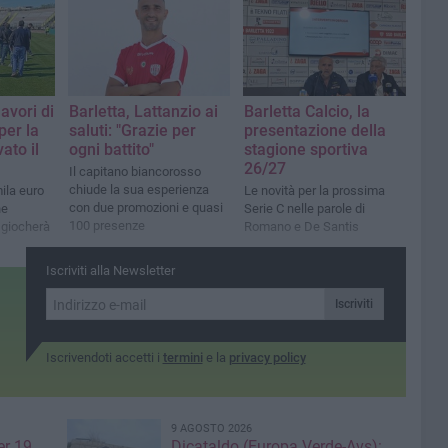
lavori di
Barletta, Lattanzio ai
Barletta Calcio, la
er la
saluti: "Grazie per
presentazione della
ato il
ogni battito"
stagione sportiva
26/27
Il capitano biancorosso
chiude la sua esperienza
ila euro
Le novità per la prossima
con due promozioni e quasi
ne
Serie C nelle parole di
100 presenze
i giocherà
Romano e De Santis
Iscriviti alla Newsletter
Iscriviti
Iscrivendoti accetti i
termini
e la
privacy policy
9 AGOSTO 2026
er 19
Dicataldo (Europa Verde-Avs):