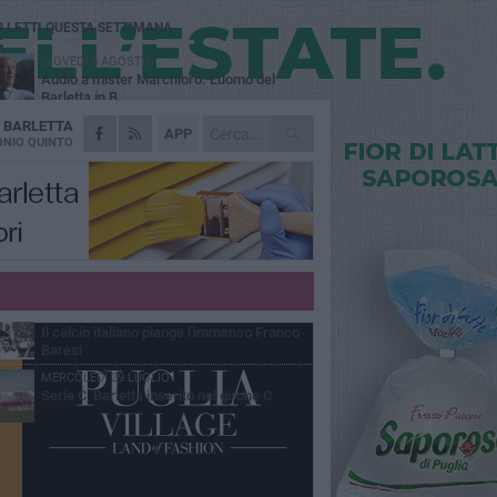
Ù LETTI QUESTA SETTIMANA
GIOVEDÌ 6 AGOSTO
Addio a mister Marchioro. L'uomo del
Barletta in B
A
BARLETTA
SABATO 1 AGOSTO
APP
Poker di Da Silva, Barletta batte Soccer
NIO QUINTO
Trani 4-1 in amichevole
VENERDÌ 31 LUGLIO
Serie C Sky Wifi: fissate date e orari delle
prime otto giornate di campionato.
VENERDÌ 31 LUGLIO
Barletta 1922: un avvio tostissimo e
affascinante allo stesso tempo
VENERDÌ 31 LUGLIO
Il calcio italiano piange l'immenso Franco
Baresi
MERCOLEDÌ 29 LUGLIO
Serie C, Barletta inserito nel girone C