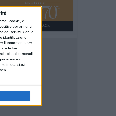
ità
ome i cookie, e
spositivo per annunci
o dei servizi.
Con la
e identificazione
er il trattamento per
icare le tue
ti dei dati personali
 preferenze si
nso in qualsiasi
 web.