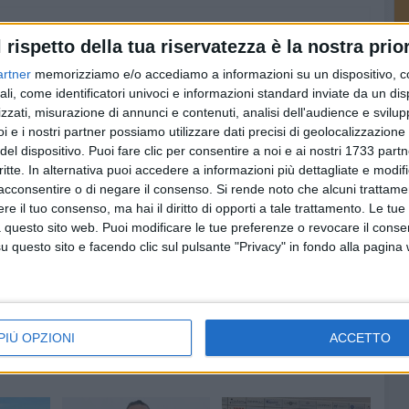
l rispetto della tua riservatezza è la nostra prior
artner
memorizziamo e/o accediamo a informazioni su un dispositivo, c
ali, come identificatori univoci e informazioni standard inviate da un di
zzati, misurazione di annunci e contenuti, analisi dell'audience e svilupp
i e i nostri partner possiamo utilizzare dati precisi di geolocalizzazione 
del dispositivo. Puoi fare clic per consentire a noi e ai nostri 1733 partn
critte. In alternativa puoi accedere a informazioni più dettagliate e modif
acconsentire o di negare il consenso.
Si rende noto che alcuni trattamen
e il tuo consenso, ma hai il diritto di opporti a tale trattamento. Le tue
 questo sito web. Puoi modificare le tue preferenze o revocare il conse
questo sito e facendo clic sul pulsante "Privacy" in fondo alla pagina
o
Serie C, per il Barletta
Serie C, Barletta
nso
esordio a Caserta.
inserito nel girone C
Prima in casa contro il
Svelati i raggruppamenti
Bari
della terza serie nazionale,
ocò (e
domani i calendari
Barletta in
Tutto il calendario dei
PIÙ OPZIONI
ACCETTO
 anni
biancorossi