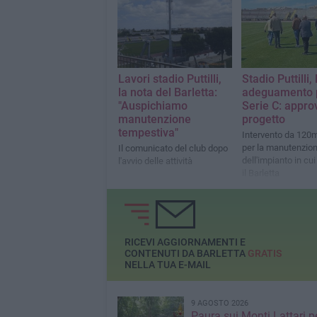
alle ore 21. Contro il Potenza
sarà lunch-match il 26
settembre.
Lavori stadio Puttilli,
Stadio Puttilli, 
la nota del Barletta:
adeguamento p
"Auspichiamo
Serie C: approv
manutenzione
progetto
tempestiva"
Intervento da 120m
per la manutenzio
Il comunicato del club dopo
dell'impianto in cu
l'avvio delle attività
il Barletta
RICEVI AGGIORNAMENTI E
CONTENUTI DA BARLETTA
GRATIS
NELLA TUA E-MAIL
9 AGOSTO 2026
Paura sui Monti Lattari p