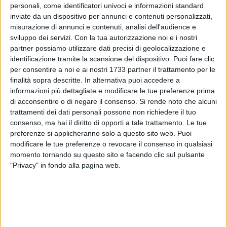
personali, come identificatori univoci e informazioni standard
inviate da un dispositivo per annunci e contenuti personalizzati,
misurazione di annunci e contenuti, analisi dell'audience e
A cura di
sviluppo dei servizi.
Con la tua autorizzazione noi e i nostri
ANTONIO GARGANO
partner possiamo utilizzare dati precisi di geolocalizzazione e
identificazione tramite la scansione del dispositivo. Puoi fare clic
per consentire a noi e ai nostri 1733 partner il trattamento per le
finalità sopra descritte. In alternativa puoi accedere a
Cinque giornate di squalifica per Giancarlo Malcore e
informazioni più dettagliate e modificare le tue preferenze prima
risultato non omologato, a seguito del preannuncio di
di acconsentire o di negare il consenso.
Si rende noto che alcuni
reclamo presentato dall'Afragolese. Stangata per il Barletta
trattamenti dei dati personali possono non richiedere il tuo
dopo il 2-0 ai campani e dopo il rosso diretto ai danni del
consenso, ma hai il diritto di opporti a tale trattamento. Le tue
centravanti biancorosso, coinvolto nel caso-Torassa durante
preferenze si applicheranno solo a questo sito web. Puoi
l'intervallo.
modificare le tue preferenze o revocare il consenso in qualsiasi
momento tornando su questo sito e facendo clic sul pulsante
"Privacy" in fondo alla pagina web.
Il
comunicato
del Giudice Sportivo è stato diramato poco
prima delle 15, confermando i timori dell'ambiente
barlettano nelle ultime ore.