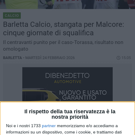
CALCIO
Barletta Calcio, stangata per Malcore:
cinque giornate di squalifica
Il centravanti punito per il caso-Torassa, risultato non
omologato
BARLETTA -
MARTEDÌ 24 FEBBRAIO 2026
15.05
Il rispetto della tua riservatezza è la
nostra priorità
Noi e i nostri 1733
partner
memorizziamo e/o accediamo a
informazioni su un dispositivo, come i cookie, e trattiamo dati