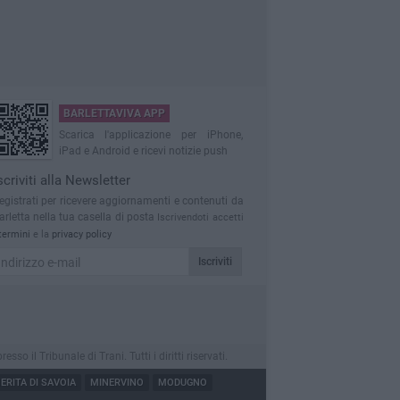
BARLETTAVIVA APP
Scarica l'applicazione per iPhone,
iPad e Android e ricevi notizie push
scriviti alla Newsletter
egistrati per ricevere aggiornamenti e contenuti da
arletta nella tua casella di posta
Iscrivendoti accetti
termini
e la
privacy policy
Iscriviti
 il Tribunale di Trani. Tutti i diritti riservati.
RITA DI SAVOIA
MINERVINO
MODUGNO