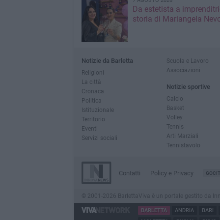
7 AGOSTO 2026
Da estetista a imprenditri
storia di Mariangela Nev
Notizie da Barletta
Scuola e Lavoro
Associazioni
Religioni
La città
Notizie sportive
Cronaca
Calcio
Politica
Basket
Istituzionale
Volley
Territorio
Tennis
Eventi
Arti Marziali
Servizi sociali
Tennistavolo
Contatti
Policy e Privacy
GOCI
© 2001-2026 BarlettaViva è un portale gestito da Innov
BARLETTA
ANDRIA
BARI