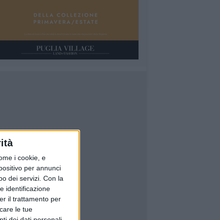
ità
ome i cookie, e
spositivo per annunci
o dei servizi.
Con la
e identificazione
er il trattamento per
icare le tue
ti dei dati personali