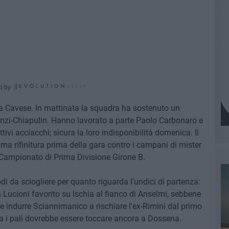
d by
la Cavese. In mattinata la squadra ha sostenuto un
nzi-Chiapulin. Hanno lavorato a parte Paolo Carbonaro e
tivi acciacchi; sicura la loro indisponibilità domenica. Il
a rifinitura prima della gara contro i campani di mister
l Campionato di Prima Divisione Girone B.
i da sciogliere per quanto riguarda l'undici di partenza:
 Lucioni favorito su Ischia al fianco di Anselmi, sebbene
e indurre Sciannimanico a rischiare l'ex-Rimini dal primo
ra i pali dovrebbe essere toccare ancora a Dossena.