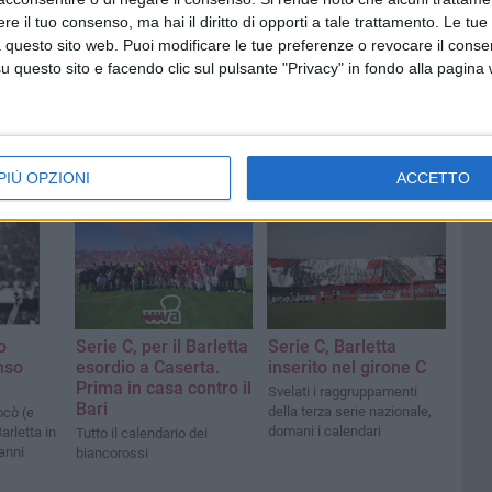
e il tuo consenso, ma hai il diritto di opporti a tale trattamento. Le tue
 questo sito web. Puoi modificare le tue preferenze o revocare il conse
questo sito e facendo clic sul pulsante "Privacy" in fondo alla pagina
PIÙ OPZIONI
ACCETTO
o
Serie C, per il Barletta
Serie C, Barletta
nso
esordio a Caserta.
inserito nel girone C
Prima in casa contro il
Svelati i raggruppamenti
Bari
della terza serie nazionale,
ocò (e
domani i calendari
Barletta in
Tutto il calendario dei
 anni
biancorossi