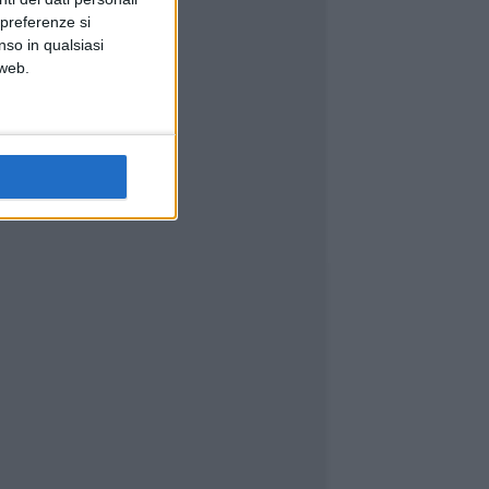
 preferenze si
nso in qualsiasi
 web.