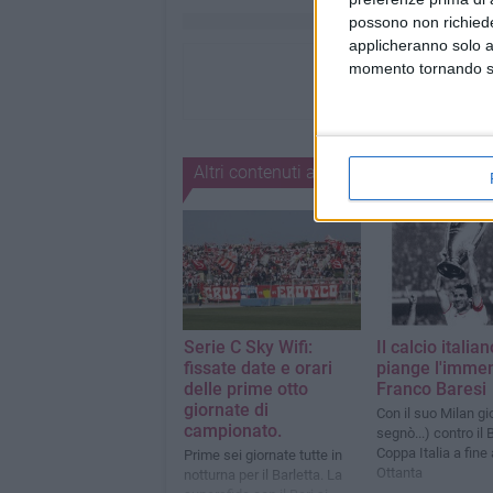
possono non richieder
applicheranno solo a
momento tornando su 
Altri contenuti a tema
Serie C Sky Wifi:
Il calcio italian
fissate date e orari
piange l'imme
delle prime otto
Franco Baresi
giornate di
Con il suo Milan gi
campionato.
segnò...) contro il 
Coppa Italia a fine
Prime sei giornate tutte in
Ottanta
notturna per il Barletta. La