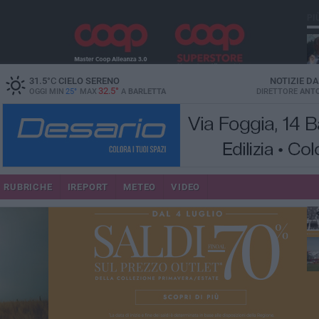
PI
31.5
°C
CIELO SERENO
NOTIZIE D
32.5°
OGGI MIN
25°
MAX
A
BARLETTA
DIRETTORE
ANTO
RUBRICHE
IREPORT
METEO
VIDEO