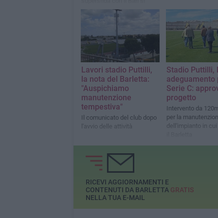
supersfida con il Bari si
giocheràvenerdì 28 agosto
alle ore 21. Contro il Potenza
sarà lunch-match il 26
settembre.
Lavori stadio Puttilli,
Stadio Puttilli, 
la nota del Barletta:
adeguamento p
"Auspichiamo
Serie C: approv
manutenzione
progetto
tempestiva"
Intervento da 120m
per la manutenzio
Il comunicato del club dopo
dell'impianto in cu
l'avvio delle attività
il Barletta
RICEVI AGGIORNAMENTI E
CONTENUTI DA BARLETTA
GRATIS
NELLA TUA E-MAIL