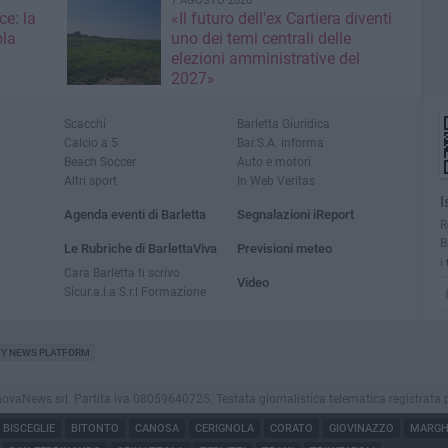
7 AGOSTO 2026
ce: la
«Il futuro dell'ex Cartiera diventi
ola
uno dei temi centrali delle
elezioni amministrative del
2027»
Scacchi
Barletta Giuridica
Calcio a 5
Bar.S.A. informa
Beach Soccer
Auto e motori
Altri sport
In Web Veritas
I
Agenda eventi di Barletta
Segnalazioni iReport
R
B
Le Rubriche di BarlettaViva
Previsioni meteo
i
Cara Barletta ti scrivo
Video
Sicur.a.l.a S.r.l Formazione
TY NEWS PLATFORM
aNews srl. Partita iva 08059640725. Testata giornalistica telematica registrata presso
BISCEGLIE
BITONTO
CANOSA
CERIGNOLA
CORATO
GIOVINAZZO
MARGHE