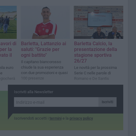
lavori di
Barletta, Lattanzio ai
Barletta Calcio, la
er la
saluti: "Grazie per
presentazione della
ato il
ogni battito"
stagione sportiva
26/27
Il capitano biancorosso
chiude la sua esperienza
ila euro
Le novità per la prossima
con due promozioni e quasi
ne
Serie C nelle parole di
100 presenze
i giocherà
Romano e De Santis
Iscriviti alla Newsletter
Iscriviti
Iscrivendoti accetti i
termini
e la
privacy policy