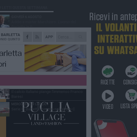
Ù LETTI QUESTA SETTIMANA
GIOVEDÌ 6 AGOSTO
Addio a mister Marchioro. L'uomo del
Barletta in B
A
BARLETTA
SABATO 1 AGOSTO
APP
Poker di Da Silva, Barletta batte Soccer
NIO QUINTO
Trani 4-1 in amichevole
VENERDÌ 31 LUGLIO
Serie C Sky Wifi: fissate date e orari delle
prime otto giornate di campionato.
VENERDÌ 31 LUGLIO
Barletta 1922: un avvio tostissimo e
affascinante allo stesso tempo
VENERDÌ 31 LUGLIO
Il calcio italiano piange l'immenso Franco
Baresi
MERCOLEDÌ 29 LUGLIO
Serie C, Barletta inserito nel girone C