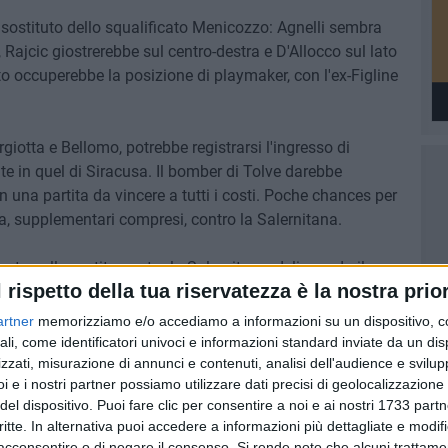
l sostituto dello squalificato Menicozzo: Agnelli sembra
 Rajcic giostrerebbe sul centro-destra e D'Allocco sul lato
ato occuperebbe la posizione di playmaker, con l'ex-Figline
giotta e Bellomo, potrebbe registrarsi l'ingresso di
te in quel di Siracusa. Il bomber di Tolve darebbe
una partita da vincere a tutti i costi. Poche chances per
ra, supplementari compresi, contro la Salernitana.
to sulla partita contro la Salernitana, delineando il
l rispetto della tua riservatezza è la nostra prior
me la vittoria abbia dato morale alla compagine
e parlato della necessità di tornare a vincere sin da
artner
memorizziamo e/o accediamo a informazioni su un dispositivo, c
r un Barletta che ambisce a una posizione più tranquilla
ali, come identificatori univoci e informazioni standard inviate da un di
a Michele Piazzolla sulle colonne della Gazzetta del
zzati, misurazione di annunci e contenuti, analisi dell'audience e svilupp
i e i nostri partner possiamo utilizzare dati precisi di geolocalizzazione 
del dispositivo. Puoi fare clic per consentire a noi e ai nostri 1733 partn
critte. In alternativa puoi accedere a informazioni più dettagliate e modif
acconsentire o di negare il consenso.
Si rende noto che alcuni trattamen