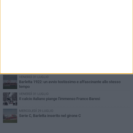
PIÙ LETTI QUESTA SETTIMANA
GIOVEDÌ 6 AGOSTO
Addio a mister Marchioro. L'uomo del Barletta in B
SABATO 1 AGOSTO
Poker di Da Silva, Barletta batte Soccer Trani 4-1 in amichevole
VENERDÌ 31 LUGLIO
Serie C Sky Wifi: fissate date e orari delle prime otto giornate di
campionato.
VENERDÌ 31 LUGLIO
Barletta 1922: un avvio tostissimo e affascinante allo stesso
tempo
VENERDÌ 31 LUGLIO
Il calcio italiano piange l'immenso Franco Baresi
MERCOLEDÌ 29 LUGLIO
Serie C, Barletta inserito nel girone C