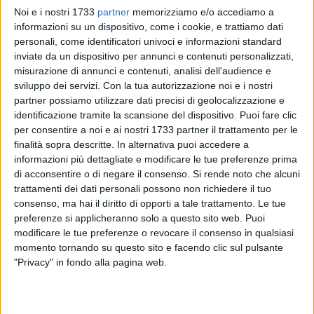
Noi e i nostri 1733
partner
memorizziamo e/o accediamo a
informazioni su un dispositivo, come i cookie, e trattiamo dati
personali, come identificatori univoci e informazioni standard
A cura di
inviate da un dispositivo per annunci e contenuti personalizzati,
LUCA GUERRA
misurazione di annunci e contenuti, analisi dell'audience e
sviluppo dei servizi.
Con la tua autorizzazione noi e i nostri
partner possiamo utilizzare dati precisi di geolocalizzazione e
identificazione tramite la scansione del dispositivo. Puoi fare clic
Barletta protagonista in televisione. Questa sera toccherà al
per consentire a noi e ai nostri 1733 partner il trattamento per le
difensore Mattia Masiero rappresentare i colori biancorossi
finalità sopra descritte. In alternativa puoi accedere a
nella trasmissione "Fuorigioco", il settimanale di
informazioni più dettagliate e modificare le tue preferenze prima
approfondimento calcistico in onda ogni venerdi' alle 21:20
di acconsentire o di negare il consenso.
Si rende noto che alcuni
su TeleDehon; "Fuorigioco" è condotto da Mino Dell'Orco e va
trattamenti dei dati personali possono non richiedere il tuo
in replica il sabato alle 14:50. Tra gli altri ospiti in studio
consenso, ma hai il diritto di opporti a tale trattamento. Le tue
preferenze si applicheranno solo a questo sito web. Puoi
nella puntata odierna ci saranno il giornalista Gianluca
modificare le tue preferenze o revocare il consenso in qualsiasi
Cascione e l'osservatore del Sassuolo, Gianluca Torma, in
momento tornando su questo sito e facendo clic sul pulsante
qualità di opinionista.
"Privacy" in fondo alla pagina web.
Nella prima parte di trasmissione si parlerà dell'andamento
di Andria e Barletta nel girone B del campionato di Prima