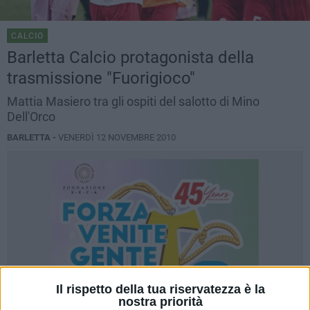
CALCIO
Barletta Calcio protagonista della
trasmissione "Fuorigioco"
Mattia Masiero tra gli ospiti del salotto di Mino
Dell'Orco
BARLETTA -
VENERDÌ 12 NOVEMBRE 2010
Il rispetto della tua riservatezza è la
nostra priorità