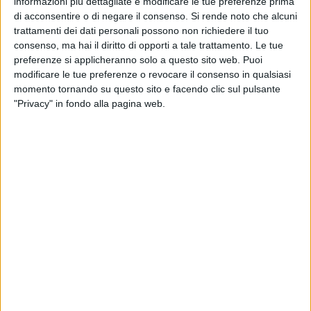
informazioni più dettagliate e modificare le tue preferenze prima
all'espulsione di Turienzo, determinato da una mancato
di acconsentire o di negare il consenso.
Si rende noto che alcuni
rigore concesso al bomber campano, con l'invito a Farina di
trattamenti dei dati personali possono non richiedere il tuo
rivedere la partita e di «prenderne visione rilevando in
consenso, ma hai il diritto di opporti a tale trattamento. Le tue
particolare la contrarietà subita per la mancata concessione
preferenze si applicheranno solo a questo sito web. Puoi
del calcio di rigore a nostro favore al minuto 36 del secondo
modificare le tue preferenze o revocare il consenso in qualsiasi
tempo, per il netto fallo subito dal nostro calciatore Federico
momento tornando su questo sito e facendo clic sul pulsante
"Privacy" in fondo alla pagina web.
Ezequiel Turienzo».
I problemi contestati dalla Covisoc lasciano pensare che la
squadra di Cava dei Tirreni possa incorrere quanto meno in
una penalizzazione pari a tre punti. Tre questioni che
lasciano presagire quanto meno 3 punti di penalizzazione
da scontare in questa stagione. Al riguardo è intervenuto il
patron della Cavese Giuseppe Spatola, che ne ha parlato
mercoledi' al sito
tuttolegapro.com
, di ritorno da Benevento
dove ha assistito alla vittoria della Nocerina, prossima
avversaria degli aquilotti in Coppa Italia Lega Pro.
Presidente, qual è la prima reazione della societá sui