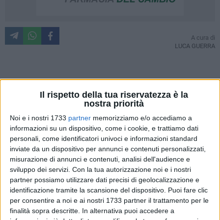
A cura di
LUCA GUERRA
Grossi problemi societari per la Cavese, prossimo avversario
Il rispetto della tua riservatezza è la
dei biancorossi. La squadra campana nella giornata di ieri è
nostra priorità
stata infatti deferita dalla Procura Federale alla Disciplinare,
su segnalazione della Covisoc per i ritardi negli adempimenti
Noi e i nostri 1733
partner
memorizziamo e/o accediamo a
informazioni su un dispositivo, come i cookie, e trattiamo dati
previsti ai fine dell'iscrizione al campionato. I deferimenti
personali, come identificatori univoci e informazioni standard
segnatamente riguardano il mancato "deposito della
inviate da un dispositivo per annunci e contenuti personalizzati,
fideiussione bancaria a prima richiesta, della dichiarazione
misurazione di annunci e contenuti, analisi dell'audience e
attestante l'avvenuto pagamento della ritenute Irpef e dei
sviluppo dei servizi.
Con la tua autorizzazione noi e i nostri
contributi Enpals". L'episodio arriva al termine di una
partner possiamo utilizzare dati precisi di geolocalizzazione e
settimana movimentata per la Cavese, apertasi con la lettera
identificazione tramite la scansione del dispositivo. Puoi fare clic
inviata al designatore arbitrale Stefano Farina, in cui si
per consentire a noi e ai nostri 1733 partner il trattamento per le
finalità sopra descritte. In alternativa puoi accedere a
lamentava l'arbitraggio di Pisa-Cavese, con riferimento