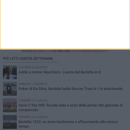
PIÙ LETTI QUESTA SETTIMANA
GIOVEDÌ 6 AGOSTO
Addio a mister Marchioro. L'uomo del Barletta in B
SABATO 1 AGOSTO
Poker di Da Silva, Barletta batte Soccer Trani 4-1 in amichevole
VENERDÌ 31 LUGLIO
Serie C Sky Wifi: fissate date e orari delle prime otto giornate di
campionato.
VENERDÌ 31 LUGLIO
Barletta 1922: un avvio tostissimo e affascinante allo stesso
tempo