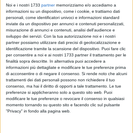
Noi e i nostri 1733
partner
memorizziamo e/o accediamo a
informazioni su un dispositivo, come i cookie, e trattiamo dati
A cura di
personali, come identificatori univoci e informazioni standard
LUCA GUERRA
inviate da un dispositivo per annunci e contenuti personalizzati,
misurazione di annunci e contenuti, analisi dell'audience e
sviluppo dei servizi.
Con la tua autorizzazione noi e i nostri
partner possiamo utilizzare dati precisi di geolocalizzazione e
Seduta di allenamento mattutina per il Barletta Calcio
identificazione tramite la scansione del dispositivo. Puoi fare clic
quest'oggi. L'allenamento, agli ordini di mister Cari e dello
per consentire a noi e ai nostri 1733 partner il trattamento per le
staff tecnico, è stato caratterizzato da un intenso e
finalità sopra descritte. In alternativa puoi accedere a
incessante diluvio; alla sessione odierna non hanno
informazioni più dettagliate e modificare le tue preferenze prima
partecipato gli infortunati Cerone, Picone e Menicozzo. Gli
di acconsentire o di negare il consenso.
Si rende noto che alcuni
ultimi due non saranno sicuramente della partita domenica,
trattamenti dei dati personali possono non richiedere il tuo
mentre si riducono al lumicino le speranze di recuperare
consenso, ma hai il diritto di opporti a tale trattamento. Le tue
preferenze si applicheranno solo a questo sito web. Puoi
Federico Cerone, che si è allenato a singhiozzo in settimana.
modificare le tue preferenze o revocare il consenso in qualsiasi
Nella seduta odierna mister Cari ha provato soluzioni
momento tornando su questo sito e facendo clic sul pulsante
tattiche in vista della sfida di domenica contro il Cosenza:
"Privacy" in fondo alla pagina web.
probabile il rientro di Frezza al posto di Bruno nella linea
difensiva, mentre Agnelli, Zappacosta e Geroni si
contendono la casella lasciata libera da Simone Guerri,