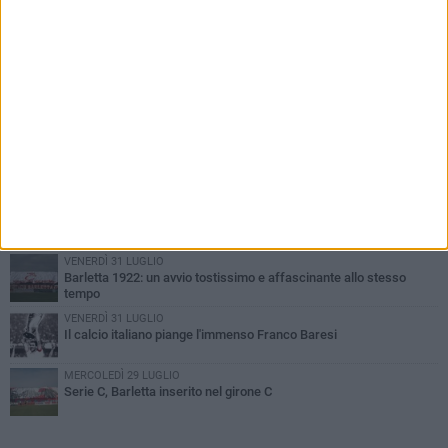
PIÙ LETTI QUESTA SETTIMANA
GIOVEDÌ 6 AGOSTO
Addio a mister Marchioro. L'uomo del Barletta in B
SABATO 1 AGOSTO
Poker di Da Silva, Barletta batte Soccer Trani 4-1 in amichevole
VENERDÌ 31 LUGLIO
Serie C Sky Wifi: fissate date e orari delle prime otto giornate di
campionato.
VENERDÌ 31 LUGLIO
Barletta 1922: un avvio tostissimo e affascinante allo stesso
tempo
VENERDÌ 31 LUGLIO
Il calcio italiano piange l'immenso Franco Baresi
MERCOLEDÌ 29 LUGLIO
Serie C, Barletta inserito nel girone C