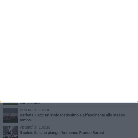
PIÙ LETTI QUESTA SETTIMANA
GIOVEDÌ 6 AGOSTO
Addio a mister Marchioro. L'uomo del Barletta in B
SABATO 1 AGOSTO
Poker di Da Silva, Barletta batte Soccer Trani 4-1 in amichevole
VENERDÌ 31 LUGLIO
Serie C Sky Wifi: fissate date e orari delle prime otto giornate di
campionato.
VENERDÌ 31 LUGLIO
Barletta 1922: un avvio tostissimo e affascinante allo stesso
tempo
VENERDÌ 31 LUGLIO
Il calcio italiano piange l'immenso Franco Baresi