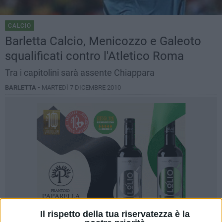
CALCIO
Barletta Calcio, Menicozzo e Galeoto
squalificati contro l'Atletico Roma
Tra i capitolini sarà assente Chiappara
BARLETTA -
MARTEDÌ 7 DICEMBRE 2010
Il rispetto della tua riservatezza è la