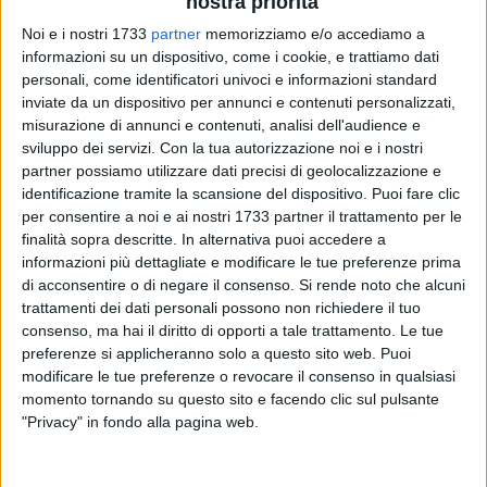
nostra priorità
Noi e i nostri 1733
partner
memorizziamo e/o accediamo a
informazioni su un dispositivo, come i cookie, e trattiamo dati
A cura di
LUCA GUERRA
personali, come identificatori univoci e informazioni standard
inviate da un dispositivo per annunci e contenuti personalizzati,
misurazione di annunci e contenuti, analisi dell'audience e
sviluppo dei servizi.
Con la tua autorizzazione noi e i nostri
Questa mattina, a seguito della sedicesima giornata di
partner possiamo utilizzare dati precisi di geolocalizzazione e
campionato e in base alle risultanze degli atti ufficiali il
identificazione tramite la scansione del dispositivo. Puoi fare clic
Giudice Sportivo Pasquale Marino ha deliberato le sanzioni
per consentire a noi e ai nostri 1733 partner il trattamento per le
disciplinari riguardanti i due gironi di Prima Divisione. Nelle
finalità sopra descritte. In alternativa puoi accedere a
fila del Barletta, a seguito dell'ammonizione rimediata nello
informazioni più dettagliate e modificare le tue preferenze prima
di acconsentire o di negare il consenso.
Si rende noto che alcuni
scorso turno, Michele Menicozzo dovrà scontare un turno di
trattamenti dei dati personali possono non richiedere il tuo
squalifica, avendo raggiunto l'ammonizione numero 7 in
consenso, ma hai il diritto di opporti a tale trattamento. Le tue
stagione. Squalifica per un turno che colpisce anche
preferenze si applicheranno solo a questo sito web. Puoi
Francesco Galeoto, che con il "giallo" di domenica ha
modificare le tue preferenze o revocare il consenso in qualsiasi
raggiunto quota 4 ammonizioni in stagione. Entrano in
momento tornando su questo sito e facendo clic sul pulsante
diffida Fabrizio Anselmi e Nicola Bellomo, ammoniti per la
"Privacy" in fondo alla pagina web.
terza volta in stagione contro la Virtus Lanciano.