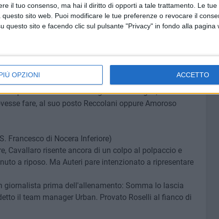
e il tuo consenso, ma hai il diritto di opporti a tale trattamento. Le tue
ina. Out il solo Cruciani.
 questo sito web. Puoi modificare le tue preferenze o revocare il conse
asso
questo sito e facendo clic sul pulsante "Privacy" in fondo alla pagina
a Elisa di Lucca)
o quattro sconfitte. In attacco torna il bomber Marotta, a
di ma manca lo squalificato Piccinni. Notevole
PIÙ OPZIONI
ACCETTO
tare scontri tra i tifosi.
 di Carparelli. L'unico dubbio riguarda Passiglia, che accusa
vesse fare, al suo posto Reccolani oppure Amoroso
. Francesco di Nocera Inferiore)
e, Cavallaro risente ancora di un colpo al polpaccio e
enuto a riposo. Ma Auteri pare intenzionato a ripresentare
un giornalista prima dell'allenamento: Somma lo lascia
detto il team manager Urban. Provato Roselli al fianco di