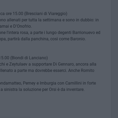
a ore 15.00 (Bresciani di Viareggio)
o allenati per tutta la settimana e sono in dubbio: in
lamai e D'Onofrio.
ne l'intera rosa, a parte i lungo degenti Barrionuevo ed
ppa, partirà dalla panchina, così come Baronio.
5.00 (Biondi di Lanciano)
hi e Zeytulaev a supportare Di Gennaro, ancora alla
è allenato a parte ma dovrebbe esserci. Anche Romito
ndamatteo, Perney e Imburgia con Camillini in forte
 sinistra la soluzione per Orsi è da inventare.