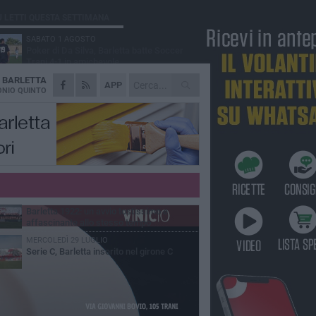
Ù LETTI QUESTA SETTIMANA
SABATO 1 AGOSTO
Poker di Da Silva, Barletta batte Soccer
Trani 4-1 in amichevole
A
BARLETTA
VENERDÌ 31 LUGLIO
APP
Serie C Sky Wifi: fissate date e orari delle
NIO QUINTO
prime otto giornate di campionato.
VENERDÌ 31 LUGLIO
Il calcio italiano piange l'immenso Franco
Baresi
GIOVEDÌ 6 AGOSTO
Addio a mister Marchioro. L'uomo del
Barletta in B
VENERDÌ 31 LUGLIO
Barletta 1922: un avvio tostissimo e
affascinante allo stesso tempo
MERCOLEDÌ 29 LUGLIO
Serie C, Barletta inserito nel girone C