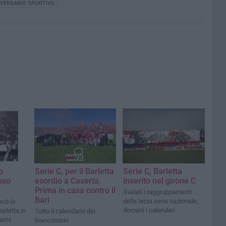
VERSARIO SPORTIVO
o
Serie C, per il Barletta
Serie C, Barletta
nso
esordio a Caserta.
inserito nel girone C
Prima in casa contro il
Svelati i raggruppamenti
Bari
della terza serie nazionale,
ocò (e
domani i calendari
Barletta in
Tutto il calendario dei
 anni
biancorossi