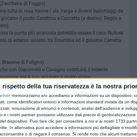
Zaccheria di Foggia)
e tutta la rosa tranne l´ala Varga e diversi ballottaggi da
i giocano il posto Candrina e Caccetta (a destra), Regini e
tro).
 dove la punta più avanzata potrebbe essere il ceco Nulicek
uolo di esterno sinistro tra Doumbia ed il giovane Carretta.
 Blasone di Foligno)
i che con Giacomelli e Cavagna costituirà il tridente
ovannini ma il suo recupero è molto vicino.
urdanella, Capocchiano e Arigò. Nulla da fare, invece, per
l rispetto della tua riservatezza è la nostra prior
artner
memorizziamo e/o accediamo a informazioni su un dispositivo, c
ali, come identificatori univoci e informazioni standard inviate da un di
zzati, misurazione di annunci e contenuti, analisi dell'audience e svilupp
enti di Castellammare di Stabia)
i e i nostri partner possiamo utilizzare dati precisi di geolocalizzazione 
rmare la formazione che ha battuto il Viareggio. In forse
del dispositivo. Puoi fare clic per consentire a noi e ai nostri 1733 partn
critte. In alternativa puoi accedere a informazioni più dettagliate e modif
acconsentire o di negare il consenso.
Si rende noto che alcuni trattamen
e reduce da tre vittorie consecutive: il recuperato