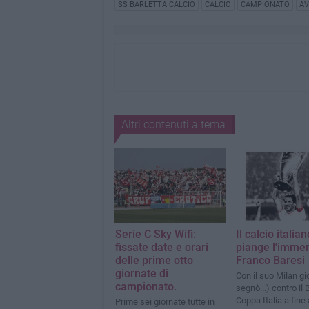
SS BARLETTA CALCIO
CALCIO
CAMPIONATO
AV
Altri contenuti a tema
Serie C Sky Wifi:
Il calcio italian
fissate date e orari
piange l'imme
delle prime otto
Franco Baresi
giornate di
Con il suo Milan gi
campionato.
segnò...) contro il 
Coppa Italia a fine
Prime sei giornate tutte in