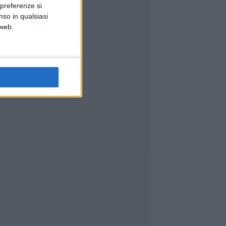
 preferenze si
nso in qualsiasi
 web.