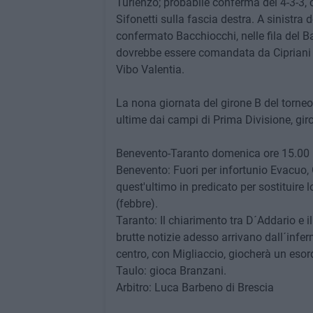
Turienzo; probabile conferma del 4-3-3, 
Sifonetti sulla fascia destra. A sinistra
confermato Bacchiocchi, nelle fila del B
dovrebbe essere comandata da Cipriani e
Vibo Valentia.
La nona giornata del girone B del torneo
ultime dai campi di Prima Divisione, gir
Benevento-Taranto domenica ore 15.00 
Benevento: Fuori per infortunio Evacuo, 
quest'ultimo in predicato per sostituire
(febbre).
Taranto: Il chiarimento tra D´Addario e i
brutte notizie adesso arrivano dall´infer
centro, con Migliaccio, giocherà un eso
Taulo: gioca Branzani.
Arbitro: Luca Barbeno di Brescia