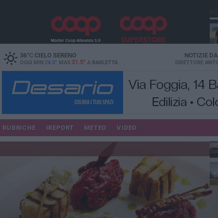
PI
36
°C
CIELO SERENO
NOTIZIE D
31.5°
OGGI MIN
24.5°
MAX
A
BARLETTA
DIRETTORE
ANTO
RUBRICHE
IREPORT
METEO
VIDEO