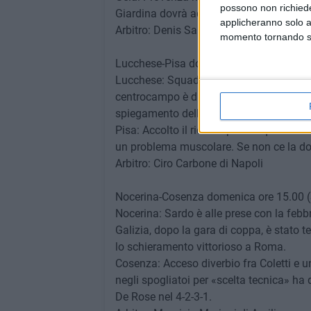
possono non richieder
Giardina dovrà accontentarsi della panch
applicheranno solo a
Arbitro: Denis Santonocito di Abbiategr
momento tornando su 
Lucchese-Pisa domenica ore 15.00 (Port
Lucchese: Squadra in ritiro al Ciocco dop
centrocampo è di nuovo disponibile Cha
spiegamento delle forze dell'ordine per evi
Pisa: Accolto il ricorso per la squalifica
un problema muscolare. Se non ce la do
Arbitro: Ciro Carbone di Napoli
Nocerina-Cosenza domenica ore 15.00 (S
Nocerina: Sardo è alle prese con la febbr
Galizia, dopo la gara di coppa, è stato t
lo schieramento vittorioso a Roma.
Cosenza: Acceso diverbio fra Coletti e 
negli spogliatoi per «scelta tecnica» ha 
De Rose nel 4-2-3-1.