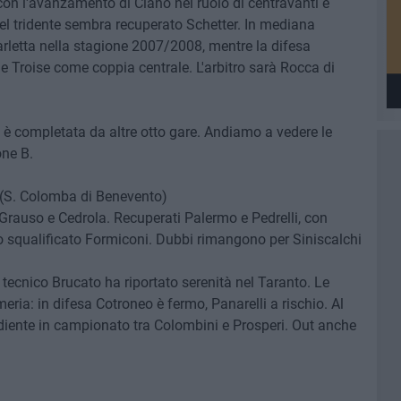
con l'avanzamento di Ciano nel ruolo di centravanti e
 del tridente sembra recuperato Schetter. In mediana
arletta nella stagione 2007/2008, mentre la difesa
 Troise come coppia centrale. L'arbitro sarà Rocca di
 è completata da altre otto gare. Andiamo a vedere le
one B.
(S. Colomba di Benevento)
Grauso e Cedrola. Recuperati Palermo e Pedrelli, con
 lo squalificato Formiconi. Dubbi rimangono per Siniscalchi
l tecnico Brucato ha riportato serenità nel Taranto. Le
meria: in difesa Cotroneo è fermo, Panarelli a rischio. Al
rdiente in campionato tra Colombini e Prosperi. Out anche