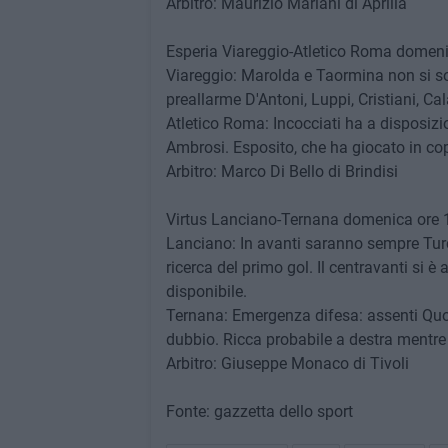
Arbitro: Maurizio Mariani di Aprilia
Esperia Viareggio-Atletico Roma domenic
Viareggio: Marolda e Taormina non si son
preallarme D'Antoni, Luppi, Cristiani, Ca
Atletico Roma: Incocciati ha a disposizio
Ambrosi. Esposito, che ha giocato in co
Arbitro: Marco Di Bello di Brindisi
Virtus Lanciano-Ternana domenica ore 1
Lanciano: In avanti saranno sempre Turc
ricerca del primo gol. Il centravanti si 
disponibile.
Ternana: Emergenza difesa: assenti Quo
dubbio. Ricca probabile a destra mentre a
Arbitro: Giuseppe Monaco di Tivoli
Fonte: gazzetta dello sport