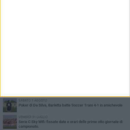
PIÙ LETTI QUESTA SETTIMANA
SABATO 1 AGOSTO
Poker di Da Silva, Barletta batte Soccer Trani 4-1 in amichevole
VENERDÌ 31 LUGLIO
Serie C Sky Wifi: fissate date e orari delle prime otto giornate di
campionato.