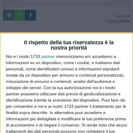
A cura di
LUCA GUERRA
Il rispetto della tua riservatezza è la
Barletta, il tredici porta fortuna. Seconda vittoria dell'anno e
nostra priorità
tredici reti in campionato. Nel tredicesimo turno del
Noi e i nostri 1733
partner
memorizziamo e/o accediamo a
campionato di Prima Divisione, girone B, i biancorossi hanno
informazioni su un dispositivo, come i cookie, e trattiamo dati
offerto una prova di maturità e nerbo sul terreno dell'"Enzo
personali, come identificatori univoci e informazioni standard
Blasone" di Foligno, sconfiggendo una squadra in salute, che
inviate da un dispositivo per annunci e contenuti personalizzati,
nella scorsa settimana aveva annichilito il quotato Taranto
misurazione di annunci e contenuti, analisi dell'audience e
allo "Iacovone". Le belle reti di Bellomo e Simoncelli,
sviluppo dei servizi.
Con la tua autorizzazione noi e i nostri
rispettivamente appunto le numero 12 e 13 nel corso di
partner possiamo utilizzare dati precisi di geolocalizzazione e
identificazione tramite la scansione del dispositivo. Puoi fare clic
questo campionato, hanno portato in cascina 3 punti
per consentire a noi e ai nostri 1733 partner il trattamento per le
importanti per la rincorsa alla salvezza: oggi l'ultima
finalità sopra descritte. In alternativa puoi accedere a
posizione è in coabitazione con Cavese e Viareggio. I
informazioni più dettagliate e modificare le tue preferenze prima
toscani, che hanno una partita da recuperare, saranno i
di acconsentire o di negare il consenso.
Si rende noto che alcuni
prossimi avversari nel quattordicesimo turno di campionato
trattamenti dei dati personali possono non richiedere il tuo