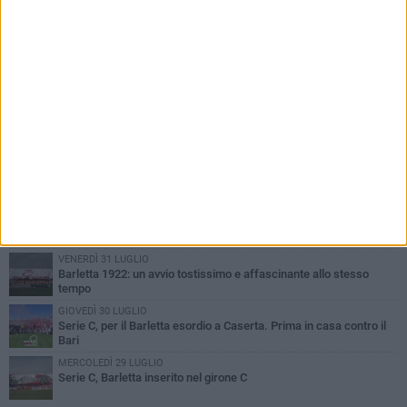
PIÙ LETTI QUESTA SETTIMANA
VENERDÌ 31 LUGLIO
Il calcio italiano piange l'immenso Franco Baresi
VENERDÌ 31 LUGLIO
Serie C Sky Wifi: fissate date e orari delle prime otto giornate di
campionato.
SABATO 1 AGOSTO
Poker di Da Silva, Barletta batte Soccer Trani 4-1 in amichevole
VENERDÌ 31 LUGLIO
Barletta 1922: un avvio tostissimo e affascinante allo stesso
tempo
GIOVEDÌ 30 LUGLIO
Serie C, per il Barletta esordio a Caserta. Prima in casa contro il
Bari
MERCOLEDÌ 29 LUGLIO
Serie C, Barletta inserito nel girone C