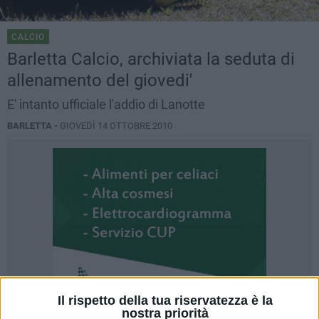
CALCIO
Barletta Calcio, archiviata la seduta di
allenamento del giovedi'
E' intanto ufficiale l'addio di Lanotte
BARLETTA -
GIOVEDÌ 14 OTTOBRE 2010
Il rispetto della tua riservatezza è la
nostra priorità