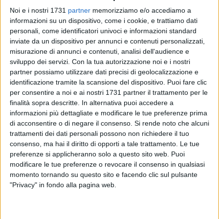
Noi e i nostri 1731
partner
memorizziamo e/o accediamo a
informazioni su un dispositivo, come i cookie, e trattiamo dati
A cura di
personali, come identificatori univoci e informazioni standard
LUCA GUERRA
inviate da un dispositivo per annunci e contenuti personalizzati,
misurazione di annunci e contenuti, analisi dell'audience e
sviluppo dei servizi.
Con la tua autorizzazione noi e i nostri
Nel pomeriggio di oggi, agli ordini dello staff tecnico e di
partner possiamo utilizzare dati precisi di geolocalizzazione e
identificazione tramite la scansione del dispositivo. Puoi fare clic
mister Sciannimanico, la squadra ha sostenuto una seduta
per consentire a noi e ai nostri 1731 partner il trattamento per le
di allenamento sul sintetico del Manzi-Chiapulin.
finalità sopra descritte. In alternativa puoi accedere a
informazioni più dettagliate e modificare le tue preferenze prima
La regolare seduta di allenamento ha visto la partecipazione
di acconsentire o di negare il consenso.
Si rende noto che alcuni
di coloro i quali non hanno preso parte alla gara di ieri contro
trattamenti dei dati personali possono non richiedere il tuo
la Salernitana, come Anselmi, Rajcic, Margiotta e Galeoto,
consenso, ma hai il diritto di opporti a tale trattamento. Le tue
che Sciannimanico ha preservato in vista dell'importante
preferenze si applicheranno solo a questo sito web. Puoi
modificare le tue preferenze o revocare il consenso in qualsiasi
sfida contro la Cavese, in programma domenica al "Puttilli".
momento tornando su questo sito e facendo clic sul pulsante
Seduta di scarico per i protagonisti del 2 a 1 inflitto ai
"Privacy" in fondo alla pagina web.
campani di mister Breda. Hanno lavorato a parte e
proseguono il programma di recupero personalizzato
Lorusso e Caccavallo, sicuri indisponibili per domenica alla