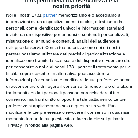
Il rispetto della tua riservatezza è la
nostra priorità
Noi e i nostri 1731
partner
memorizziamo e/o accediamo a
informazioni su un dispositivo, come i cookie, e trattiamo dati
A cura di
personali, come identificatori univoci e informazioni standard
LUCA GUERRA
inviate da un dispositivo per annunci e contenuti personalizzati,
misurazione di annunci e contenuti, analisi dell'audience e
sviluppo dei servizi.
Con la tua autorizzazione noi e i nostri
Questa mattina la squadra biancorossa, agli ordini di mister
partner possiamo utilizzare dati precisi di geolocalizzazione e
Sciannimanico e dello staff tecnico, ha ripreso gli
identificazione tramite la scansione del dispositivo. Puoi fare clic
allenamenti in vista degli impegni ufficiali, svolgendo una
per consentire a noi e ai nostri 1731 partner il trattamento per le
finalità sopra descritte. In alternativa puoi accedere a
regolare seduta di allenamento sul terreno sintetico del
informazioni più dettagliate e modificare le tue preferenze prima
Manzi-Chiapulin. Ancora lavoro a parte per gli infortunati
di acconsentire o di negare il consenso.
Si rende noto che alcuni
Caccavallo e Lorusso, mentre è da registrate il rientro in
trattamenti dei dati personali possono non richiedere il tuo
gruppo di Cristian Agnelli e Andrea Tesoniero.
consenso, ma hai il diritto di opporti a tale trattamento. Le tue
preferenze si applicheranno solo a questo sito web. Puoi
Gli allenamenti proseguiranno domattina in palestra, mentre
modificare le tue preferenze o revocare il consenso in qualsiasi
nel pomeriggio è in programma alle ore 15:00 l'incontro di
momento tornando su questo sito e facendo clic sul pulsante
"Privacy" in fondo alla pagina web.
Coppa Italia Lega Pro che vedrà opposti i biancorossi alla
Salernitana in una gara valevole per il primo turno della fase