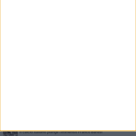
PIÙ LETTI QUESTA SETTIMANA
SABATO 1 AGOSTO
Poker di Da Silva, Barletta batte Soccer Trani 4-1 in amichevole
VENERDÌ 31 LUGLIO
Serie C Sky Wifi: fissate date e orari delle prime otto giornate di
campionato.
VENERDÌ 31 LUGLIO
Il calcio italiano piange l'immenso Franco Baresi