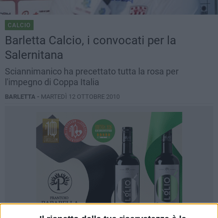
CALCIO
Barletta Calcio, i convocati per la
Salernitana
Sciannimanico ha precettato tutta la rosa per
l'impegno di Coppa Italia
BARLETTA -
MARTEDÌ 12 OTTOBRE 2010