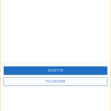
Marcatori: Moi al 90'
Ammoniti: Strigari (S), Capocchiano (S), Menicozzo (B),
Carbonaro (B), Frezza (B).
Recupero: 2' nel primo tempo, 3' nel secondo tempo.
Spettatori 1000 circa. Pioggia fitta nella ripresa.
ACCETTO
PIÙ OPZIONI