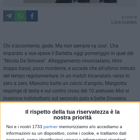
A cura di
LUCA GUERRA
Chi s'accontenta, gode. Ma non sempre va cosi'. L'ha
imparato a sue spese il Barletta oggi pomeriggio in quel del
"Nicola De Simone". Atteggiamento rinunciatario, ritmi
troppo bassi, poco mordente, e accade che all'ultimo minuto
del tempo regolamentare, in un match incanalato verso lo
zero a zero, Mancino batte un calcio d'angolo, Margiotta
respinge di testa e sul contro cross del 10 aretuseo Moi si
inserisce indisturbato sul secondo palo e batte Dossena.
Questo l'episodio che decide Siracusa-Barletta: finisce 1-0 e
Il rispetto della tua riservatezza è la
la compagine biancorossa torna all'ultimo posto, superata
nostra priorità
proprio dal team di mister Ugolotti.
Noi e i nostri 1733
partner
memorizziamo e/o accediamo a
informazioni su un dispositivo, come i cookie, e trattiamo dati
Le scelte dei mister
personali, come identificatori univoci e informazioni standard