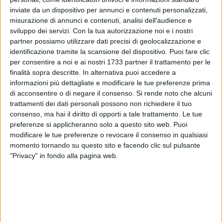
inviate da un dispositivo per annunci e contenuti personalizzati,
Ugolotti tradisce le aspettative e conferma il modulo delle
misurazione di annunci e contenuti, analisi dell'audience e
precedenti uscite, un 4-1-4-1 in cui davanti a Baiocco agisce
sviluppo dei servizi.
Con la tua autorizzazione noi e i nostri
il quartetto difensivo composto da Strigari e Capocchiano
partner possiamo utilizzare dati precisi di geolocalizzazione e
identificazione tramite la scansione del dispositivo. Puoi fare clic
sugli esterni ad affiancare la coppia centrale Moi-Ignoffo.
per consentire a noi e ai nostri 1733 partner il trattamento per le
Spinelli è la diga in mediana, davanti a quattro mezze punte:
finalità sopra descritte. In alternativa puoi accedere a
Bufalino a destra, Mancosu e Giordano nel mezzo, Mancino
informazioni più dettagliate e modificare le tue preferenze prima
a sinistra. Cosa è la punta centrale, solo panchina per Abate
di acconsentire o di negare il consenso.
Si rende noto che alcuni
e Bongiovanni.
trattamenti dei dati personali possono non richiedere il tuo
Nel Barletta mister Sciannimanico conferma dieci
consenso, ma hai il diritto di opporti a tale trattamento. Le tue
undicesimi della squadra che ha vinto e convinto contro il
preferenze si applicheranno solo a questo sito web. Puoi
modificare le tue preferenze o revocare il consenso in qualsiasi
Cosenza: unica novità Carbonaro per l'acciaccato Infantino,
momento tornando su questo sito e facendo clic sul pulsante
che trova posto solo in panchina. Tra i pali Dossena. In
"Privacy" in fondo alla pagina web.
difesa da destra a sinistra Galeoto, Anselmi, Lucioni e
Frezza. In mediana Menicozzo e D'Allocco, con Rajcic che si
sdoppia come interno destro e trequartista. Gli scudieri del
centravanti Margiotta sono Carbonaro a destra e Bellomo a
sinistra.