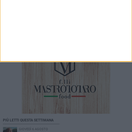
7 AGOSTO 2026
Canne della Battaglia, musica e storia
protagoniste: successo per il concerto
dell’AYSO Orchestra
PIÙ LETTI QUESTA SETTIMANA
GIOVEDÌ 6 AGOSTO