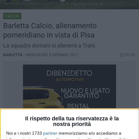
CALCIO
Barletta Calcio, allenamento
pomeridiano in vista di Pisa
La squadra domani si allenerà a Trani
BARLETTA -
MERCOLEDÌ 5 GENNAIO 2011
20.16
Il rispetto della tua riservatezza è la
nostra priorità
Noi e i nostri 1733
partner
memorizziamo e/o accediamo a