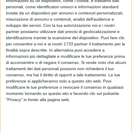
informazioni su un dispositivo, come i cookie, e trattiamo dati
personali, come identificatori univoci e informazioni standard
inviate da un dispositivo per annunci e contenuti personalizzati,
A cura di
misurazione di annunci e contenuti, analisi dell'audience e
LUCA GUERRA
sviluppo dei servizi.
Con la tua autorizzazione noi e i nostri
partner possiamo utilizzare dati precisi di geolocalizzazione e
identificazione tramite la scansione del dispositivo. Puoi fare clic
Proseguono gli allenamenti in casa Barletta Calcio.
per consentire a noi e ai nostri 1733 partner il trattamento per le
Quest'oggi la truppa biancorossa, agli ordini di mister
finalità sopra descritte. In alternativa puoi accedere a
informazioni più dettagliate e modificare le tue preferenze prima
Sciannimanico e dello staff tecnico, ha sostenuto una
di acconsentire o di negare il consenso.
Si rende noto che alcuni
seduta di allenamento pomeridiana. A disposizione del
trattamenti dei dati personali possono non richiedere il tuo
tecnico di Loseto tutta la rosa, compreso Saveriano
consenso, ma hai il diritto di opporti a tale trattamento. Le tue
Infantino, che per il terzo giorno di fila ha svolto l'intera
preferenze si applicheranno solo a questo sito web. Puoi
sessione con il resto della squadra
modificare le tue preferenze o revocare il consenso in qualsiasi
momento tornando su questo sito e facendo clic sul pulsante
La squadra biancorossa si è allenata sulla superficie del
"Privacy" in fondo alla pagina web.
sintetico del "Manzi-Chiapulin", effettuando una seduta in cui
si è curata la parte tecnico-tattica, conclusa dalla partitella in
famiglia undici contro undici. Nel pomeriggio di domani la
rosa proseguirà gli allenamenti presso l'impianto sportivo