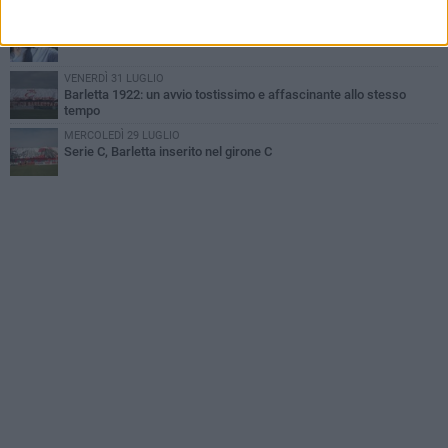
GIOVEDÌ 6 AGOSTO
Addio a mister Marchioro. L'uomo del Barletta in B
VENERDÌ 31 LUGLIO
Barletta 1922: un avvio tostissimo e affascinante allo stesso
tempo
MERCOLEDÌ 29 LUGLIO
Serie C, Barletta inserito nel girone C