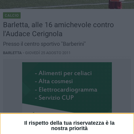
CALCIO
Barletta, alle 16 amichevole contro
l'Audace Cerignola
Presso il centro sportivo "Barberini"
BARLETTA -
GIOVEDÌ 25 AGOSTO 2011
Il rispetto della tua riservatezza è la
nostra priorità