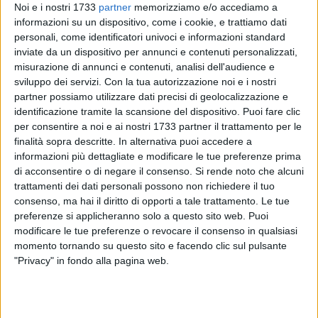
Noi e i nostri 1733
partner
memorizziamo e/o accediamo a
informazioni su un dispositivo, come i cookie, e trattiamo dati
personali, come identificatori univoci e informazioni standard
A cura di
LUCA GUERRA
inviate da un dispositivo per annunci e contenuti personalizzati,
misurazione di annunci e contenuti, analisi dell'audience e
sviluppo dei servizi.
Con la tua autorizzazione noi e i nostri
partner possiamo utilizzare dati precisi di geolocalizzazione e
Tra le voci di mercato che vorrebbero la difesa biancorossa
identificazione tramite la scansione del dispositivo. Puoi fare clic
prossima a essere rinforzata dall'arrivo di
Alberto
per consentire a noi e ai nostri 1733 partner il trattamento per le
Cossentino
dal Novara e gli allenamenti che proseguono in
finalità sopra descritte. In alternativa puoi accedere a
un caldo sub sahariano, è arrivato il giorno della penultima
informazioni più dettagliate e modificare le tue preferenze prima
di acconsentire o di negare il consenso.
Si rende noto che alcuni
amichevole della pre-season 2011/2012, test-match numero
trattamenti dei dati personali possono non richiedere il tuo
10 per gli uomini di mister Marco Cari. Questo pomeriggio
consenso, ma hai il diritto di opporti a tale trattamento. Le tue
presso il centro sportivo
"Barberini"
, alle ore 16.00, è infatti in
preferenze si applicheranno solo a questo sito web. Puoi
programma una partita amichevole contro l'
Audace
modificare le tue preferenze o revocare il consenso in qualsiasi
Cerignola
, formazione militante nel campionato di
momento tornando su questo sito e facendo clic sul pulsante
Eccellenza Pugliese. Una prova di buon livello prima
"Privacy" in fondo alla pagina web.
dell'amichevole-amarcord in programma domenica contro il
Sorrento in quel di Sturno (AV).