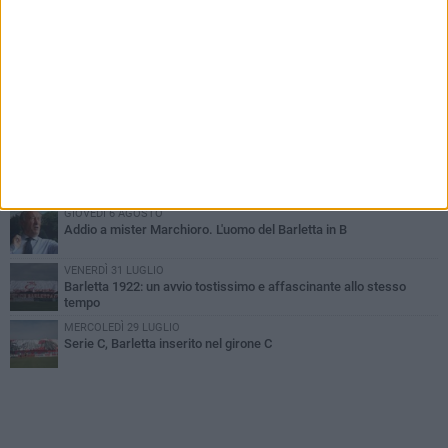
PIÙ LETTI QUESTA SETTIMANA
SABATO 1 AGOSTO
Poker di Da Silva, Barletta batte Soccer Trani 4-1 in amichevole
VENERDÌ 31 LUGLIO
Serie C Sky Wifi: fissate date e orari delle prime otto giornate di
campionato.
VENERDÌ 31 LUGLIO
Il calcio italiano piange l'immenso Franco Baresi
GIOVEDÌ 6 AGOSTO
Addio a mister Marchioro. L'uomo del Barletta in B
VENERDÌ 31 LUGLIO
Barletta 1922: un avvio tostissimo e affascinante allo stesso
tempo
MERCOLEDÌ 29 LUGLIO
Serie C, Barletta inserito nel girone C