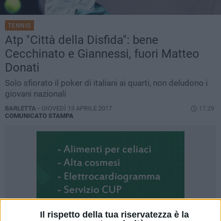
TENNIS
Atp "Città della Disfida": bene
Cecchinato e Giannessi, fuori Matteo
Donati
Solo sfiorato il poker di italiani ai quarti, non deludono i
giovani nazionali
BARLETTA -
GIOVEDÌ 13 APRILE 2017
17.29
COMUNICATO STAMPA
Il rispetto della tua riservatezza è la