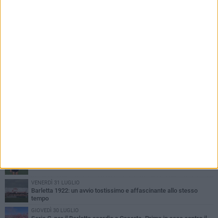
PIÙ LETTI QUESTA SETTIMANA
VENERDÌ 31 LUGLIO
Il calcio italiano piange l'immenso Franco Baresi
VENERDÌ 31 LUGLIO
Serie C Sky Wifi: fissate date e orari delle prime otto giornate di
campionato.
SABATO 1 AGOSTO
Poker di Da Silva, Barletta batte Soccer Trani 4-1 in amichevole
VENERDÌ 31 LUGLIO
Barletta 1922: un avvio tostissimo e affascinante allo stesso
tempo
GIOVEDÌ 30 LUGLIO