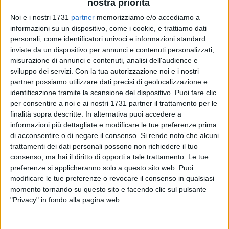
nostra priorità
Noi e i nostri 1731
partner
memorizziamo e/o accediamo a
informazioni su un dispositivo, come i cookie, e trattiamo dati
personali, come identificatori univoci e informazioni standard
inviate da un dispositivo per annunci e contenuti personalizzati,
8
misurazione di annunci e contenuti, analisi dell'audience e
sviluppo dei servizi.
Con la tua autorizzazione noi e i nostri
partner possiamo utilizzare dati precisi di geolocalizzazione e
identificazione tramite la scansione del dispositivo. Puoi fare clic
Dopo Lorenzo Giustino, anche Marco Cecchinato e
per consentire a noi e ai nostri 1731 partner il trattamento per le
Alessandro Giannessi conquistano i quarti di finale del
finalità sopra descritte. In alternativa puoi accedere a
challenger Atp "Città della Disfida" di Barletta. I giovani
informazioni più dettagliate e modificare le tue preferenze prima
azzurri non stanno tradendo le attese, assieme ai tennisti di
di acconsentire o di negare il consenso.
Si rende noto che alcuni
maggior fama e classifica.
trattamenti dei dati personali possono non richiedere il tuo
consenso, ma hai il diritto di opporti a tale trattamento. Le tue
preferenze si applicheranno solo a questo sito web. Puoi
Cecchinato deve sudare oltremodo per avere la meglio sul
modificare le tue preferenze o revocare il consenso in qualsiasi
serbo Filip Krajinovic giunto dalle qualificazioni. L'italiano
momento tornando su questo sito e facendo clic sul pulsante
perde il primo set per 6/4 ma si rifa nel secondo con un 6/3
"Privacy" in fondo alla pagina web.
e si conferma nel terzo per 6/4. Senza storia la partita di
Giannessi che supera in scioltezza il serbo Nikola Molojevic