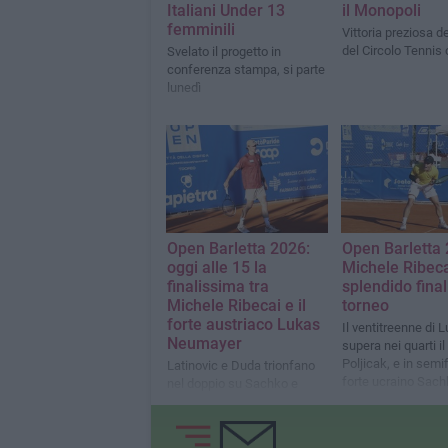
Italiani Under 13
il Monopoli
femminili
Vittoria preziosa d
del Circolo Tennis 
Svelato il progetto in
conferenza stampa, si parte
lunedì
Open Barletta 2026:
Open Barletta 
oggi alle 15 la
Michele Ribec
finalissima tra
splendido final
Michele Ribecai e il
torneo
forte austriaco Lukas
Il ventitreenne di 
Neumayer
supera nei quarti il
Poljicak, e in semif
Latinovic e Duda trionfano
forte ucraino Sach
nel doppio su Sachko e
Karol dopo quasi due ore di
gioco