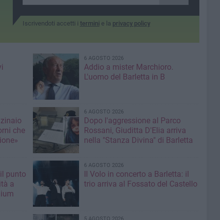
quarti di doppio
Iscrivendoti accetti i
termini
e la
privacy policy
6 AGOSTO 2026
i
Addio a mister Marchioro.
L'uomo del Barletta in B
6 AGOSTO 2026
nzinaio
Dopo l'aggressione al Parco
orni che
Rossani, Giuditta D'Elia arriva
ione»
nella "Stanza Divina" di Barletta
6 AGOSTO 2026
il punto
Il Volo in concerto a Barletta: il
ità a
trio arriva al Fossato del Castello
mium
5 AGOSTO 2026