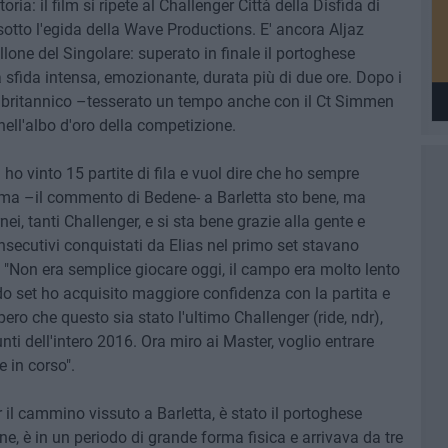
ia: il film si ripete al Challenger Città della Disfida di
sotto l'egida della Wave Productions. E' ancora Aljaz
llone del Singolare: superato in finale il portoghese
a sfida intensa, emozionante, durata più di due ore. Dopo i
ta britannico –tesserato un tempo anche con il Ct Simmen
 nell'albo d'oro della competizione.
i ho vinto 15 partite di fila e vuol dire che ho sempre
rma –il commento di Bedene- a Barletta sto bene, ma
rnei, tanti Challenger, e si sta bene grazie alla gente e
onsecutivi conquistati da Elias nel primo set stavano
: "Non era semplice giocare oggi, il campo era molto lento
o set ho acquisito maggiore confidenza con la partita e
Spero che questo sia stato l'ultimo Challenger (ride, ndr),
nti dell'intero 2016. Ora miro ai Master, voglio entrare
e in corso".
il cammino vissuto a Barletta, è stato il portoghese
e, è in un periodo di grande forma fisica e arrivava da tre