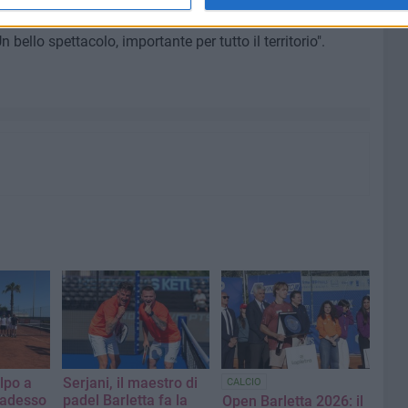
 pratico con grande costanza. Ho visto alcune partite e mi
 bello spettacolo, importante per tutto il territorio".
lpo a
Serjani, il maestro di
CALCIO
 adesso
padel Barletta fa la
Open Barletta 2026: il