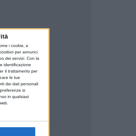
ità
ome i cookie, e
spositivo per annunci
o dei servizi.
Con la
e identificazione
er il trattamento per
icare le tue
ti dei dati personali
 preferenze si
nso in qualsiasi
 web.