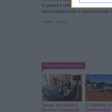
di giocare a calcio è una disciplina che
hanno colpito livello e organizzazione. Un
TENNIS
FED CUP
Altri contenuti a tema
Tennis, presentati a
CT Barletta, co
Barletta i Campionati
Grottammare: