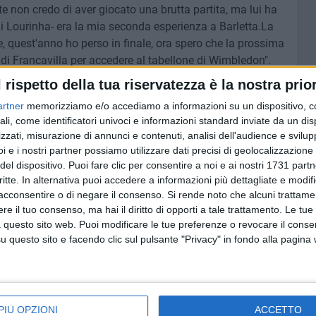
nte non credo di aver giocato una brutta partita, ma lui ha
 Lourinha- era la mia seconda esperienza a Barletta.La
le, quest'anno ho perso in finale, ora spero che la prossima
 di Francavilla per accedere al tabellone di Wimbledon".
l rispetto della tua riservatezza è la nostra prior
serie numero 2 in finale, elemento di soddisfazione per il
artner
memorizziamo e/o accediamo a informazioni su un dispositivo, c
mas: "Direi che è quasi il sogno di ogni organizzatore, ma
ali, come identificatori univoci e informazioni standard inviate da un di
 elevato valore che ci hanno pregiato della loro presenza
zzati, misurazione di annunci e contenuti, analisi dell'audience e svilupp
on ha perso un set, ha mostrato grande forma e oggi con
i e i nostri partner possiamo utilizzare dati precisi di geolocalizzazione 
mamente piacevole: un grazie va al pubblico, che ci è stato
del dispositivo. Puoi fare clic per consentire a noi e ai nostri 1731 partn
 giornata festiva e il meteo, e durante la settimana
critte. In alternativa puoi accedere a informazioni più dettagliate e modif
esenze della scorsa edizione". Il Challenger ha compiuto
acconsentire o di negare il consenso.
Si rende noto che alcuni trattamen
e il tuo consenso, ma hai il diritto di opporti a tale trattamento. Le tue
ntura: "Comporta costi importanti, che sono stati
 questo sito web. Puoi modificare le tue preferenze o revocare il conse
r commerciali –evidenzia Ormas- ma servirà uno sforzo in
questo sito e facendo clic sul pulsante "Privacy" in fondo alla pagina
territorio e lo promuovono per 10 giorni, 24 ore su 24, con
p e su Supertennis".
Nicola Amoruso, ex attaccante di Juventus, Reggina e
PIÙ OPZIONI
ACCETTO
o una grande passione per il tennis, e da quando ho smesso