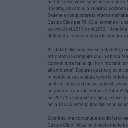
partite consecutive concluse con una vittor
Barletta, arrivato alla 18esima edizione 
Bedene a conquistare la vittoria nel tabe
Gastao Elias per 76, 63 al termine di un
successi del 2011 e del 2012, il tennis
di Barletta- torna a mettere la sua firma
"E' stato bellissimo essere a Barletta, qu
affrontato la competizione in ottima fo
come in tutta Italia: qui ho vinto tanti to
all'ambiente". Eppure i quattro giochi c
minando la sua scalata verso la vittoria
anche a causa del meteo, poi nel second
ho portato a casa la vittoria. Il futuro? 
nel 2017 ho conquistato già gli stessi pu
nella Top 30 entro la fine dell'anno solar
Sconfitto, ma comunque soddisfatto per 
Gastao Elias: "Aljaz ha giocato molto ben