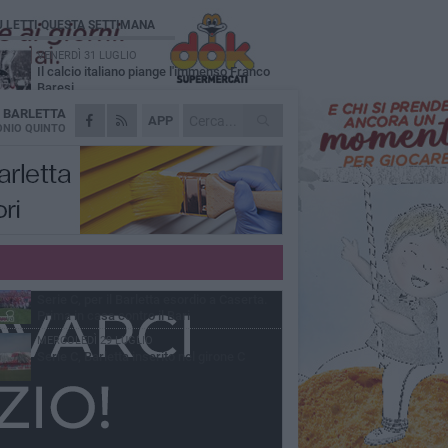
Ù LETTI QUESTA SETTIMANA
VENERDÌ 31 LUGLIO
Il calcio italiano piange l'immenso Franco
Baresi
A
BARLETTA
VENERDÌ 31 LUGLIO
APP
Serie C Sky Wifi: fissate date e orari delle
NIO QUINTO
prime otto giornate di campionato.
SABATO 1 AGOSTO
Poker di Da Silva, Barletta batte Soccer
Trani 4-1 in amichevole
VENERDÌ 31 LUGLIO
Barletta 1922: un avvio tostissimo e
affascinante allo stesso tempo
GIOVEDÌ 30 LUGLIO
Serie C, per il Barletta esordio a Caserta.
Prima in casa contro il Bari
MERCOLEDÌ 29 LUGLIO
Serie C, Barletta inserito nel girone C