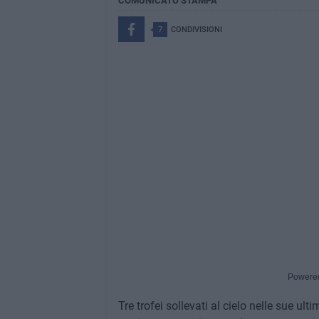
COMUNICATO STAMPA
7
CONDIVISIONI
Powere
Tre trofei sollevati al cielo nelle sue ul