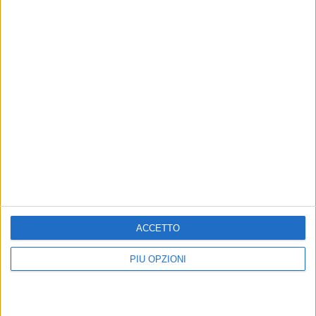
ACCETTO
Altri contenuti a tema
PIÙ OPZIONI