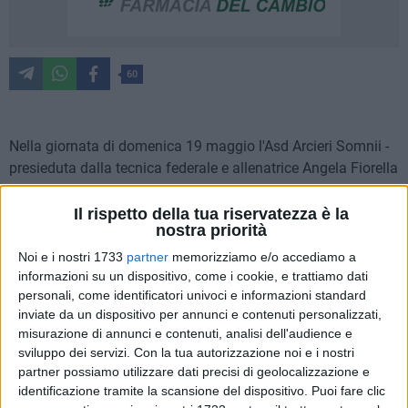
60
Nella giornata di domenica 19 maggio l'Asd Arcieri Somnii -
presieduta dalla tecnica federale e allenatrice Angela Fiorella
- ha disputato una gara interregionale, svoltasi a Bernalda in
Basilicata e valevole per i Campionati Italiani Targa,
Il rispetto della tua riservatezza è la
nostra priorità
conquistando un oro con la giovane Marianna Dicataldo, di
13 anni, nella specialità "arco compound ragazza" - già nota
Noi e i nostri 1733
partner
memorizziamo e/o accediamo a
per altri significativi titoli regionali e per la partecipazione ai
informazioni su un dispositivo, come i cookie, e trattiamo dati
personali, come identificatori univoci e informazioni standard
campionati italiani di tiro con l'arco indoor - e una medaglia
inviate da un dispositivo per annunci e contenuti personalizzati,
di bronzo con Alessio Spadaro nella specialità "arco
misurazione di annunci e contenuti, analisi dell'audience e
compound senior".
sviluppo dei servizi.
Con la tua autorizzazione noi e i nostri
partner possiamo utilizzare dati precisi di geolocalizzazione e
Inoltre, domenica 26 maggio scenderanno sul campo di
identificazione tramite la scansione del dispositivo. Puoi fare clic