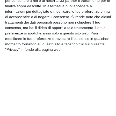
Veglie, in provincia di Lecce, le giovanissime Giulia Lotti di
per consentire a noi e ai nostri 1733 partner il trattamento per le
11 anni, Miriana Santoro di 12 anni e Aurora Cilli di 10 anni,
finalità sopra descritte. In alternativa puoi accedere a
informazioni più dettagliate e modificare le tue preferenze prima
nella specialità "arco olimpico", quale ultima gara di qualifica
di acconsentire o di negare il consenso.
Si rende noto che alcuni
per la fase nazionale del trofeo "Pinocchio"; in caso di
trattamenti dei dati personali possono non richiedere il tuo
qualifica, le giovani atlete figureranno quali uniche
consenso, ma hai il diritto di opporti a tale trattamento. Le tue
rappresentanti della Regione Puglia sia per il trofeo
preferenze si applicheranno solo a questo sito web. Puoi
"Pinocchio" sia per la Fase Nazionale del Trofeo Coni, che si
modificare le tue preferenze o revocare il consenso in qualsiasi
disputeranno presso la medesima location domenica 2
momento tornando su questo sito e facendo clic sul pulsante
giugno.
"Privacy" in fondo alla pagina web.
In ultimo, occorre ricordare che dell'Ads Arcieri Somnii fa
parte anche Valeria Scommegna - atleta disabile in
carrozzina, iscritta al progetto "Obiettivo 3" di Alex Zanardi -
la quale parteciperà ai prossimi campionati italiani
paraolimpici, vestendo la maglia della società: infatti, valori
come quello dell'inclusione e della valorizzazione delle
singole e specifiche peculiarità - accoglienza e ascolto,
condivisione e sana consapevolezza agonistica- sono alla
base della pluriennale attività dell'Ads Arcieri Somnii.