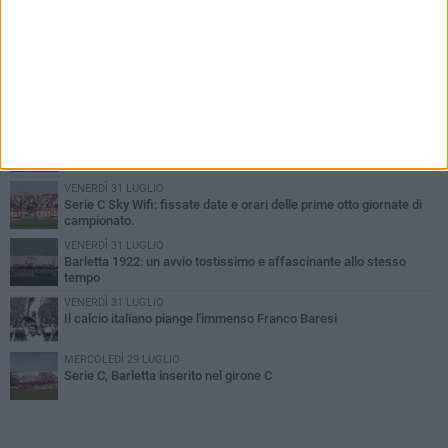
PIÙ LETTI QUESTA SETTIMANA
GIOVEDÌ 6 AGOSTO
Addio a mister Marchioro. L'uomo del Barletta in B
SABATO 1 AGOSTO
Poker di Da Silva, Barletta batte Soccer Trani 4-1 in amichevole
VENERDÌ 31 LUGLIO
Serie C Sky Wifi: fissate date e orari delle prime otto giornate di
campionato.
VENERDÌ 31 LUGLIO
Barletta 1922: un avvio tostissimo e affascinante allo stesso
tempo
VENERDÌ 31 LUGLIO
Il calcio italiano piange l'immenso Franco Baresi
MERCOLEDÌ 29 LUGLIO
Serie C, Barletta inserito nel girone C