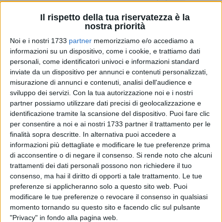
Il rispetto della tua riservatezza è la
nostra priorità
A cura di
LUCA GUERRA
Noi e i nostri 1733
partner
memorizziamo e/o accediamo a
informazioni su un dispositivo, come i cookie, e trattiamo dati
personali, come identificatori univoci e informazioni standard
inviate da un dispositivo per annunci e contenuti personalizzati,
Un nuovo incarico in un mondo per il quale nutre una
misurazione di annunci e contenuti, analisi dell'audience e
passione innata, connubiata a quella con il diritto: una tappa
sviluppo dei servizi.
Con la tua autorizzazione noi e i nostri
professionale diversa fa capolino nel curriculum
partner possiamo utilizzare dati precisi di geolocalizzazione e
dell'avvocato barlettano
Angelo Cascella
(in foto con l'ex
identificazione tramite la scansione del dispositivo. Puoi fare clic
allenatore di Milan e Real Madrid Carlo Ancelotti,
ndr
). Dal
per consentire a noi e ai nostri 1733 partner il trattamento per le
primo luglio il 49enne originario della Città della Disfida è
finalità sopra descritte. In alternativa puoi accedere a
stato infatti nominato come
uno dei sostituti procuratori
informazioni più dettagliate e modificare le tue preferenze prima
di acconsentire o di negare il consenso.
Si rende noto che alcuni
federali della Federazione Italiana Tennis
, nell'ufficio che fa
trattamenti dei dati personali possono non richiedere il tuo
capo al Procuratore Filippo Bonomonte e al Procuratore
consenso, ma hai il diritto di opporti a tale trattamento. Le tue
Aggiunto Guido Cipriani. Un traguardo, quello "tagliato" da
preferenze si applicheranno solo a questo sito web. Puoi
Cascella, che fa la somma con il suo ruolo di componente
modificare le tue preferenze o revocare il consenso in qualsiasi
del Tribunale Arbitrale Sportivo (Tas) di Losanna, ricoperto
momento tornando su questo sito e facendo clic sul pulsante
dal 2011 e nel quale è stato confermato anche per il
"Privacy" in fondo alla pagina web.