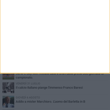
PIÙ LETTI QUESTA SETTIMANA
SABATO 1 AGOSTO
Poker di Da Silva, Barletta batte Soccer Trani 4-1 in amichevole
VENERDÌ 31 LUGLIO
Serie C Sky Wifi: fissate date e orari delle prime otto giornate di
campionato.
VENERDÌ 31 LUGLIO
Il calcio italiano piange l'immenso Franco Baresi
GIOVEDÌ 6 AGOSTO
Addio a mister Marchioro. L'uomo del Barletta in B