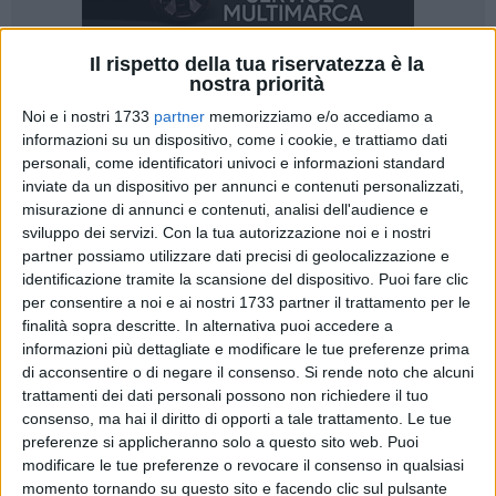
Il rispetto della tua riservatezza è la
nostra priorità
Noi e i nostri 1733
partner
memorizziamo e/o accediamo a
114
informazioni su un dispositivo, come i cookie, e trattiamo dati
personali, come identificatori univoci e informazioni standard
inviate da un dispositivo per annunci e contenuti personalizzati,
La Vela d'altura torna a solcare il nostro mare. La sezione di
misurazione di annunci e contenuti, analisi dell'audience e
Barletta della Lega Navale Italiana, in collaborazione con il
sviluppo dei servizi.
Con la tua autorizzazione noi e i nostri
Comitato F.I.V. VIII zona, la L.N.I. sez. Manfredonia e la L.N.I.
partner possiamo utilizzare dati precisi di geolocalizzazione e
identificazione tramite la scansione del dispositivo. Puoi fare clic
sez. Trani, si è resa parte attiva nell'organizzazione della
per consentire a noi e ai nostri 1733 partner il trattamento per le
regata velica costiera denominata "
Regata delle Palme
".
finalità sopra descritte. In alternativa puoi accedere a
informazioni più dettagliate e modificare le tue preferenze prima
La manifestazione, che ha già ottenuto il patrocinio del
di acconsentire o di negare il consenso.
Si rende noto che alcuni
Comune di Barletta, si terrà il giorno
24 marzo
e rientra nella
trattamenti dei dati personali possono non richiedere il tuo
più ampia organizzazione del "
XVIII Campionato invernale
consenso, ma hai il diritto di opporti a tale trattamento. Le tue
vela d'altura - Gargano Winter Race
".
preferenze si applicheranno solo a questo sito web. Puoi
modificare le tue preferenze o revocare il consenso in qualsiasi
momento tornando su questo sito e facendo clic sul pulsante
La manifestazione attraverserà le acque marittime situate