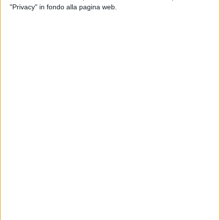
"Privacy" in fondo alla pagina web.
ad Est del porto di Barletta e prevede il posizionamento di
una linea di tappa, segnalata da una o più boe in prossimità
del trabucco.
L'imbarcazione, partecipante alla regata, che per prima
attraverserà il traguardo si aggiudicherà il 1° trofeo
denominato "Trabucco di Barletta" messo a disposizione
dall'amministrazione comunale.