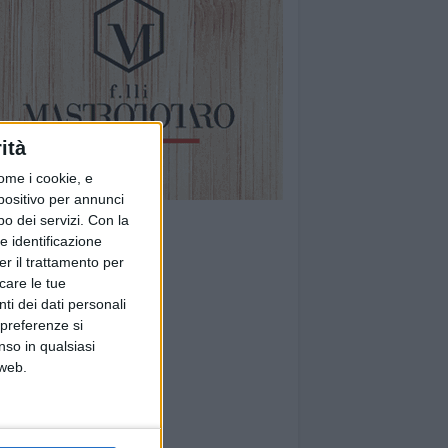
ità
ome i cookie, e
spositivo per annunci
o dei servizi.
Con la
e identificazione
er il trattamento per
icare le tue
ti dei dati personali
 preferenze si
nso in qualsiasi
 web.