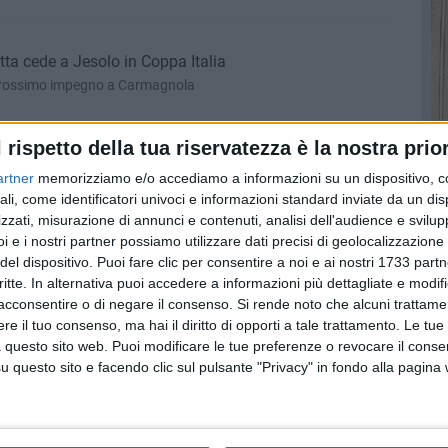
etta cede a Jesolo in Coppa Italia
 prossimo impegno a Carmagnola
l rispetto della tua riservatezza è la nostra prior
 prova di Jesolo in Coppa Italia
artner
memorizziamo e/o accediamo a informazioni su un dispositivo, c
Borgia" arrivano i veneti
ali, come identificatori univoci e informazioni standard inviate da un di
zzati, misurazione di annunci e contenuti, analisi dell'audience e svilupp
i e i nostri partner possiamo utilizzare dati precisi di geolocalizzazione 
del dispositivo. Puoi fare clic per consentire a noi e ai nostri 1733 partn
a Futsal Barletta
critte. In alternativa puoi accedere a informazioni più dettagliate e modif
 Barletta C5 cade nel finale
acconsentire o di negare il consenso.
Si rende noto che alcuni trattamen
e il tuo consenso, ma hai il diritto di opporti a tale trattamento. Le tue
 questo sito web. Puoi modificare le tue preferenze o revocare il conse
questo sito e facendo clic sul pulsante "Privacy" in fondo alla pagina
Futsal-Barletta C5
disfida Mario Borgia"