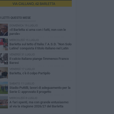
Ù LETTI QUESTO MESE
DOMENICA 19 LUGLIO
«Il Barletta si ama con i fatti, non con le
parole»
MERCOLEDÌ 15 LUGLIO
Barletta sul tetto d’Italia: l' A.S.D. "Non Solo
Latino" conquista il titolo italiano nel Latin
reografico
VENERDÌ 31 LUGLIO
Il calcio italiano piange l'immenso Franco
Baresi
VENERDÌ 17 LUGLIO
Barletta, c’è il colpo Partipilo
SABATO 11 LUGLIO
Stadio Puttilli, lavori di adeguamento per la
Serie C: approvato il progetto
MERCOLEDÌ 8 LUGLIO
A fari spenti, ma con grande entusiasmo:
al via la stagione 2026/27 del Barletta