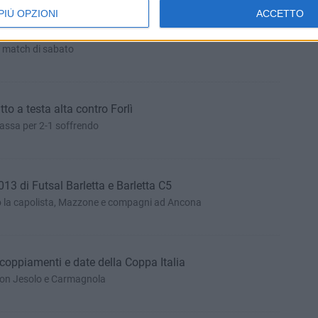
PIÙ OPZIONI
ACCETTO
letta espugna Ancona
el match di sabato
tto a testa alta contro Forlì
passa per 2-1 soffrendo
2013 di Futsal Barletta e Barletta C5
no la capolista, Mazzone e compagni ad Ancona
coppiamenti e date della Coppa Italia
 con Jesolo e Carmagnola