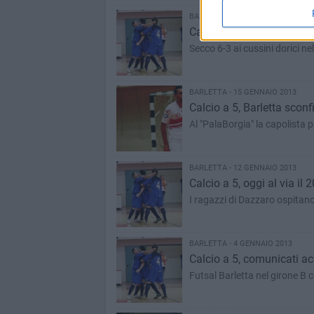
BARLETTA - 15 GENNAIO 2013
Calcio a 5, il Futsal Bar
Secco 6-3 ai cussini dorici n
BARLETTA - 15 GENNAIO 2013
Calcio a 5, Barletta sconfi
Al "PalaBorgia" la capolista 
BARLETTA - 12 GENNAIO 2013
Calcio a 5, oggi al via il 
I ragazzi di Dazzaro ospita
BARLETTA - 4 GENNAIO 2013
Calcio a 5, comunicati ac
Futsal Barletta nel girone B