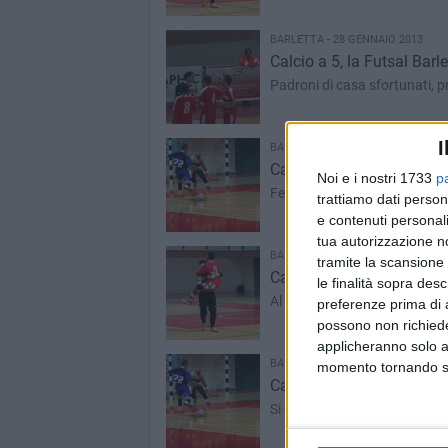
BARLETTA - 28 GENNAIO 2013
Calcio a 5, la Futsal Barl
Padroni di casa sfortunati,
I
BARLETTA - 26 GENNAIO 2013
Calcio a 5, la Futsal alla
Noi e i nostri 1733
p
Fermo il campionato, al "Pala
trattiamo dati person
e contenuti personali
tua autorizzazione no
BARLETTA - 21 GENNAIO 2013
tramite la scansione 
Calcio a 5, il derby è dell
le finalità sopra des
Al "PalaBorgia" finisce 7-4. Il
preferenze prima di 
possono non richieder
applicheranno solo a
BARLETTA - 19 GENNAIO 2013
momento tornando su 
Calcio a 5, è derbyssimo 
Si gioca oggi alle 16 al "Pala