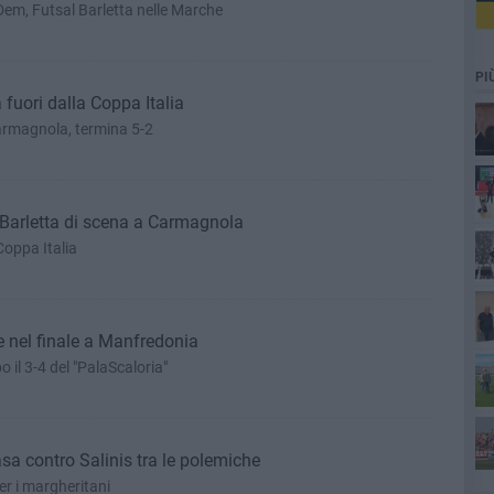
 Dem, Futsal Barletta nelle Marche
PI
a fuori dalla Coppa Italia
Carmagnola, termina 5-2
l Barletta di scena a Carmagnola
Co
Coppa Italia
de nel finale a Manfredonia
il 3-4 del "PalaScaloria"
asa contro Salinis tra le polemiche
er i margheritani