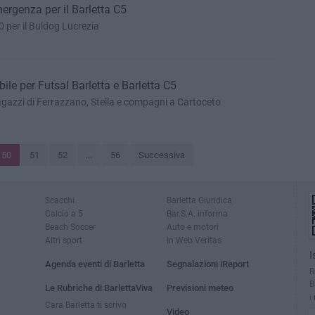
mergenza per il Barletta C5
-0 per il Buldog Lucrezia
ile per Futsal Barletta e Barletta C5
agazzi di Ferrazzano, Stella e compagni a Cartoceto
50
51
52
...
56
Successiva
Scacchi
Barletta Giuridica
Calcio a 5
Bar.S.A. informa
Beach Soccer
Auto e motori
Altri sport
In Web Veritas
I
Agenda eventi di Barletta
Segnalazioni iReport
R
B
Le Rubriche di BarlettaViva
Previsioni meteo
i
Cara Barletta ti scrivo
Video