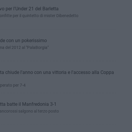
ivo per l'Under 21 del Barletta
confitte per il quintetto di mister Dibenedetto
hiude con un pokerissimo
ima del 2012 al "PalaBorgia"
etta chiude l'anno con una vittoria e l'accesso alla Coppa
perato per 7-4
etta batte il Manfredonia 3-1
iancorossi salgono al terzo posto