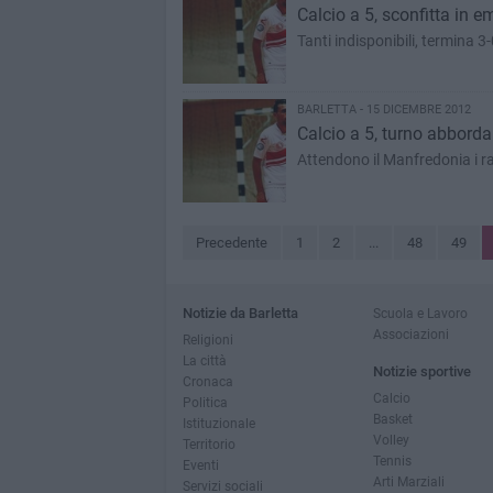
Calcio a 5, sconfitta in e
Tanti indisponibili, termina 3
BARLETTA - 15 DICEMBRE 2012
Calcio a 5, turno abbordab
Attendono il Manfredonia i r
Precedente
1
2
...
48
49
Notizie da Barletta
Scuola e Lavoro
Associazioni
Religioni
La città
Notizie sportive
Cronaca
Calcio
Politica
Basket
Istituzionale
Volley
Territorio
Tennis
Eventi
Arti Marziali
Servizi sociali