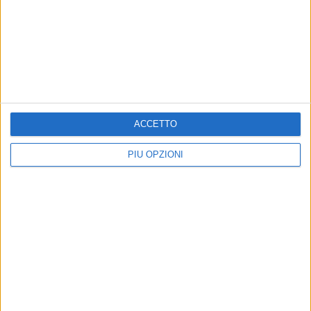
BARLETTA - 15 OTTOBRE 2011
Saveriano Infantino: «Con minore pressione
arriveranno i risultati»
Precedente
1
2
...
461
462
463
464
465
ACCETTO
...
Successiva
PIÙ OPZIONI