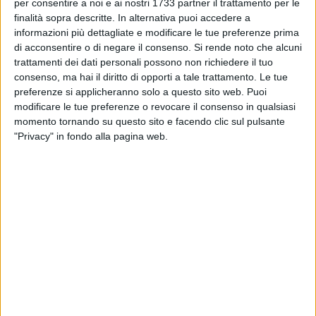
BARLETTA - 17 OTTOBRE 2011
per consentire a noi e ai nostri 1733 partner il trattamento per le
Triestina-Barletta, le formazioni ufficiali
finalità sopra descritte. In alternativa puoi accedere a
informazioni più dettagliate e modificare le tue preferenze prima
di acconsentire o di negare il consenso.
Si rende noto che alcuni
trattamenti dei dati personali possono non richiedere il tuo
BARLETTA - 17 OTTOBRE 2011
consenso, ma hai il diritto di opporti a tale trattamento. Le tue
Calcio, numeri e chiavi tattiche di Triestina-
preferenze si applicheranno solo a questo sito web. Puoi
Barletta
modificare le tue preferenze o revocare il consenso in qualsiasi
momento tornando su questo sito e facendo clic sul pulsante
BARLETTA - 17 OTTOBRE 2011
"Privacy" in fondo alla pagina web.
Stasera appuntamento speciale con "Pronto
che calcio è?"
BARLETTA - 17 OTTOBRE 2011
Focus sulla Triestina
BARLETTA - 17 OTTOBRE 2011
Lega Pro 1^ Divisione, mister Sanderra saluta il
Latina