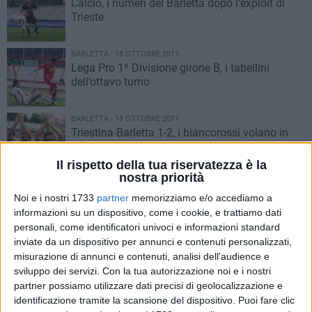
Calcio, i numeri del Barletta dopo l'exploit di
Trieste
BARLETTA - 18 OTTOBRE 2011
Lega Pro 1^ Divisione girone B, i tabellini
dell’ottavo turno
BARLETTA - 18 OTTOBRE 2011
Triestina-Barletta 1-2, i biancorossi volano in
trasferta
Il rispetto della tua riservatezza è la
nostra priorità
BARLETTA - 18 OTTOBRE 2011
Barletta-Trapani, è partita la vendita dei biglietti
Noi e i nostri 1733
partner
memorizziamo e/o accediamo a
informazioni su un dispositivo, come i cookie, e trattiamo dati
personali, come identificatori univoci e informazioni standard
inviate da un dispositivo per annunci e contenuti personalizzati,
BARLETTA - 18 OTTOBRE 2011
misurazione di annunci e contenuti, analisi dell'audience e
Fischio finale: Triestina-Barletta 1-2
sviluppo dei servizi.
Con la tua autorizzazione noi e i nostri
partner possiamo utilizzare dati precisi di geolocalizzazione e
identificazione tramite la scansione del dispositivo. Puoi fare clic