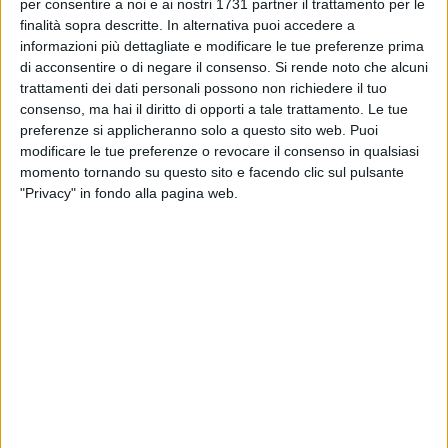
BARLETTA - 24 GIUGNO 2013
per consentire a noi e ai nostri 1731 partner il trattamento per le
A Barletta sbarca l'"Estate del kung fu"
finalità sopra descritte. In alternativa puoi accedere a
informazioni più dettagliate e modificare le tue preferenze prima
di acconsentire o di negare il consenso.
Si rende noto che alcuni
trattamenti dei dati personali possono non richiedere il tuo
BARLETTA - 14 GIUGNO 2013
consenso, ma hai il diritto di opporti a tale trattamento. Le tue
Karate, Puglia d'oro agli Europei in Montenegro
preferenze si applicheranno solo a questo sito web. Puoi
modificare le tue preferenze o revocare il consenso in qualsiasi
momento tornando su questo sito e facendo clic sul pulsante
BARLETTA - 11 GIUGNO 2013
"Privacy" in fondo alla pagina web.
Taekwondo, 27 medaglie per la Federico II
Barletta nella 10^ Team Final Cup
BARLETTA - 8 GIUGNO 2013
Nazionali Kumite, la Puglia porta a casa un
Argento
BARLETTA - 1 GIUGNO 2013
Karate, medagliere pieno per l'A.S.D. Funakoshi
Barletta agli Assoluti di Castellanza