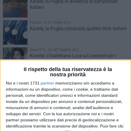
Karate, la Puglia in evidenza ai campionati
italiani
PUGLIA - 15 OTTOBRE 2013
Karate, la Puglia conquista quattro titoli italiani
BARLETTA - 25 SETTEMBRE 2013
Kumite, il barlettano Luce a Liverpool per i
Mondiali WSKA
Il rispetto della tua riservatezza è la
nostra priorità
BARLETTA - 21 SETTEMBRE 2013
Karate, ottimo bilancio per il corso di
Noi e i nostri 1731
partner
memorizziamo e/o accediamo a
aggiornamento made in Puglia
informazioni su un dispositivo, come i cookie, e trattiamo dati
personali, come identificatori univoci e informazioni standard
inviate da un dispositivo per annunci e contenuti personalizzati,
BARLETTA - 29 GIUGNO 2013
misurazione di annunci e contenuti, analisi dell'audience e
Kata, due ori pugliesi nei campionati italiani
sviluppo dei servizi.
Con la tua autorizzazione noi e i nostri
partner possiamo utilizzare dati precisi di geolocalizzazione e
identificazione tramite la scansione del dispositivo. Puoi fare clic