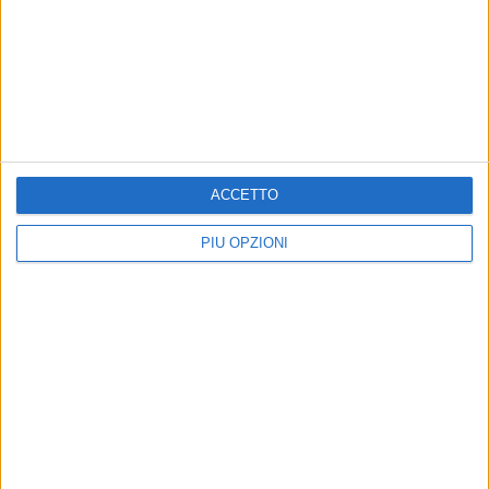
BARLETTA - 1 APRILE 2013
Kick Boxing, la "Federico II" di Barletta ottiene
11 medaglie a Napoli
Precedente
1
2
...
8
9
10
11
12
ACCETTO
Successiva
PIÙ OPZIONI