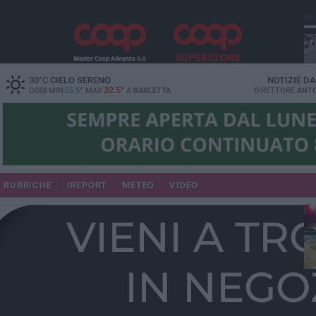
PI
30
°C
CIELO SERENO
NOTIZIE D
32.5°
OGGI MIN
25.5°
MAX
A
BARLETTA
DIRETTORE
ANTO
se
RUBRICHE
IREPORT
METEO
VIDEO