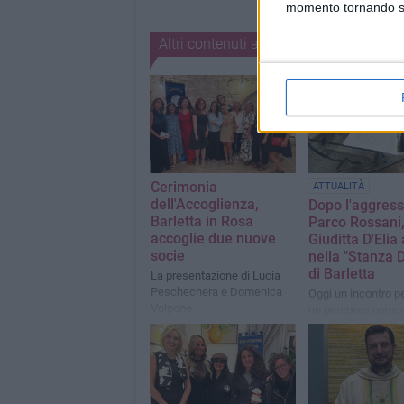
momento tornando su 
Altri contenuti a tema
Cerimonia
ATTUALITÀ
dell'Accoglienza,
Dopo l'aggress
Barletta in Rosa
Parco Rossani
accoglie due nuove
Giuditta D'Elia 
socie
nella "Stanza D
di Barletta
La presentazione di Lucia
Peschechera e Domenica
Oggi un incontro pe
Volpone
un percorso comu
antibullismo e anti