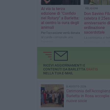
Al via la terza
RELIGIONI
edizione di "Confido
Don Savino Fil
nel Rotary" a Barletta:
celebra il 25e
al centro la cura degli
anniversario d
animali
ordinazione
sacerdotale
Per l’occasione verrà donata
al canile comunale una
La cerimonia si ter
lavatrice
Barletta alle ore 19
parrocchia Sacra F
RICEVI AGGIORNAMENTI E
CONTENUTI DA BARLETTA
GRATIS
NELLA TUA E-MAIL
8 AGOSTO 2026
Cerimonia dell'Accoglienz
Barletta in Rosa accoglie
nuove socie