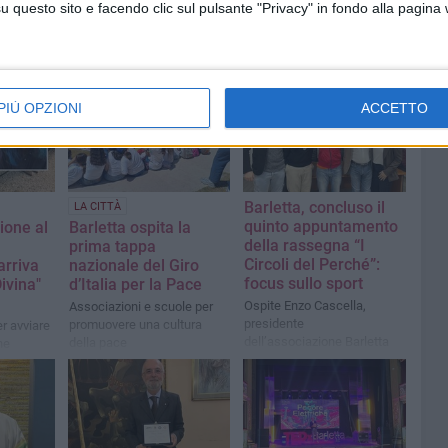
questo sito e facendo clic sul pulsante "Privacy" in fondo alla pagina
PIÙ OPZIONI
ACCETTO
Barletta, concluso il
LA CITTÀ
quinto appuntamento
ione al
Barletta ospita la
della rassegna “I
,
prima tappa
Circoli del Perché”:
arriva
nazionale del Giro
focus sullo sport
ivina"
d’Italia per la Pace
Ospite Enzo Cascella,
Associazioni e scuole per
presidente
promuovere una cultura
r avviare
dell’associazione Barletta
della pace
ne
Sportiva
violenza