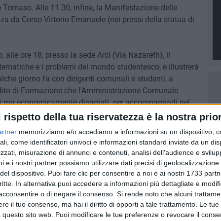
Tomaso. Alle 11.30, infine, la Manifestazione delle
a da Corso Vittorio Emanuele (nei pressi della statua di
alle ore 18, presso la sede Arci (Via Nazareth), il
 tematiche e i problemi del mondo studentesco, e illustrerà
ualche giorno fa con dirigenti comunali e studenti, a
ddito di Formazione che l'Amministrazione Comunale
oli ma economicamente disagiati, per accompagnarli nel
pazione lavorativa. Un progetto concreto e immediatamente
l rispetto della tua riservatezza è la nostra prior
le comunale recentemente introdotta a Barletta, che
artner
memorizziamo e/o accediamo a informazioni su un dispositivo, c
ali, come identificatori univoci e informazioni standard inviate da un di
zzati, misurazione di annunci e contenuti, analisi dell'audience e svilupp
i e i nostri partner possiamo utilizzare dati precisi di geolocalizzazione 
del dispositivo. Puoi fare clic per consentire a noi e ai nostri 1733 partn
critte. In alternativa puoi accedere a informazioni più dettagliate e modif
acconsentire o di negare il consenso.
Si rende noto che alcuni trattamen
e il tuo consenso, ma hai il diritto di opporti a tale trattamento. Le tue
 questo sito web. Puoi modificare le tue preferenze o revocare il conse