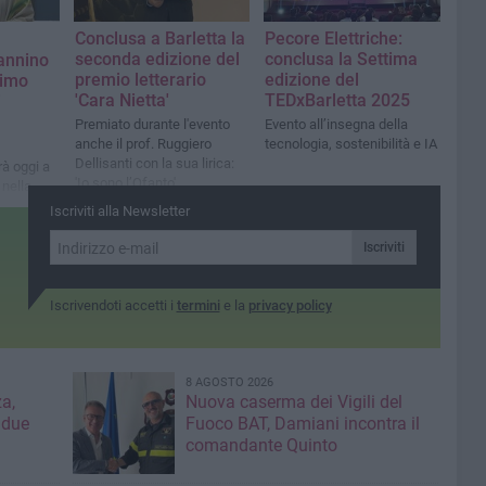
Conclusa a Barletta la
Pecore Elettriche:
seconda edizione del
conclusa la Settima
annino
premio letterario
edizione del
simo
'Cara Nietta'
TEDxBarletta 2025
i
Premiato durante l'evento
Evento all’insegna della
anche il prof. Ruggiero
tecnologia, sostenibilità e IA
Dellisanti con la sua lirica:
rà oggi a
'Io sono l’Ofanto'
 nella
amiglia
Iscriviti alla Newsletter
Iscriviti
Iscrivendoti accetti i
termini
e la
privacy policy
8 AGOSTO 2026
a,
Nuova caserma dei Vigili del
 due
Fuoco BAT, Damiani incontra il
comandante Quinto