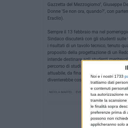
Gazzetta del Mezzogiorno", Giuseppe De 
Donne 'Se non ora, quando?', con partenz
Eraclio).
Sempre il 13 febbraio ma nel pomeriggio, 
Sindaco discuterà con gli studenti sulle
i risultati di un tavolo tecnico, tenuto q
proposito della progettazione di un Re
intende destinare agli studenti meritev
percorso di studi e fino alla loro occu
I
attuabile, da finanziare con l'addiziona
Noi e i nostri 1733
p
diventerebbe così Tassa di Scopo.
trattiamo dati person
e contenuti personali
NICOLA MAFFEI
EVENTO
BAT CUORE
tua autorizzazione no
tramite la scansione 
le finalità sopra des
preferenze prima di 
possono non richieder
applicheranno solo a