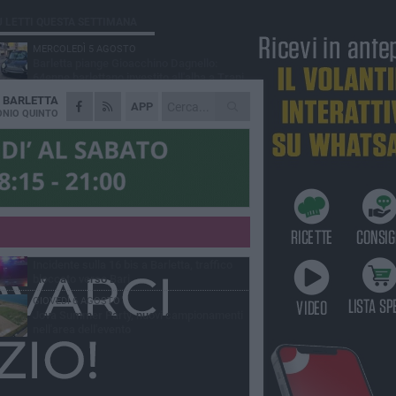
Ù LETTI QUESTA SETTIMANA
MERCOLEDÌ 5 AGOSTO
Barletta piange Gioacchino Dagnello:
64enne barlettano investito all'alba a Trani
A
BARLETTA
GIOVEDÌ 6 AGOSTO
APP
Il ricordo di "Cecco", il benzinaio col
NIO QUINTO
sorriso: «Contava i giorni che lo
paravano dalla pensione»
MERCOLEDÌ 5 AGOSTO
Jova Summer Party, giovedì mattina
sopralluogo nell'area dell'evento
DOMENICA 2 AGOSTO
Beni confiscati alla mafia. Nasce il servizio
di Co-housing
VENERDÌ 7 AGOSTO
Incidente sulla 16 bis a Barletta, traffico
bloccato verso Bari
GIOVEDÌ 6 AGOSTO
Jova Summer Party, nuovi campionamenti
nell'area dell'evento