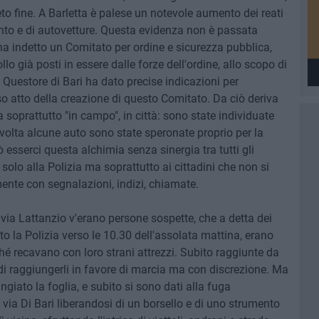
o fine. A Barletta è palese un notevole aumento dei reati
ento e di autovetture. Questa evidenza non è passata
 ha indetto un Comitato per ordine e sicurezza pubblica,
llo già posti in essere dalle forze dell'ordine, allo scopo di
 Questore di Bari ha dato precise indicazioni per
so atto della creazione di questo Comitato. Da ciò deriva
 soprattutto "in campo", in città: sono state individuate
lvolta alcune auto sono state speronate proprio per la
 esserci questa alchimia senza sinergia tra tutti gli
 solo alla Polizia ma soprattutto ai cittadini che non si
mente con segnalazioni, indizi, chiamate.
 via Lattanzio v'erano persone sospette, che a detta dei
 la Polizia verso le 10.30 dell'assolata mattina, erano
rché recavano con loro strani attrezzi. Subito raggiunte da
di raggiungerli in favore di marcia ma con discrezione. Ma
giato la foglia, e subito si sono dati alla fuga
 via Di Bari liberandosi di un borsello e di uno strumento