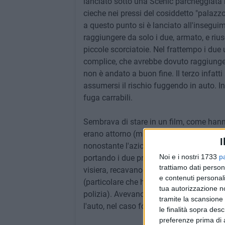
lanciato sotto una Scenic parcheggiata lì 
cieche nei pressi del cosiddetto "palazzo
a questo punto si è lanciato all'insegui
raggiungere da solo i due, armato, e riu
piccole scorciatoie. Nel frattempo i due 
complice, che avrebbe dovuto raggiungerli
non è andato a buon fine. Il terzo infatt
assumersi il rischio fuggendo in auto. In
fuga carrabili.
Sembrava di stare in un film, come hanno
erano attorno (ma a debita distanza) dal 
I
nonostante l'azione. Subito sul luogo son
Noi e i nostri 1733
p
portando i due pregiudicati ammanettati
trattiamo dati person
visiera, recavano con loro un tondino di 
e contenuti personali
(particolare che ha subito insospettito 
tua autorizzazione no
polizia). Avevano inoltre una centralina
tramite la scansione 
l'auto, nel caso fossero riusciti a penetra
le finalità sopra des
preferenze prima di 