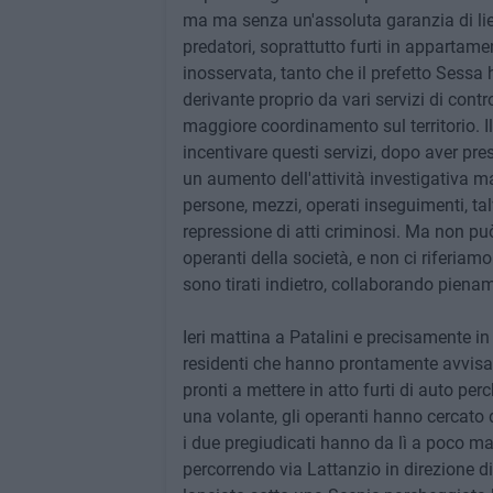
ma ma senza un'assoluta garanzia di liet
predatori, soprattutto furti in appartam
inosservata, tanto che il prefetto Sessa
derivante proprio da vari servizi di contro
maggiore coordinamento sul territorio. Il
incentivare questi servizi, dopo aver pre
un aumento dell'attività investigativa ma
persone, mezzi, operati inseguimenti, ta
repressione di atti criminosi. Ma non può
operanti della società, e non ci riferiamo
sono tirati indietro, collaborando piena
Ieri mattina a Patalini e precisamente in
residenti che hanno prontamente avvisato
pronti a mettere in atto furti di auto pe
una volante, gli operanti hanno cercato 
i due pregiudicati hanno da lì a poco man
percorrendo via Lattanzio in direzione di