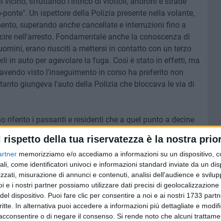
vicino, sfruttando l'intrico di viottoli, androni e strade
-ponte". Un ispettore della Polizia presente nella volante,
mento, superando anche cancellate e interruzioni fino a
scire nell'arresto. Fondamentale anche la conoscenza di
uomini, erano riusciti a mettersi in contatto con un terzo
 in auto per agevolare la fuga. Così è stato in effetti, ma
i avendo visto l'inseguimento in corso ha preferito non
tanto giungeva l'auto della Polizia che bloccava le via di
 riferito i passanti e residenti che a quel punto a decine
luogo dell'arresto. Non c'è stato tuttavia panico,
l rispetto della tua riservatezza è la nostra prior
o giunti gli altri operanti dando man forte all'ispettore e
artner
memorizziamo e/o accediamo a informazioni su un dispositivo, c
 al comando. I due indossavano dei cappellini con
ali, come identificatori univoci e informazioni standard inviate da un di
ferro, dei cacciaviti e calzavano guanti neri da lavoro
zzati, misurazione di annunci e contenuti, analisi dell'audience e svilupp
alcuni residenti, che poi hanno dato comunicazione alla
i e i nostri partner possiamo utilizzare dati precisi di geolocalizzazione 
 "resettata" [che avrebbe permesso di mettere in moto
del dispositivo. Puoi fare clic per consentire a noi e ai nostri 1733 partn
re nell'abitacolo ndr].
critte. In alternativa puoi accedere a informazioni più dettagliate e modif
acconsentire o di negare il consenso.
Si rende noto che alcuni trattamen