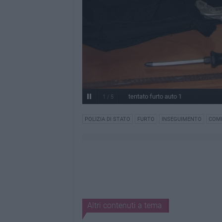
tentato furto auto 1
1
/
5
POLIZIA DI STATO
FURTO
INSEGUIMENTO
COMM
Altri contenuti a tema