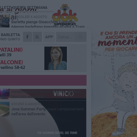
Ù LETTI QUESTA SETTIMANA
MERCOLEDÌ 5 AGOSTO
Barletta piange Gioacchino Dagnello:
64enne barlettano investito all'alba a Trani
A
BARLETTA
GIOVEDÌ 6 AGOSTO
APP
Il ricordo di "Cecco", il benzinaio col
NIO QUINTO
sorriso: «Contava i giorni che lo
paravano dalla pensione»
MERCOLEDÌ 5 AGOSTO
Jova Summer Party, giovedì mattina
sopralluogo nell'area dell'evento
DOMENICA 2 AGOSTO
Beni confiscati alla mafia. Nasce il servizio
di Co-housing
VENERDÌ 7 AGOSTO
Incidente sulla 16 bis a Barletta, traffico
bloccato verso Bari
GIOVEDÌ 6 AGOSTO
Jova Summer Party, nuovi campionamenti
nell'area dell'evento