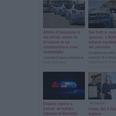
Attimi di tensione in
Dai furti in cas
via Alvisi: uomo fa
spaccio: a Barl
irruzione in un
misure cautela
condominio e crea
sei persone
scompiglio
Scoperta una rete 
cessioni di sostan
I residenti hanno allertato le
stupefacenti, in pa
forze dell'ordine
cocaina, attiva nel 
barlettano
Doppia rapina a
ATTUALITÀ
Lecce: arrestato
Festa del 2 Gi
34enne di Barletta
triplice