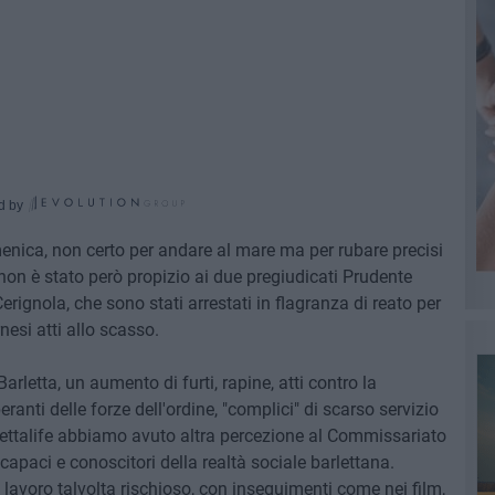
d by
enica, non certo per andare al mare ma per rubare precisi
a non è stato però propizio ai due pregiudicati Prudente
rignola, che sono stati arrestati in flagranza di reato per
esi atti allo scasso.
rletta, un aumento di furti, rapine, atti contro la
ranti delle forze dell'ordine, "complici" di scarso servizio
rlettalife abbiamo avuto altra percezione al Commissariato
apaci e conoscitori della realtà sociale barlettana.
lavoro talvolta rischioso, con inseguimenti come nei film,