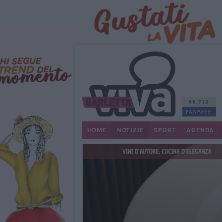
68.713
FANPAGE
HOME
NOTIZIE
SPORT
AGENDA