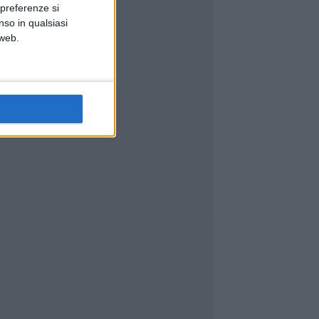
 preferenze si
nso in qualsiasi
 web.