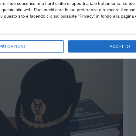
rigente del locale Commissariato, dott.ssa Santa Mennea,
e il tuo consenso, ma hai il diritto di opporti a tale trattamento. Le tue
 questo sito web. Puoi modificare le tue preferenze o revocare il conse
raziato i cittadini per la segnalazione e la
questo sito e facendo clic sul pulsante "Privacy" in fondo alla pagina
dine deinendoli fondamentali in queste particolari attività,
azione. Se il tutto genera questi risultati, a tutto
uspicabile che succeda sempre più spesso.
ma vengono presi dalla Polizia
PIÙ OPZIONI
ACCETTO
5 FOTO