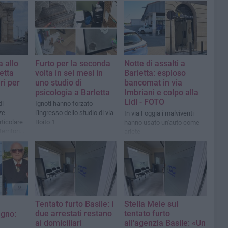
a allo
Furto per la seconda
Notte di assalti a
etta
volta in sei mesi in
Barletta: esploso
ri per
uno studio di
bancomat in via
psicologia a Barletta
Imbriani e colpo alla
Lidl - FOTO
di
Ignoti hanno forzato
ze
l'ingresso dello studio di via
In via Foggia i malviventi
rticolare
Boito 1
hanno usato un'auto come
territorio
ariete
Tentato furto Basile: i
Stella Mele sul
due arrestati restano
tentato furto
ugno:
ai domiciliari
all'agenzia Basile: «Un