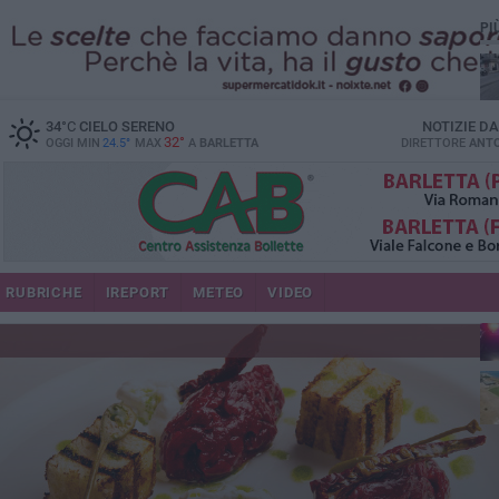
PI
34
°C
CIELO SERENO
NOTIZIE D
32°
OGGI MIN
24.5°
MAX
A
BARLETTA
DIRETTORE
ANTO
se
RUBRICHE
IREPORT
METEO
VIDEO