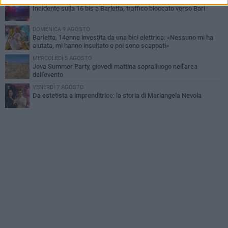
VENERDÌ 7 AGOSTO
Incidente sulla 16 bis a Barletta, traffico bloccato verso Bari
DOMENICA 9 AGOSTO
Barletta, 14enne investita da una bici elettrica: «Nessuno mi ha
aiutata, mi hanno insultato e poi sono scappati»
MERCOLEDÌ 5 AGOSTO
Jova Summer Party, giovedì mattina sopralluogo nell'area
dell'evento
VENERDÌ 7 AGOSTO
Da estetista a imprenditrice: la storia di Mariangela Nevola