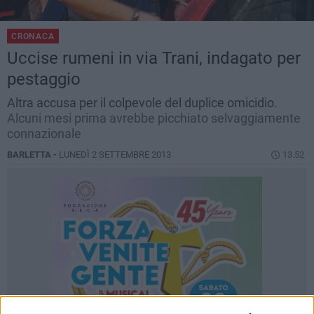
CRONACA
Uccise rumeni in via Trani, indagato per
pestaggio
Altra accusa per il colpevole del duplice omicidio.
Alcuni mesi prima avrebbe picchiato selvaggiamente
connazionale
BARLETTA -
LUNEDÌ 2 SETTEMBRE 2013
13.52