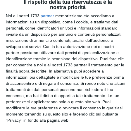
Il rispetto della tua riservatezza è la
nostra priorità
Noi e i nostri 1733
partner
memorizziamo e/o accediamo a
informazioni su un dispositivo, come i cookie, e trattiamo dati
personali, come identificatori univoci e informazioni standard
inviate da un dispositivo per annunci e contenuti personalizzati,
misurazione di annunci e contenuti, analisi dell'audience e
sviluppo dei servizi.
Con la tua autorizzazione noi e i nostri
È accusato anche di tentato omicidio il 54enne marocchino
partner possiamo utilizzare dati precisi di geolocalizzazione e
Ramli Abdesselem, arrestato a Ferragosto perché accusato
identificazione tramite la scansione del dispositivo. Puoi fare clic
di avere ucciso a coltellate, il 12 marzo del 2012 a Barletta,
per consentire a noi e ai nostri 1733 partner il trattamento per le
finalità sopra descritte. In alternativa puoi accedere a
due romeni, Vladimir Bolea e Ilarion Ciungu, in un frantoio
informazioni più dettagliate e modificare le tue preferenze prima
abbandonato in via Trani, dove viveva con altri stranieri
di acconsentire o di negare il consenso.
Si rende noto che alcuni
senza fissa dimora. Qualche mese prima, infatti, il
trattamenti dei dati personali possono non richiedere il tuo
marocchino avrebbe quasi ammazzato di botte un
consenso, ma hai il diritto di opporti a tale trattamento. Le tue
connazionale il quale porta ancora evidenti i segni di quelle
preferenze si applicheranno solo a questo sito web. Puoi
violenze. Abdesselem era stato arrestato il 16 agosto grazie
modificare le tue preferenze o revocare il consenso in qualsiasi
ad una operazione congiunta delle squadre mobili di Bari e
momento tornando su questo sito e facendo clic sul pulsante
"Privacy" in fondo alla pagina web.
di Roma e del Commissariato di Pubblica Sicurezza di
Barletta.