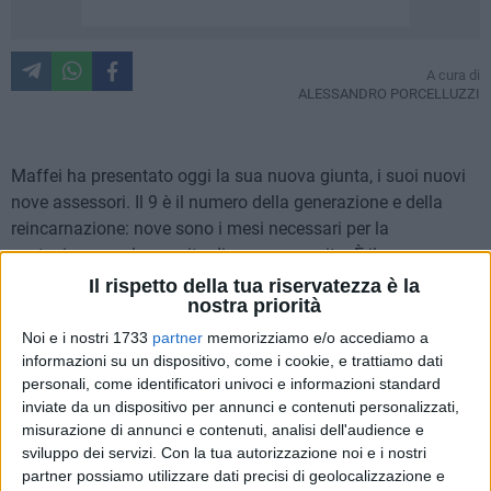
A cura di
ALESSANDRO PORCELLUZZI
Maffei ha presentato oggi la sua nuova giunta, i suoi nuovi
nove assessori. Il 9 è il numero della generazione e della
reincarnazione: nove sono i mesi necessari per la
gestazione, per la nascita di una nuova vita. È il numero
della materia che si scompone e si ricompone
Il rispetto della tua riservatezza è la
nostra priorità
continuamente. E' l'ultimo numero delle cifre essenziali che
rappresentano il cammino evolutivo dell'uomo. E' dunque il
Noi e i nostri 1733
partner
memorizziamo e/o accediamo a
simbolo della realizzazione. Non sappiamo cosa genererà
informazioni su un dispositivo, come i cookie, e trattiamo dati
personali, come identificatori univoci e informazioni standard
questo nuovo esecutivo cittadino. È invece chiaro cosa sia
inviate da un dispositivo per annunci e contenuti personalizzati,
stato dissolto, scomposto, cancellato con il varo della
misurazione di annunci e contenuti, analisi dell'audience e
giunta. Maffei è un traditore. In senso stretto: Maffei ha
sviluppo dei servizi.
Con la tua autorizzazione noi e i nostri
tradito in modo definitivo il patto che il centrosinistra aveva
partner possiamo utilizzare dati precisi di geolocalizzazione e