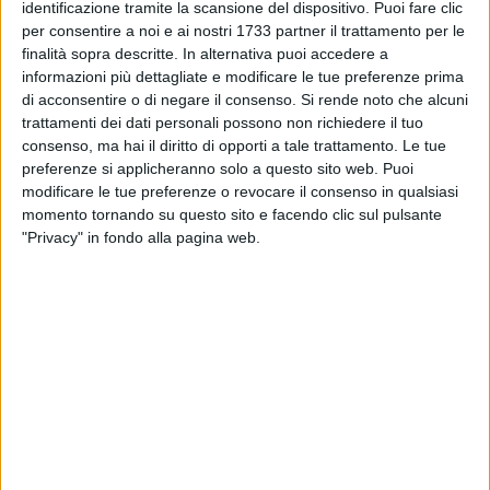
messo al centro dell'ultima stagione elettorale. L'alleanza,
identificazione tramite la scansione del dispositivo. Puoi fare clic
che prima aveva organizzato le primarie e poi aveva
per consentire a noi e ai nostri 1733 partner il trattamento per le
condotto il loro vincitore alla vittoria e alla riconferma per il
finalità sopra descritte. In alternativa puoi accedere a
informazioni più dettagliate e modificare le tue preferenze prima
secondo mandato, aveva individuato i propri capisaldi:
di acconsentire o di negare il consenso.
Si rende noto che alcuni
1)nella condanna del trasformismo e del familismo,
trattamenti dei dati personali possono non richiedere il tuo
archiviandoli come pratiche esecrabili; 2)nella centralità dei
consenso, ma hai il diritto di opporti a tale trattamento. Le tue
partiti come necessario argine al protagonismo (eccessivo)
preferenze si applicheranno solo a questo sito web. Puoi
degli eletti.
modificare le tue preferenze o revocare il consenso in qualsiasi
momento tornando su questo sito e facendo clic sul pulsante
Condanna del trasformismo e del familismo
. In realtà la
"Privacy" in fondo alla pagina web.
pratica al centro delle polemiche pre-elettorali non era quella
dei trasformisti (chi cambia posizione in modo repentino, chi
passa improvvisamente dalla minoranza alla maggioranza)
quanto piuttosto quella dei transfughi, quella cioè di coloro
che si spostano da un partito ad un altro per interessi
particolari e personali, per trarne vantaggio invece che per
mutate convinzioni ideali. Sorgono allora alcuni interrogativi.
Un consigliere, eletto in una lista che abbandona
costituendone una ex novo, e per rappresentare la stessa