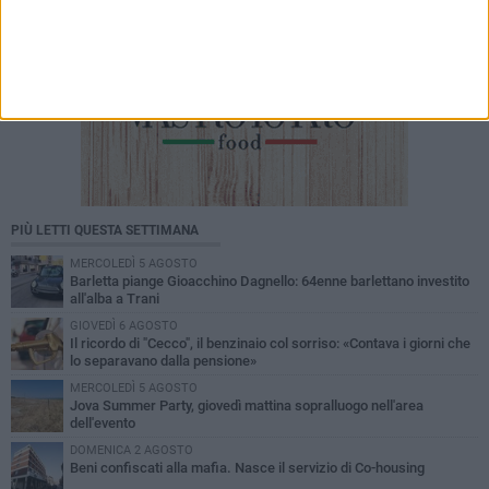
PIÙ LETTI QUESTA SETTIMANA
MERCOLEDÌ 5 AGOSTO
Barletta piange Gioacchino Dagnello: 64enne barlettano investito
all'alba a Trani
GIOVEDÌ 6 AGOSTO
Il ricordo di "Cecco", il benzinaio col sorriso: «Contava i giorni che
lo separavano dalla pensione»
MERCOLEDÌ 5 AGOSTO
Jova Summer Party, giovedì mattina sopralluogo nell'area
dell'evento
DOMENICA 2 AGOSTO
Beni confiscati alla mafia. Nasce il servizio di Co-housing