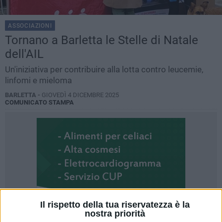
ASSOCIAZIONI
Tornano a Barletta le Stelle di Natale
dell'AIL
Un'iniziativa per contribuire alla lotta contro leucemie,
linfomi e mieloma
BARLETTA -
GIOVEDÌ 4 DICEMBRE 2025
COMUNICATO STAMPA
Il rispetto della tua riservatezza è la
nostra priorità