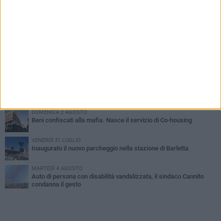
PIÙ LETTI QUESTA SETTIMANA
MERCOLEDÌ 5 AGOSTO
Barletta piange Gioacchino Dagnello: 64enne barlettano investito
all'alba a Trani
GIOVEDÌ 6 AGOSTO
Il ricordo di "Cecco", il benzinaio col sorriso: «Contava i giorni che
lo separavano dalla pensione»
MERCOLEDÌ 5 AGOSTO
Jova Summer Party, giovedì mattina sopralluogo nell'area
dell'evento
DOMENICA 2 AGOSTO
Beni confiscati alla mafia. Nasce il servizio di Co-housing
VENERDÌ 31 LUGLIO
Inaugurato il nuovo parcheggio nella stazione di Barletta
MARTEDÌ 4 AGOSTO
Auto di persona con disabilità vandalizzata, il sindaco Cannito
condanna il gesto