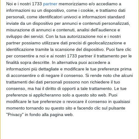
Noi e i nostri 1733
partner
memorizziamo e/o accediamo a
informazioni su un dispositivo, come i cookie, e trattiamo dati
personali, come identificatori univoci e informazioni standard
inviate da un dispositivo per annunci e contenuti personalizzati,
2
misurazione di annunci e contenuti, analisi dell'audience e
sviluppo dei servizi.
Con la tua autorizzazione noi e i nostri
partner possiamo utilizzare dati precisi di geolocalizzazione e
identificazione tramite la scansione del dispositivo. Puoi fare clic
A dicembre tornano anche quest'anno le Stelle di Natale
per consentire a noi e ai nostri 1733 partner il trattamento per le
dell'AIL, l'Associazione Italiana contro le leucemie, i linfomi e
finalità sopra descritte. In alternativa puoi accedere a
il mieloma. Con un contributo minimo di 15 euro si potrà
informazioni più dettagliate e modificare le tue preferenze prima
dare un prezioso supporto per consentire alla ricerca
di acconsentire o di negare il consenso.
Si rende noto che alcuni
scientifica di crescere e si potrà contribuire ad offrire servizi
trattamenti dei dati personali possono non richiedere il tuo
migliori e sempre più capillari a pazienti e caregiver.
consenso, ma hai il diritto di opporti a tale trattamento. Le tue
preferenze si applicheranno solo a questo sito web. Puoi
modificare le tue preferenze o revocare il consenso in qualsiasi
I numeri delle Stelle di Natale Ail raccontano di un impegno
momento tornando su questo sito e facendo clic sul pulsante
continuo e di una grande fiducia da parte delle persone, che
"Privacy" in fondo alla pagina web.
hanno portato l'AIL a distribuire dal 1989 ad oggi oltre 16.5
milioni di piantine e raccogliere oltre 203.5 milioni di euro.
Anno dopo anno AIL è cresciuta grazie al generoso