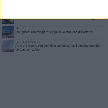
MERCOLEDÌ 5 AGOSTO
Jova Summer Party, giovedì mattina sopralluogo nell'area
dell'evento
DOMENICA 2 AGOSTO
Beni confiscati alla mafia. Nasce il servizio di Co-housing
VENERDÌ 31 LUGLIO
Inaugurato il nuovo parcheggio nella stazione di Barletta
MARTEDÌ 4 AGOSTO
Auto di persona con disabilità vandalizzata, il sindaco Cannito
condanna il gesto