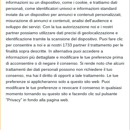
informazioni su un dispositivo, come i cookie, e trattiamo dati
personali, come identificatori univoci e informazioni standard
inviate da un dispositivo per annunci e contenuti personalizzati,
misurazione di annunci e contenuti, analisi dell'audience e
19
sviluppo dei servizi.
Con la tua autorizzazione noi e i nostri
partner possiamo utilizzare dati precisi di geolocalizzazione e
identificazione tramite la scansione del dispositivo. Puoi fare clic
per consentire a noi e ai nostri 1733 partner il trattamento per le
Bar.S.A. su disposizione dell'Ufficio Traffico del Comune di
finalità sopra descritte. In alternativa puoi accedere a
Barletta e d'intesa con l'amministrazione, a partire da
informazioni più dettagliate e modificare le tue preferenze prima
martedì scorso 28 agosto 2018, sta eseguendo alcuni
di acconsentire o di negare il consenso.
Si rende noto che alcuni
interventi di rifacimento della s
egnaletica stradale
trattamenti dei dati personali possono non richiedere il tuo
orizzontale (attraversamenti pedonali)
esistenti nelle
consenso, ma hai il diritto di opporti a tale trattamento. Le tue
vicinanze degli istituti scolastici cittadini di ogni ordine e
preferenze si applicheranno solo a questo sito web. Puoi
modificare le tue preferenze o revocare il consenso in qualsiasi
grado.
momento tornando su questo sito e facendo clic sul pulsante
"Privacy" in fondo alla pagina web.
Le attività inizieranno dapprima presso gli edifici ricadenti
nella zona Patalini. Proseguiranno in zona Borgovilla,
Settefrati, Centro e saranno svolte compatibilmente con le
condizioni atmosferiche. Invitiamo la cittadinanza a