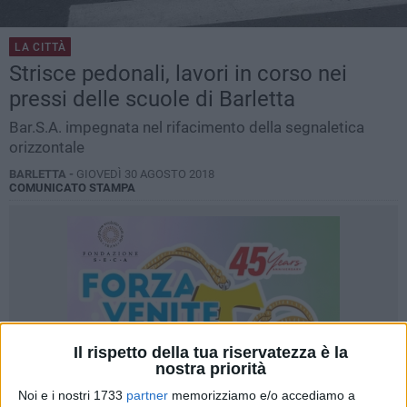
LA CITTÀ
Strisce pedonali, lavori in corso nei
pressi delle scuole di Barletta
Bar.S.A. impegnata nel rifacimento della segnaletica
orizzontale
BARLETTA -
GIOVEDÌ 30 AGOSTO 2018
COMUNICATO STAMPA
Il rispetto della tua riservatezza è la
nostra priorità
Noi e i nostri 1733
partner
memorizziamo e/o accediamo a