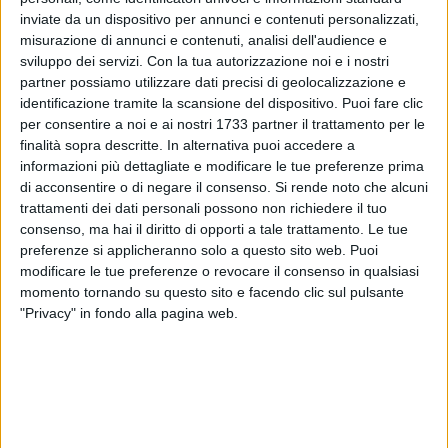
inviate da un dispositivo per annunci e contenuti personalizzati,
misurazione di annunci e contenuti, analisi dell'audience e
sviluppo dei servizi.
Con la tua autorizzazione noi e i nostri
partner possiamo utilizzare dati precisi di geolocalizzazione e
identificazione tramite la scansione del dispositivo. Puoi fare clic
7
per consentire a noi e ai nostri 1733 partner il trattamento per le
finalità sopra descritte. In alternativa puoi accedere a
informazioni più dettagliate e modificare le tue preferenze prima
di acconsentire o di negare il consenso.
Si rende noto che alcuni
«Il 12 e il 13 dicembre prossimi si svolgeranno, presso
trattamenti dei dati personali possono non richiedere il tuo
Palazzo San Domenico, gli "Stati Generali della Cultura". Un
consenso, ma hai il diritto di opporti a tale trattamento. Le tue
avvenimento di grande rilevanza, senza ombra di dubbio.
preferenze si applicheranno solo a questo sito web. Puoi
Noi Consiglieri Comunali di minoranza della Commissione
modificare le tue preferenze o revocare il consenso in qualsiasi
Consiliare Cultura- Pubblica Istruzione ne siamo tanto
momento tornando su questo sito e facendo clic sul pulsante
convinti, da esserne stati tra i più energici sostenitori. Ci
"Privacy" in fondo alla pagina web.
saremmo, quindi, aspettati di essere coinvolti, con la
Commissione tutta, nel percorso organizzativo che ha
condotto alla loro realizzazione. E invece NO. Ancora una
volta NO». Così i consiglieri Michela Diviccaro (Coalizione
Civica) e Giuseppe Paolillo (Partito Democratico).