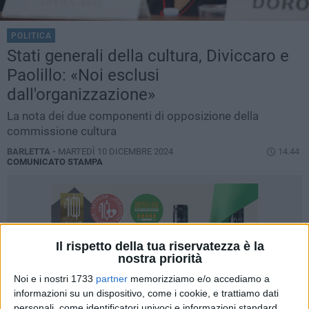
POLITICA
Stati generali della cultura, Diviccaro e
Paolillo: «Noi esclusi
dall'organizzazione»
La nota dei due componenti di opposizione della
commissione cultura
BARLETTA -
MARTEDÌ 10 DICEMBRE 2024
14.44
COMUNICATO STAMPA
Il rispetto della tua riservatezza è la
nostra priorità
Noi e i nostri 1733
partner
memorizziamo e/o accediamo a
informazioni su un dispositivo, come i cookie, e trattiamo dati
personali, come identificatori univoci e informazioni standard