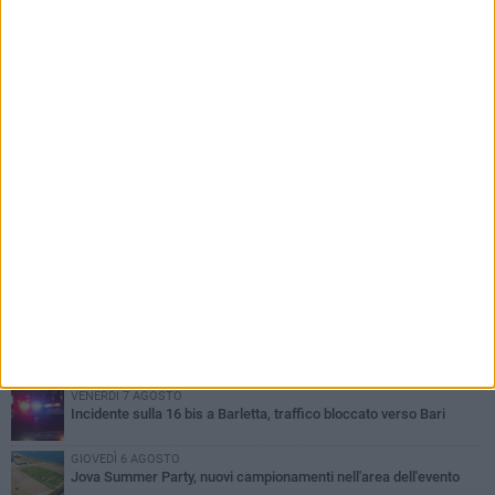
PIÙ LETTI QUESTA SETTIMANA
MERCOLEDÌ 5 AGOSTO
Barletta piange Gioacchino Dagnello: 64enne barlettano investito
all'alba a Trani
GIOVEDÌ 6 AGOSTO
Il ricordo di "Cecco", il benzinaio col sorriso: «Contava i giorni che
lo separavano dalla pensione»
MERCOLEDÌ 5 AGOSTO
Jova Summer Party, giovedì mattina sopralluogo nell'area
dell'evento
DOMENICA 2 AGOSTO
Beni confiscati alla mafia. Nasce il servizio di Co-housing
VENERDÌ 7 AGOSTO
Incidente sulla 16 bis a Barletta, traffico bloccato verso Bari
GIOVEDÌ 6 AGOSTO
Jova Summer Party, nuovi campionamenti nell'area dell'evento