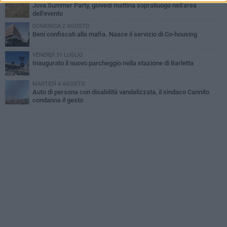
Jova Summer Party, giovedì mattina sopralluogo nell'area
dell'evento
DOMENICA 2 AGOSTO
Beni confiscati alla mafia. Nasce il servizio di Co-housing
VENERDÌ 31 LUGLIO
Inaugurato il nuovo parcheggio nella stazione di Barletta
MARTEDÌ 4 AGOSTO
Auto di persona con disabilità vandalizzata, il sindaco Cannito
condanna il gesto