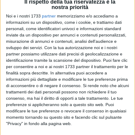
Il rispetto della tua riservatezza è la
nostra priorità
Noi e i nostri 1733
partner
memorizziamo e/o accediamo a
informazioni su un dispositivo, come i cookie, e trattiamo dati
32
personali, come identificatori univoci e informazioni standard
inviate da un dispositivo per annunci e contenuti personalizzati,
misurazione di annunci e contenuti, analisi dell'audience e
sviluppo dei servizi.
Con la tua autorizzazione noi e i nostri
Dopo il grande successo dello sportello di informazione
partner possiamo utilizzare dati precisi di geolocalizzazione e
televisivo di SocialArt con la trasmissione RadioAscolto,
identificazione tramite la scansione del dispositivo. Puoi fare clic
continua l'instancabile attività dell'associazione guidata dal
per consentire a noi e ai nostri 1733 partner il trattamento per le
presidente Tommy Capasso, sempre più impegnata nella
finalità sopra descritte. In alternativa puoi accedere a
promozione del benessere e della consapevolezza sociale
informazioni più dettagliate e modificare le tue preferenze prima
sul territorio.
Giovedì 24 luglio alle ore 19:30, presso la Sala
di acconsentire o di negare il consenso.
Si rende noto che alcuni
Conferenze della Lega Navale di Barletta
, si terrà l'incontro:
trattamenti dei dati personali possono non richiedere il tuo
consenso, ma hai il diritto di opporti a tale trattamento. Le tue
"
Sotto il sole: prevenzione, salute e salvataggio
".
preferenze si applicheranno solo a questo sito web. Puoi
modificare le tue preferenze o revocare il consenso in qualsiasi
Un evento di pubblico interesse, aperto alla cittadinanza, per
momento tornando su questo sito e facendo clic sul pulsante
fornire informazioni utili su come affrontare in sicurezza
"Privacy" in fondo alla pagina web.
l'estate, dalle ondate di calore ai pericoli legati alla