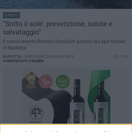
EVENTI
“Sotto il sole: prevenzione, salute e
salvataggio”
Il nuovo evento firmato SocialArt presso la Lega Navale
di Barletta
BARLETTA -
MERCOLEDÌ 23 LUGLIO 2025
11.52
COMUNICATO STAMPA