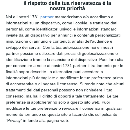
Il rispetto della tua riservatezza è la
nostra priorità
Noi e i nostri 1731
partner
memorizziamo e/o accediamo a
informazioni su un dispositivo, come i cookie, e trattiamo dati
A cura di
personali, come identificatori univoci e informazioni standard
TOMMASO FRANCAVILLA
inviate da un dispositivo per annunci e contenuti personalizzati,
misurazione di annunci e contenuti, analisi dell'audience e
sviluppo dei servizi.
Con la tua autorizzazione noi e i nostri
partner possiamo utilizzare dati precisi di geolocalizzazione e
La pista ciclabile in questione è situata in via Vitrani. Ad un
identificazione tramite la scansione del dispositivo. Puoi fare clic
certo punto un automobilista, non avendo la pazienza e
per consentire a noi e ai nostri 1731 partner il trattamento per le
tempo per parcheggiare a qualche metro di distanza dal
finalità sopra descritte. In alternativa puoi accedere a
compagno, ferma la sua Fiat 500 sulla pista ciclabile,
informazioni più dettagliate e modificare le tue preferenze prima
spegne il motore e inizia a parlare tranquillamente col suo
di acconsentire o di negare il consenso.
Si rende noto che alcuni
amico, all'ombra. Eppure qualche metro più in lo spazio per
trattamenti dei dati personali possono non richiedere il tuo
consenso, ma hai il diritto di opporti a tale trattamento. Le tue
parcheggiare c'era, ma non c'era tempo da perdere, la voglia
preferenze si applicheranno solo a questo sito web. Puoi
di parlare era più forte del obbligo di rispettare le regole.
modificare le tue preferenze o revocare il consenso in qualsiasi
momento tornando su questo sito e facendo clic sul pulsante
La chiacchierata è durata dieci minuti circa, e in questo
"Privacy" in fondo alla pagina web.
lasso di tempo tutti i ciclisti che usufruivano della pista