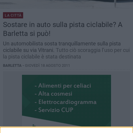
LA CITTÀ
Sostare in auto sulla pista ciclabile? A
Barletta si può!
Un automobilista sosta tranquillamente sulla pista
ciclabile su via Vitrani.
Tutto ciò scoraggia l’uso per cui
la pista ciclabile è stata destinata
BARLETTA -
GIOVEDÌ 18 AGOSTO 2011