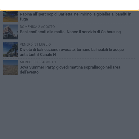
all'alba a Trani
GIOVEDÌ 30 LUGLIO
Rapina all'Ipercoop di Barletta: nel mirino la gioielleria, banditi in
fuga
DOMENICA 2 AGOSTO
Beni confiscati alla mafia. Nasce il servizio di Co-housing
VENERDÌ 31 LUGLIO
Divieto di balneazione revocato, tornano balneabili le acque
antistanti il Canale H
MERCOLEDÌ 5 AGOSTO
Jova Summer Party, giovedì mattina sopralluogo nell'area
dell'evento