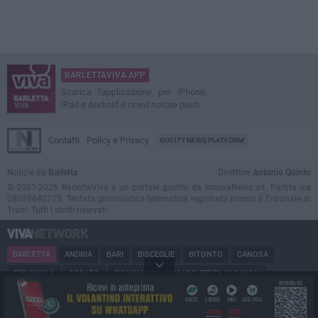
BARLETTAVIVA APP
Scarica l'applicazione per iPhone,
iPad e Android e ricevi notizie push
Contatti
Policy e Privacy
GOCITY NEWS PLATFORM
Notizie da
Barletta
Direttore
Antonio Quinto
© 2001-2026 BarlettaViva è un portale gestito da InnovaNews srl. Partita iva
08059640725. Testata giornalistica telematica registrata presso il Tribunale di
Trani. Tutti i diritti riservati.
BARLETTA
ANDRIA
BARI
BISCEGLIE
BITONTO
CANOSA
CERIGNOLA
CORATO
GIOVINAZZO
MARGHERITA DI SAVOIA
MINERVINO
MODUGNO
MOLFETTA
PUGLIA
RUVO
SAN FERDINANDO
SPINAZZOLA
TERLIZZI
TRANI
TRINITAPOLI