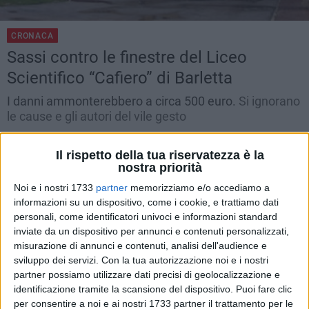
CRONACA
Sassi contro le finestre del Liceo
Scientifico “Cafiero” di Barletta
I danni ammonterebbero a circa 500 euro.
Si ignorano
le cause e gli autori del vile gesto
BARLETTA -
MARTEDÌ 11 DICEMBRE 2012
13.52
Il rispetto della tua riservatezza è la
nostra priorità
Noi e i nostri 1733
partner
memorizziamo e/o accediamo a
informazioni su un dispositivo, come i cookie, e trattiamo dati
personali, come identificatori univoci e informazioni standard
inviate da un dispositivo per annunci e contenuti personalizzati,
misurazione di annunci e contenuti, analisi dell'audience e
sviluppo dei servizi.
Con la tua autorizzazione noi e i nostri
partner possiamo utilizzare dati precisi di geolocalizzazione e
identificazione tramite la scansione del dispositivo. Puoi fare clic
per consentire a noi e ai nostri 1733 partner il trattamento per le