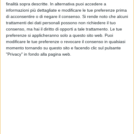
finalità sopra descritte. In alternativa puoi accedere a
informazioni più dettagliate e modificare le tue preferenze prima
di acconsentire o di negare il consenso.
Si rende noto che alcuni
trattamenti dei dati personali possono non richiedere il tuo
A cura di
ENRICO GORGOGLIONE
consenso, ma hai il diritto di opporti a tale trattamento. Le tue
preferenze si applicheranno solo a questo sito web. Puoi
modificare le tue preferenze o revocare il consenso in qualsiasi
momento tornando su questo sito e facendo clic sul pulsante
Torna ad essere protagonista la scuola, ma questa volta non
"Privacy" in fondo alla pagina web.
per scioperi o manifestazioni. Un vile gesto ha colpito infatti
ieri notte il Liceo Scientifico "Carlo Cafiero" di Barletta.
Quattro finestre del plesso scolastico sono infatti state
colpite da alcuni sassi lanciati da ignoti.
I danni, che ammonterebbero a circa 500 euro, sarebbero
stati limitati, visto che nessuno è riuscito ad introdursi
all'interno dei locali scolastici. Ignote le cause che avrebbero
indotto gli autori di tale gesto a prendere di mira proprio il
Liceo situato in via Dante Alighieri. Si tratterebbe dunque di
un'azione intimidatoria fine a se stessa, teso a colpire un