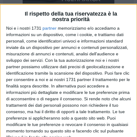
Il rispetto della tua riservatezza è la
nostra priorità
Noi e i nostri 1731
partner
memorizziamo e/o accediamo a
informazioni su un dispositivo, come i cookie, e trattiamo dati
personali, come identificatori univoci e informazioni standard
inviate da un dispositivo per annunci e contenuti personalizzati,
Una piccola Caretta Caretta è stata recuperata nella giornata
misurazione di annunci e contenuti, analisi dell'audience e
di ieri sulla litoranea di Ponente di Barletta, dopo essersi
sviluppo dei servizi.
Con la tua autorizzazione noi e i nostri
spiaggiata in prossimità di alcuni bagnanti. Le persone
partner possiamo utilizzare dati precisi di geolocalizzazione e
presenti sono intervenute tempestivamente, mantenendo
identificazione tramite la scansione del dispositivo. Puoi fare clic
per consentire a noi e ai nostri 1731 partner il trattamento per le
l'animale idratato fino all'arrivo del personale del Centro
finalità sopra descritte. In alternativa puoi accedere a
Recupero Tartarughe Marine WWF di Molfetta. La tartaruga
informazioni più dettagliate e modificare le tue preferenze prima
poi è stata presa in carico dai volontari e trasferita nella
di acconsentire o di negare il consenso.
Si rende noto che alcuni
struttura di Molfetta.
trattamenti dei dati personali possono non richiedere il tuo
consenso, ma hai il diritto di opporti a tale trattamento. Le tue
Nei prossimi giorni sarà sottoposta a una serie di
preferenze si applicheranno solo a questo sito web. Puoi
accertamenti clinici presso il dipartimento di medicina
modificare le tue preferenze o revocare il consenso in qualsiasi
momento tornando su questo sito e facendo clic sul pulsante
veterinaria di Bari, utili a valutarne le condizioni di salute e a