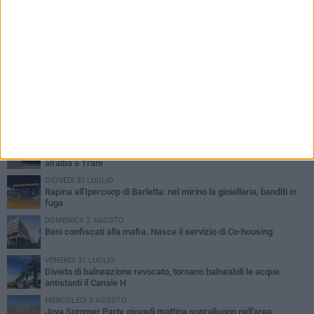
PIÙ LETTI QUESTA SETTIMANA
VENERDÌ 31 LUGLIO
Inaugurato il nuovo parcheggio nella stazione di Barletta
MERCOLEDÌ 5 AGOSTO
Barletta piange Gioacchino Dagnello: 64enne barlettano investito
all'alba a Trani
GIOVEDÌ 30 LUGLIO
Rapina all'Ipercoop di Barletta: nel mirino la gioielleria, banditi in
fuga
DOMENICA 2 AGOSTO
Beni confiscati alla mafia. Nasce il servizio di Co-housing
VENERDÌ 31 LUGLIO
Divieto di balneazione revocato, tornano balneabili le acque
antistanti il Canale H
MERCOLEDÌ 5 AGOSTO
Jova Summer Party, giovedì mattina sopralluogo nell'area