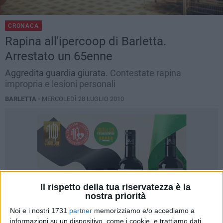
CRONACA
Rapina all'ipercoop di Barletta.
Arrestato un 65enne
Aggredita guardia giurata.
Contestate rapina
impropria e lesioni personali
BARLETTA -
MERCOLEDÌ 28 LUGLIO 2010
Il rispetto della tua riservatezza è la
nostra priorità
Noi e i nostri 1731
partner
memorizziamo e/o accediamo a
informazioni su un dispositivo, come i cookie, e trattiamo dati