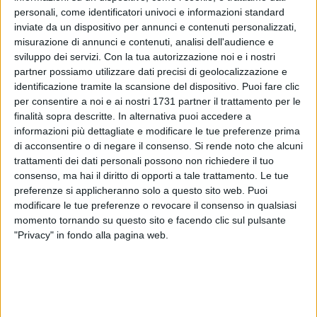
personali, come identificatori univoci e informazioni standard
inviate da un dispositivo per annunci e contenuti personalizzati,
misurazione di annunci e contenuti, analisi dell'audience e
sviluppo dei servizi.
Con la tua autorizzazione noi e i nostri
partner possiamo utilizzare dati precisi di geolocalizzazione e
identificazione tramite la scansione del dispositivo. Puoi fare clic
per consentire a noi e ai nostri 1731 partner il trattamento per le
La crisi o forse il caldo estivo? Non sembrano esserci motivi
finalità sopra descritte. In alternativa puoi accedere a
per l'ondata di piccoli e grandi crimini che si susseguono in
informazioni più dettagliate e modificare le tue preferenze prima
queste ore. Ultimo in questa poco virtuosa serie, quanto
di acconsentire o di negare il consenso.
Si rende noto che alcuni
accaduto ieri a Barletta ove il personale del locale
trattamenti dei dati personali possono non richiedere il tuo
Commissariato di Polizia di Stato., intervenuto presso il
consenso, ma hai il diritto di opporti a tale trattamento. Le tue
preferenze si applicheranno solo a questo sito web. Puoi
centro commerciale Ipercoop di Via Trani, ha arrestato un
modificare le tue preferenze o revocare il consenso in qualsiasi
65enne barlettano responsabile di rapina impropria e lesioni
momento tornando su questo sito e facendo clic sul pulsante
personali in danno di una Guardia Giurata in servizio presso
"Privacy" in fondo alla pagina web.
il suddetto Centro Commerciale.
L'arrestato, dopo le formalità di rito, è stato condotto presso
la Casa Circondariale di Trani.