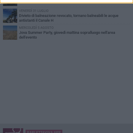
VENERDÌ 31 LUGLIO
Divieto di balneazione revocato, tornano balneabili le acque
antistanti il Canale H
MERCOLEDÌ 5 AGOSTO
Jova Summer Party, giovedì mattina sopralluogo nell'area
dell'evento
BARLETTAVIVA APP