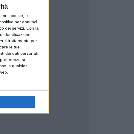
ità
ome i cookie, e
spositivo per annunci
o dei servizi.
Con la
e identificazione
er il trattamento per
icare le tue
ti dei dati personali
 preferenze si
nso in qualsiasi
 web.