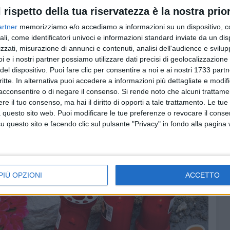
l rispetto della tua riservatezza è la nostra prior
3 FOTO
artner
memorizziamo e/o accediamo a informazioni su un dispositivo, c
ali, come identificatori univoci e informazioni standard inviate da un di
zzati, misurazione di annunci e contenuti, analisi dell'audience e svilupp
i e i nostri partner possiamo utilizzare dati precisi di geolocalizzazione 
del dispositivo. Puoi fare clic per consentire a noi e ai nostri 1733 partn
critte. In alternativa puoi accedere a informazioni più dettagliate e modif
acconsentire o di negare il consenso.
Si rende noto che alcuni trattamen
e il tuo consenso, ma hai il diritto di opporti a tale trattamento. Le tue
 questo sito web. Puoi modificare le tue preferenze o revocare il conse
questo sito e facendo clic sul pulsante "Privacy" in fondo alla pagina
PIÙ OPZIONI
ACCETTO