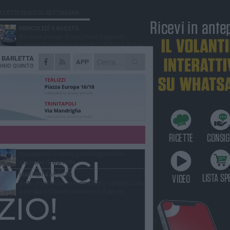
Ù LETTI QUESTA SETTIMANA
MERCOLEDÌ 5 AGOSTO
Barletta piange Gioacchino Dagnello:
64enne barlettano investito all'alba a Trani
A
BARLETTA
GIOVEDÌ 6 AGOSTO
APP
Il ricordo di "Cecco", il benzinaio col
NIO QUINTO
sorriso: «Contava i giorni che lo
paravano dalla pensione»
MERCOLEDÌ 5 AGOSTO
Jova Summer Party, giovedì mattina
sopralluogo nell'area dell'evento
DOMENICA 2 AGOSTO
Beni confiscati alla mafia. Nasce il servizio
di Co-housing
VENERDÌ 31 LUGLIO
Inaugurato il nuovo parcheggio nella
stazione di Barletta
MARTEDÌ 4 AGOSTO
Auto di persona con disabilità vandalizzata,
il sindaco Cannito condanna il gesto