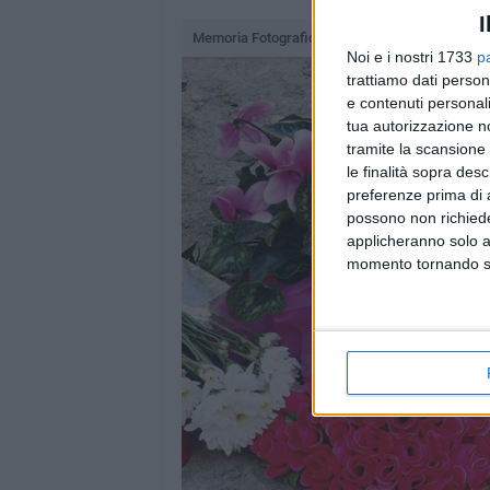
I
Memoria Fotografica, il sesto pannello
Noi e i nostri 1733
p
trattiamo dati person
e contenuti personali
tua autorizzazione no
tramite la scansione 
le finalità sopra des
preferenze prima di 
possono non richieder
applicheranno solo a
momento tornando su 