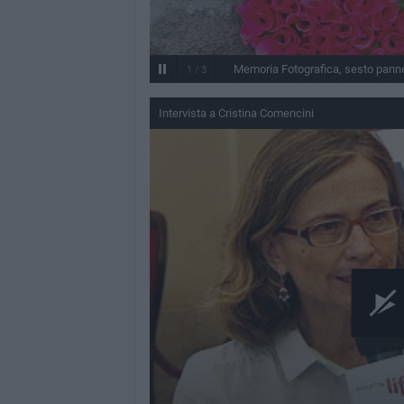
Memoria Fotografica, sesto panne
1
/
3
Intervista a Cristina Comencini