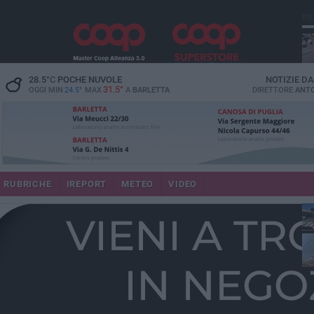
PI
28.5
°C
POCHE NUVOLE
NOTIZIE D
31.5°
OGGI MIN
24.5°
MAX
A
BARLETTA
DIRETTORE
ANTO
se
RUBRICHE
IREPORT
METEO
VIDEO