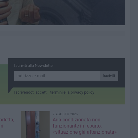
Iscriviti alla Newsletter
Iscriviti
Iscrivendoti accetti i
termini
e la
privacy policy
7 AGOSTO 2026
rletta,
Aria condizionata non
ri
funzionante in reparto,
«situazione già attenzionata»