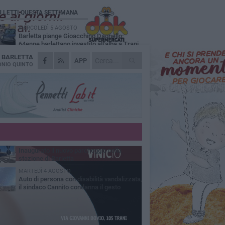
Ù LETTI QUESTA SETTIMANA
MERCOLEDÌ 5 AGOSTO
Barletta piange Gioacchino Dagnello:
64enne barlettano investito all'alba a Trani
A
BARLETTA
GIOVEDÌ 6 AGOSTO
APP
Il ricordo di "Cecco", il benzinaio col
NIO QUINTO
sorriso: «Contava i giorni che lo
paravano dalla pensione»
MERCOLEDÌ 5 AGOSTO
Jova Summer Party, giovedì mattina
sopralluogo nell'area dell'evento
DOMENICA 2 AGOSTO
Beni confiscati alla mafia. Nasce il servizio
di Co-housing
VENERDÌ 31 LUGLIO
Inaugurato il nuovo parcheggio nella
stazione di Barletta
MARTEDÌ 4 AGOSTO
Auto di persona con disabilità vandalizzata,
il sindaco Cannito condanna il gesto