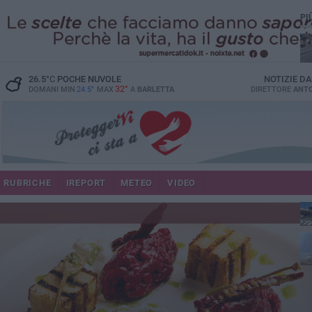
PI
26.5
°C
POCHE NUVOLE
NOTIZIE D
32°
DOMANI MIN
24.5°
MAX
A
BARLETTA
DIRETTORE
ANTO
se
RUBRICHE
IREPORT
METEO
VIDEO