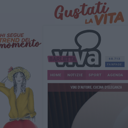
68.713
FANPAGE
HOME
NOTIZIE
SPORT
AGENDA