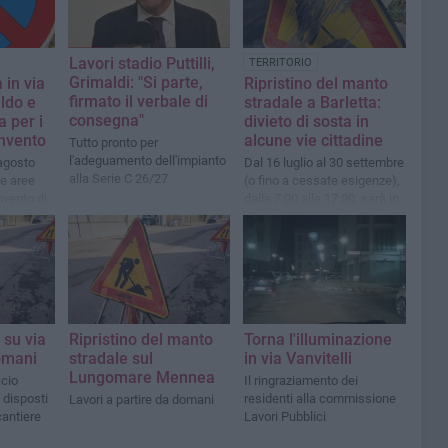
Lavori stadio Puttilli,
TERRITORIO
Grimaldi: "Si parte,
 in via
Ripristino del manto
firmato il verbale di
ldo e
stradale a Barletta:
consegna"
a per i
divieto di sosta in
onvento
alcune vie cittadine
Tutto pronto per
l'adeguamento dell'impianto
 agosto
Dal 16 luglio al 30 settembre
alla Serie C 26/27
le aree
(o fino a cessate esigenze),
nvento di
dalle 7:00 alle 17:00, sarà in
vigore il divieto di sosta con
rimozione forzata
 su via
Ripristino del manto
Torna l'illuminazione
omani
stradale sul
in via Vanvitelli
Lungomare Mennea
icio
Il ringraziamento dei
i disposti
residenti alla commissione
Lavori a partire da domani
cantiere
Lavori Pubblici