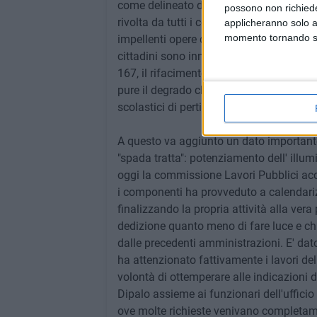
come delineato dallo schema triennale d
possono non richieder
rivolta da tutti i componenti della commis
applicheranno solo a
momento tornando su 
impellenti opere da realizzare senza esi
cittadini sono innumerevoli. Solo per ci
167, il rifacimento del manto stradale di
pure il degrado che imperversa in zona Pa
scolastici di pertinenza comunale.
A questo va aggiunto un dato importante
"spada tratta": potenziamento dell' illum
oggi la commissione Lavori Pubblici acco
i componenti ha provveduto a calendari
finalizzando la propria attività alla ver
dedizione quanto meno di fare luce e c
dalle precedenti amministrazioni. E' dat
ha attenzionato fattivamente i lavori 
volontà di ottemperare alle indicazioni 
Dipalo assieme ai funzionari dell'ufficio
ove molte richieste venivano completament