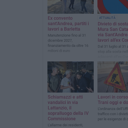
Ex convento
ATTUALITÀ
sant'Andrea, partiti i
Divieto di sosta
lavori a Barletta
Mura San Cata
via Sant’Andre
Manutenzione fino al 31
lavori all’ex C
dicembre 2027,
finanziamento da oltre 16
Dal 31 luglio al 31
milioni di euro
stop alla sosta nel
adiacenti all’ex Co
Sant’Andrea
Schiamazzi e atti
Lavori in corso
vandalici in via
Trani oggi e d
Lattanzio, il
L’ordinanza dell’Uff
sopralluogo della IV
traffico con i diviet
Commissione
per le esigenze di 
L'allarme dei residenti,