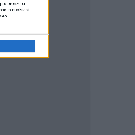
 preferenze si
nso in qualsiasi
 web.