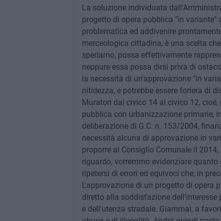
La soluzione individuata dall'Amministr
progetto di opera pubblica "in variante" 
problematica ed addivenire prontamente 
merceologica cittadina, è una scelta che 
speriamo, possa effettivamente rapprese
neppure essa possa dirsi priva di ostac
la necessità di un'approvazione "in varia
nitidezza, e potrebbe essere foriera di di
Muratori dal civico 14 al civico 12, cioè, 
pubblica con urbanizzazione primarie, in 
deliberazione di G.C. n. 153/2004, finan
necessità alcuna di approvazione in var
proporre al Consiglio Comunale il 2014, 
riguardo, vorremmo evidenziare quanto se
ripetersi di errori ed equivoci che, in p
L'approvazione di un progetto di opera p
diretto alla soddisfazione dell'interesse 
e dell'utenza stradale. Giammai, a favori
abuso e di illegalità. Andrà quindi posta