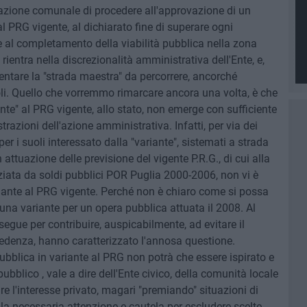
azione comunale di procedere all'approvazione di un
al PRG vigente, al dichiarato fine di superare ogni
al completamento della viabilità pubblica nella zona
rientra nella discrezionalità amministrativa dell'Ente, e,
ntare la "strada maestra" da percorrere, ancorché
oli. Quello che vorremmo rimarcare ancora una volta, è che
nte" al PRG vigente, allo stato, non emerge con sufficiente
strazioni dell'azione amministrativa. Infatti, per via dei
per i suoli interessato dalla "variante", sistemati a strada
attuazione delle previsione del vigente P.R.G., di cui alla
ziata da soldi pubblici POR Puglia 2000-2006, non vi è
iante al PRG vigente. Perché non è chiaro come si possa
una variante per un opera pubblica attuata il 2008. Al
gue per contribuire, auspicabilmente, ad evitare il
recedenza, hanno caratterizzato l'annosa questione.
ubblica in variante al PRG non potrà che essere ispirato e
pubblico , vale a dire dell'Ente civico, della comunità locale
re l'interesse privato, magari "premiando" situazioni di
 la necessaria attenzione e cautela per escludere scelte