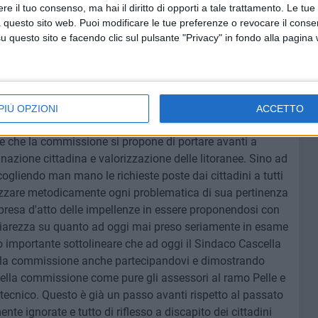
elle stesse opere pubbliche. Doverosa è stata l'attenzione
e il tuo consenso, ma hai il diritto di opporti a tale trattamento. Le tue
sione nel valutare la fattibilità di quelle che sono le
 questo sito web. Puoi modificare le tue preferenze o revocare il conse
questo sito e facendo clic sul pulsante "Privacy" in fondo alla pagina
tazioni alcune poiché le istanze che vengono rivolte dai
tarne alcune vi sono le opere di urbanizzazione della zona
 via del Gelso e di molte strade del centro cittadino, come
talini e Barberini e la messa in sicurezza di alcuni edifici
PIÙ OPZIONI
ACCETTO
 che la commissione si propone di portare avanti a
inazione cittadina e valorizzazione delle litoranee. Sino ad
gliendo man mano le richieste poste dai cittadini a tutti
zzare metodicamente ogni problematica di sua pertinenza
a presa d'atto delle impellenze in essere proponendosi con
hiarezza su quanto ad oggi mai preso seriamente in esame
o importante sottolineare che ad oggi il Sindaco Cascella
della commissione anche partecipandovi e dimostrando
della commissione come pure gli assessori al ramo Pelle e
 tecnico. Questo è già un passo avanti rispetto al passato
e ignorate e tutto di riflesso a discapito dei cittadini