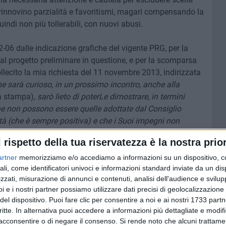
he rinnovino parzialità e favoritismi, magari compensando la
uindi non più tollerabili, con nuovi abusi.
2-06 dalle indicazione grafiche del vigente PRG, per la
l progetto preliminare in questione, e per la scomparsa
ollecito la mia richiesta del 11 novembre 2013, indirizzata
e sarà curioso, in un prossimo incontro, anche alla
la stampa)
, sarò lieto di poterLe dimostrare, in termini
ione non possono essere quelle adottate dal Consiglio
à (che è sempre positiva) e che i Suoi impegni non
ri e deferenti saluti"».
l rispetto della tua riservatezza è la nostra prior
due ore di commissione. Interviene infatti anche il
artner
memorizziamo e/o accediamo a informazioni su un dispositivo, c
ali, come identificatori univoci e informazioni standard inviate da un di
la stessa commissione, che quindi precisa a sua volta altri
zzati, misurazione di annunci e contenuti, analisi dell'audience e svilupp
ttesso alla semplice discussione di lunedì: «La
i e i nostri partner possiamo utilizzare dati precisi di geolocalizzazione 
si è insediata in tempi non molto celeri rispetto alle altre
del dispositivo. Puoi fare clic per consentire a noi e ai nostri 1733 partn
on appena ha potutto avviare i lavori ha da subito
critte. In alternativa puoi accedere a informazioni più dettagliate e modif
o stato dell'arte di tutte le opere pubbliche in cantiere così
acconsentire o di negare il consenso.
Si rende noto che alcuni trattamen