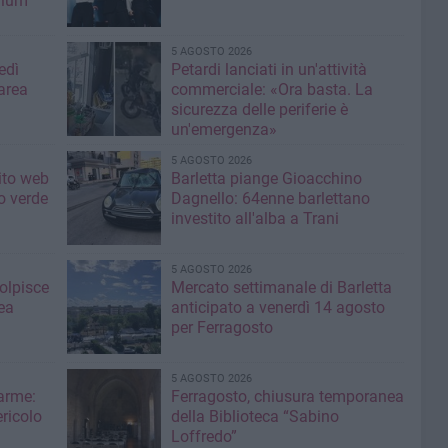
mium
5 AGOSTO 2026
edì
Petardi lanciati in un'attività
area
commerciale: «Ora basta. La
sicurezza delle periferie è
un'emergenza»
5 AGOSTO 2026
sito web
Barletta piange Gioacchino
o verde
Dagnello: 64enne barlettano
investito all'alba a Trani
5 AGOSTO 2026
colpisce
Mercato settimanale di Barletta
ea
anticipato a venerdì 14 agosto
per Ferragosto
5 AGOSTO 2026
larme:
Ferragosto, chiusura temporanea
ricolo
della Biblioteca “Sabino
Loffredo”