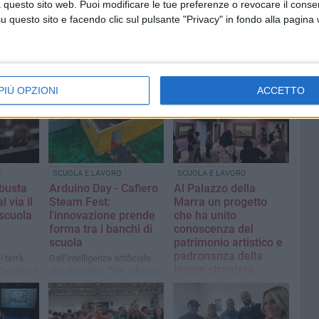
 questo sito web. Puoi modificare le tue preferenze o revocare il conse
questo sito e facendo clic sul pulsante "Privacy" in fondo alla pagina
PIÙ OPZIONI
ACCETTO
SCUOLA E LAVORO
SCUOLA E LAVORO
busta
Arduino Day - Cafiero
Al Palazzo della
l via il
Steam Fest:
Marra un progetto
 scuola
l'innovazione prende
che ha unito
forma tra i banchi di
conoscenza del
scuola
patrimonio artistico e
padronanza della
 terrà
Dall'intelligenza artificiale
lingua straniera
Consiliare
alla domotica, l'VIII edizione
trasforma il Liceo Cafiero in
I ragazzi e ragazze della 3ªC
un laboratorio di ricerca e
dell'Istituto "Santarella" di
creatività
Corato protagonisti in