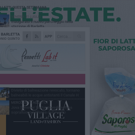
Ù LETTI QUESTA SETTIMANA
VENERDÌ 31 LUGLIO
Inaugurato il nuovo parcheggio nella
stazione di Barletta
A
BARLETTA
MERCOLEDÌ 5 AGOSTO
APP
Barletta piange Gioacchino Dagnello:
NIO QUINTO
64enne barlettano investito all'alba a Trani
GIOVEDÌ 30 LUGLIO
Rapina all'Ipercoop di Barletta: nel mirino la
gioielleria, banditi in fuga
DOMENICA 2 AGOSTO
Beni confiscati alla mafia. Nasce il servizio
di Co-housing
VENERDÌ 31 LUGLIO
Divieto di balneazione revocato, tornano
balneabili le acque antistanti il Canale H
MERCOLEDÌ 5 AGOSTO
Jova Summer Party, giovedì mattina
sopralluogo nell'area dell'evento