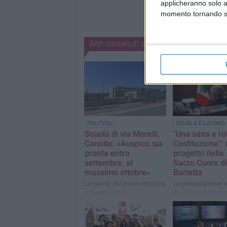
applicheranno solo a
momento tornando su 
Altri contenuti a tema
POLITICA
SCUOLA E LAVORO
Scuola di via Morelli,
"Una sana e ro
Cannito: «Auspico sia
Costituzione": a
pronta entro
progetto della
settembre, al
Sacro Cuore di
massimo ottobre»
Barletta
Le parole del primo cittadino
La presentazione si
a margine della
domani nella Sala 
commissione Lavori
in via Zanardelli
Pubblici