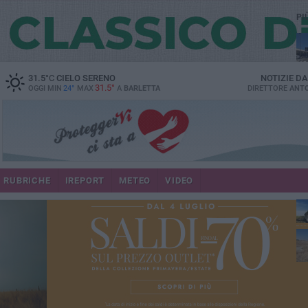
PI
31.5
°C
CIELO SERENO
NOTIZIE D
31.5°
OGGI MIN
24°
MAX
A
BARLETTA
DIRETTORE
ANTO
RUBRICHE
IREPORT
METEO
VIDEO