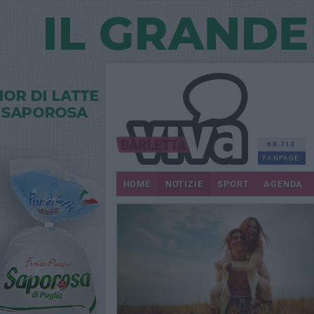
68.713
FANPAGE
HOME
NOTIZIE
SPORT
AGENDA