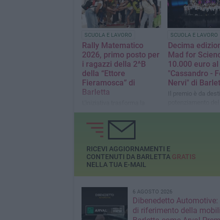
SCUOLA E LAVORO
SCUOLA E LAVORO
Rally Matematico
Decima edizion
2026, primo posto per
Mad for Scien
i ragazzi della 2^B
10.000 euro al
della “Ettore
"Cassandro - F
Fieramosca” di
Nervi" di Barle
Barletta
Il premio è da dest
potenziamento del 
L'iniziativa trasforma la
di scienze
matematica in un'occasione
di confronto, collaborazione
e problem solving
RICEVI AGGIORNAMENTI E
CONTENUTI DA BARLETTA
GRATIS
NELLA TUA E-MAIL
6 AGOSTO 2026
Dibenedetto Automotive: 
di riferimento della mobil