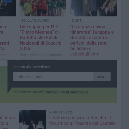
"Dall'Ofanto alla Senna: il
viaggio nell'arte del De
Nittis"
SCUOLA E LAVORO
EVENTI
e di
Due coppe per l'I.C.
"La stanza divina
ce:
“Pietro Mennea” di
itinerante" fa tappa a
Barletta alle Finali
Barletta: al centro i
ermi -
Nazionali di Scacchi
pericoli della rete,
tta
2026
bullismo e
cyberbullismo
inare al
Primo posto per la squadra
laboratori
della scuola primaria e
L'incontro si terrà domani 15
secondo per le ragazze della
maggio presso la Scuola
Iscriviti alla Newsletter
secondaria di primo grado
Secondaria di I Grado
"Ettore Fieramosca"
Iscriviti
Iscrivendoti accetti i
termini
e la
privacy policy
6 AGOSTO 2026
il punto
Il Volo in concerto a Barletta: il
ità a
trio arriva al Fossato del Castello