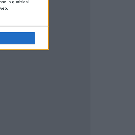
nso in qualsiasi
 web.