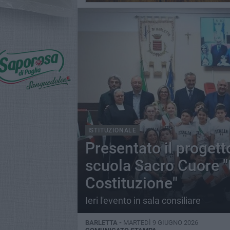
ISTITUZIONALE
Presentato il progett
scuola Sacro Cuore "
Costituzione"
Ieri l'evento in sala consiliare
BARLETTA -
MARTEDÌ 9 GIUGNO 2026