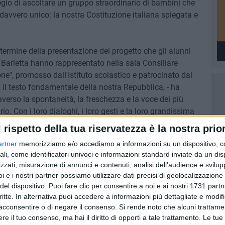
legio di ascoltare un gruppo straordinario di bambini che
avvero unico: la nostra Costituzione italiana spiegata e
 termine della presentazione del progetto che gli alunni
 Barletta hanno rappresentato nella sala Consiliare
ne", promosso dall'Istituto scolastico e patrocinato dal
il testo fondamentale della nostra Repubblica, - ha
averso la spontaneità, la freschezza e la voce dei più
io. Con i loro dialoghi, i loro gesti e la loro grandissima
ono riusciti a dare corpo e anima a concetti complessi ma
l rispetto della tua riservatezza è la nostra prior
itto al lavoro e la solidarietà.
artner
memorizziamo e/o accediamo a informazioni su un dispositivo, c
ato di una semplice recita scolastica, ma di una vera e
ali, come identificatori univoci e informazioni standard inviate da un di
i democrazia vissuta."
zzati, misurazione di annunci e contenuti, analisi dell'audience e svilupp
i e i nostri partner possiamo utilizzare dati precisi di geolocalizzazione 
del dispositivo. Puoi fare clic per consentire a noi e ai nostri 1731 partn
critte. In alternativa puoi accedere a informazioni più dettagliate e modif
acconsentire o di negare il consenso.
Si rende noto che alcuni trattamen
e il tuo consenso, ma hai il diritto di opporti a tale trattamento. Le tue