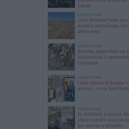
Barletta come Arval Pre
Center
5 AGOSTO 2026
Jova Summer Party, giov
mattina sopralluogo nell'
dell'evento
5 AGOSTO 2026
Barletta, disponibile sul 
istituzionale il censiment
comunale
5 AGOSTO 2026
L'arte urbana di Borgiac 
ancora... in via Sant'Andr
5 AGOSTO 2026
Ex distilleria, è ancora al
«Quei vasconi sono un pe
per animali e cittadini»