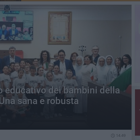
o educativo dei bambini della
Una sana e robusta
14.49