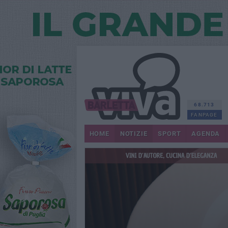
68.713
FANPAGE
HOME
NOTIZIE
SPORT
AGENDA