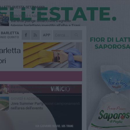
Ù LETTI QUESTA SETTIMANA
MERCOLEDÌ 5 AGOSTO
Barletta piange Gioacchino Dagnello:
64enne barlettano investito all'alba a Trani
A
BARLETTA
GIOVEDÌ 6 AGOSTO
APP
Il ricordo di "Cecco", il benzinaio col
NIO QUINTO
sorriso: «Contava i giorni che lo
paravano dalla pensione»
VENERDÌ 7 AGOSTO
Incidente sulla 16 bis a Barletta, traffico
bloccato verso Bari
MERCOLEDÌ 5 AGOSTO
Jova Summer Party, giovedì mattina
sopralluogo nell'area dell'evento
VENERDÌ 7 AGOSTO
Da estetista a imprenditrice: la storia di
Mariangela Nevola
GIOVEDÌ 6 AGOSTO
Jova Summer Party, nuovi campionamenti
nell'area dell'evento