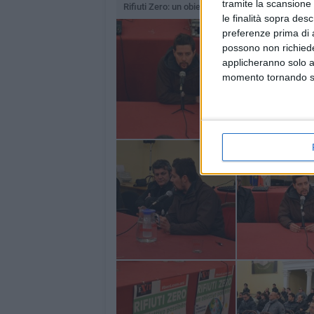
tramite la scansione 
Rifiuti Zero: un obiettivo possibile
le finalità sopra des
preferenze prima di 
possono non richieder
applicheranno solo a
momento tornando su 