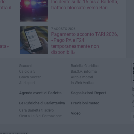
 del
Incidente sulla 16 bis a Barletta,
tra il
traffico bloccato verso Bari
7 AGOSTO 2026
Pagamento acconto TARI 2026,
«Pago PA e F24
nata»
temporaneamente non
disponibili»
Scacchi
Barletta Giuridica
Calcio a 5
Bar.S.A. informa
Beach Soccer
Auto e motori
Altri sport
In Web Veritas
I
Agenda eventi di Barletta
Segnalazioni iReport
R
B
Le Rubriche di BarlettaViva
Previsioni meteo
i
Cara Barletta ti scrivo
Video
Sicur.a.l.a S.r.l Formazione