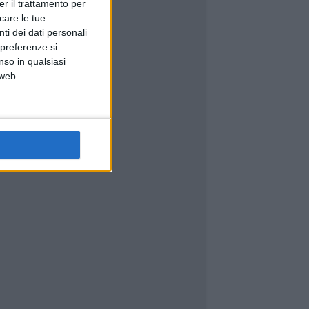
er il trattamento per
icare le tue
ti dei dati personali
 preferenze si
nso in qualsiasi
 web.