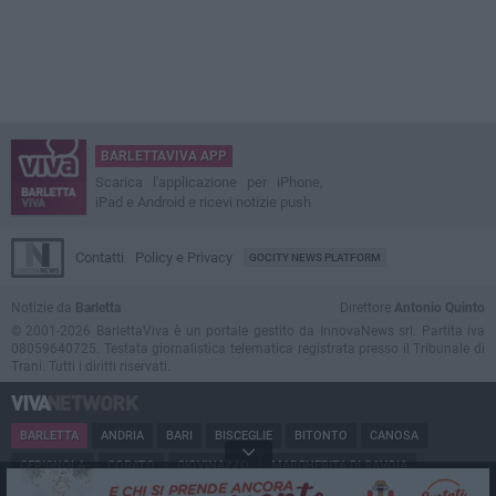
BARLETTAVIVA APP
Scarica l'applicazione per iPhone,
iPad e Android e ricevi notizie push
Contatti
Policy e Privacy
GOCITY NEWS PLATFORM
Notizie da
Barletta
Direttore
Antonio Quinto
© 2001-2026 BarlettaViva è un portale gestito da InnovaNews srl. Partita iva
08059640725. Testata giornalistica telematica registrata presso il Tribunale di
Trani. Tutti i diritti riservati.
BARLETTA
ANDRIA
BARI
BISCEGLIE
BITONTO
CANOSA
CERIGNOLA
CORATO
GIOVINAZZO
MARGHERITA DI SAVOIA
MINERVINO
MODUGNO
MOLFETTA
PUGLIA
RUVO