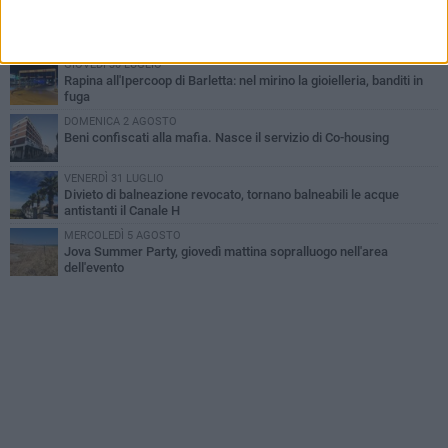
MERCOLEDÌ 5 AGOSTO
Barletta piange Gioacchino Dagnello: 64enne barlettano investito
all'alba a Trani
GIOVEDÌ 30 LUGLIO
Rapina all'Ipercoop di Barletta: nel mirino la gioielleria, banditi in
fuga
DOMENICA 2 AGOSTO
Beni confiscati alla mafia. Nasce il servizio di Co-housing
VENERDÌ 31 LUGLIO
Divieto di balneazione revocato, tornano balneabili le acque
antistanti il Canale H
MERCOLEDÌ 5 AGOSTO
Jova Summer Party, giovedì mattina sopralluogo nell'area
dell'evento