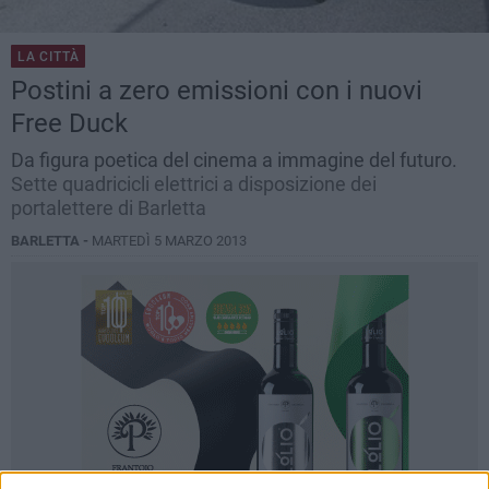
LA CITTÀ
Postini a zero emissioni con i nuovi
Free Duck
Da figura poetica del cinema a immagine del futuro.
Sette quadricicli elettrici a disposizione dei
portalettere di Barletta
BARLETTA -
MARTEDÌ 5 MARZO 2013