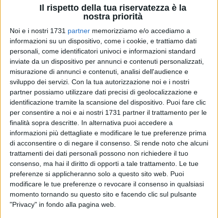
Il rispetto della tua riservatezza è la
nostra priorità
Noi e i nostri 1731
partner
memorizziamo e/o accediamo a
informazioni su un dispositivo, come i cookie, e trattiamo dati
A cura di
personali, come identificatori univoci e informazioni standard
PAOLO DORONZO
inviate da un dispositivo per annunci e contenuti personalizzati,
misurazione di annunci e contenuti, analisi dell'audience e
sviluppo dei servizi.
Con la tua autorizzazione noi e i nostri
La figura poetica e assolutamente tradizionale del postino
partner possiamo utilizzare dati precisi di geolocalizzazione e
identificazione tramite la scansione del dispositivo. Puoi fare clic
italiano, con la sua capiente borsa, pronto a raggiungere
per consentire a noi e ai nostri 1731 partner il trattamento per le
qualunque località sperduta della Penisola, era legata all'uso
finalità sopra descritte. In alternativa puoi accedere a
della classica bicicletta. Il poeta-postino di Massimo Troisi
informazioni più dettagliate e modificare le tue preferenze prima
del capolavoro cinematografico del 1994, ci donava
di acconsentire o di negare il consenso.
Si rende noto che alcuni
quell'immagine che è andata evolvendosi, utilizzando mezzi
trattamenti dei dati personali possono non richiedere il tuo
diversi, soprattutto nelle città. Ormai anche a Barletta, l'uso
consenso, ma hai il diritto di opporti a tale trattamento. Le tue
dello scooter è frequente: snello, rapido, comodo. Ma non si
preferenze si applicheranno solo a questo sito web. Puoi
modificare le tue preferenze o revocare il consenso in qualsiasi
può nascondere che certo le biciclette sono più ecologiche.
momento tornando su questo sito e facendo clic sul pulsante
"Privacy" in fondo alla pagina web.
Ma la soluzione arriva: diventa sempre più ecologica la flotta